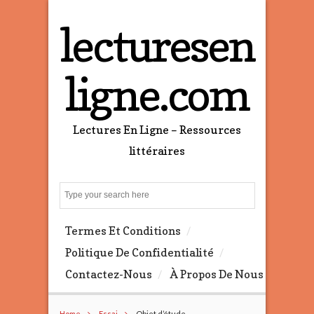
lecturesen
ligne.com
Lectures En Ligne – Ressources
littéraires
S
e
a
Termes Et Conditions
r
c
Politique De Confidentialité
h
Contactez-Nous
À Propos De Nous
Home
Essai
Objet d’étude