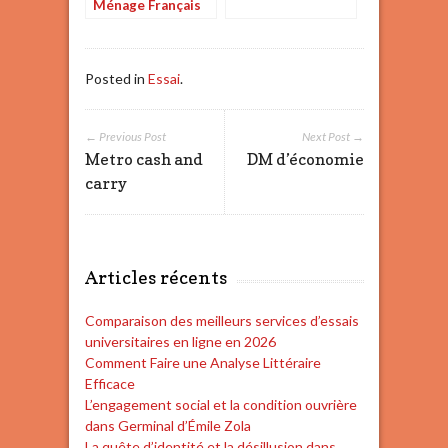
Ménage Français
Posted in
Essai
.
← Previous Post
Next Post →
Metro cash and
DM d’économie
carry
Articles récents
Comparaison des meilleurs services d’essais
universitaires en ligne en 2026
Comment Faire une Analyse Littéraire
Efficace
L’engagement social et la condition ouvrière
dans Germinal d’Émile Zola
La quête d’identité et la désillusion dans