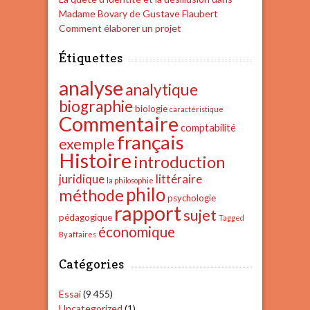
Madame Bovary de Gustave Flaubert
Comment élaborer un projet
Étiquettes
analyse
analytique
biographie
biologie
caractéristique
Commentaire
comptabilité
français
exemple
Histoire
introduction
juridique
littéraire
la philosophie
philo
méthode
psychologie
rapport
sujet
pédagogique
Tagged
économique
By affaires
Catégories
Essai
(9 455)
Uncategorized
(1)