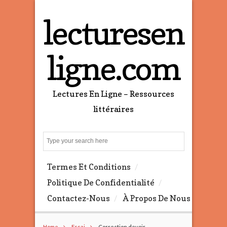
lecturesen
ligne.com
Lectures En Ligne – Ressources
littéraires
S
e
a
Termes Et Conditions
r
c
Politique De Confidentialité
h
Contactez-Nous
À Propos De Nous
Home
Essai
Correction devoir