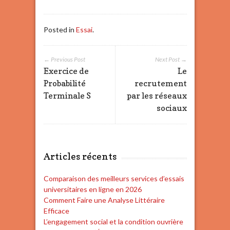
Posted in
Essai
.
← Previous Post
Next Post →
Exercice de
Le
Probabilité
recrutement
Terminale S
par les réseaux
sociaux
Articles récents
Comparaison des meilleurs services d’essais
universitaires en ligne en 2026
Comment Faire une Analyse Littéraire
Efficace
L’engagement social et la condition ouvrière