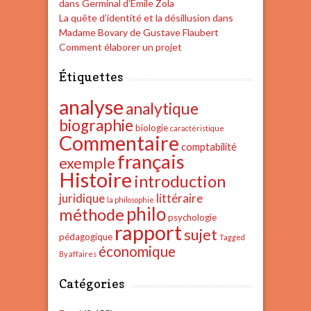
dans Germinal d’Émile Zola
La quête d’identité et la désillusion dans
Madame Bovary de Gustave Flaubert
Comment élaborer un projet
Étiquettes
analyse
analytique
biographie
biologie
caractéristique
Commentaire
comptabilité
français
exemple
Histoire
introduction
juridique
littéraire
la philosophie
philo
méthode
psychologie
rapport
sujet
pédagogique
Tagged
économique
By affaires
Catégories