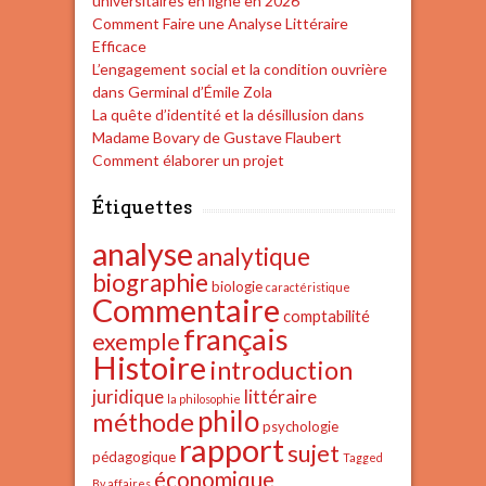
universitaires en ligne en 2026
Comment Faire une Analyse Littéraire
Efficace
L’engagement social et la condition ouvrière
dans Germinal d’Émile Zola
La quête d’identité et la désillusion dans
Madame Bovary de Gustave Flaubert
Comment élaborer un projet
Étiquettes
analyse
analytique
biographie
biologie
caractéristique
Commentaire
comptabilité
français
exemple
Histoire
introduction
juridique
littéraire
la philosophie
philo
méthode
psychologie
rapport
sujet
pédagogique
Tagged
économique
By affaires