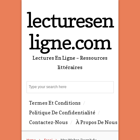
lecturesen
ligne.com
Lectures En Ligne – Ressources
littéraires
S
e
a
Termes Et Conditions
r
c
Politique De Confidentialité
h
Contactez-Nous
À Propos De Nous
Home
Essai
Max Weber-l’esprit du