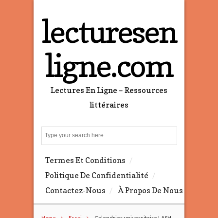
lecturesen
ligne.com
Lectures En Ligne – Ressources
littéraires
S
e
a
Termes Et Conditions
r
c
Politique De Confidentialité
h
Contactez-Nous
À Propos De Nous
Home
Essai
Calendrier universitaire LASH