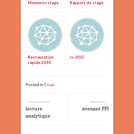
Memento stage
Rapport de stage
Restauration
cv 2015
rapide 2014
Posted in
Essai
.
← Previous Post
Next Post →
lecture
avenant PPI
analytique