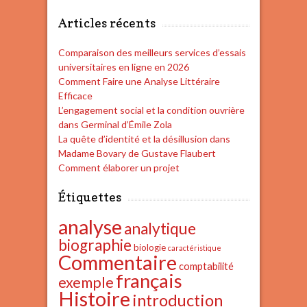
Articles récents
Comparaison des meilleurs services d’essais
universitaires en ligne en 2026
Comment Faire une Analyse Littéraire
Efficace
L’engagement social et la condition ouvrière
dans Germinal d’Émile Zola
La quête d’identité et la désillusion dans
Madame Bovary de Gustave Flaubert
Comment élaborer un projet
Étiquettes
analyse
analytique
biographie
biologie
caractéristique
Commentaire
comptabilité
français
exemple
Histoire
introduction