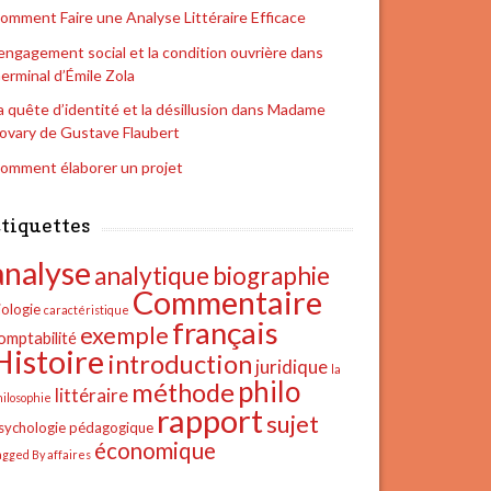
omment Faire une Analyse Littéraire Efficace
’engagement social et la condition ouvrière dans
erminal d’Émile Zola
a quête d’identité et la désillusion dans Madame
ovary de Gustave Flaubert
omment élaborer un projet
tiquettes
analyse
analytique
biographie
Commentaire
iologie
caractéristique
français
exemple
omptabilité
Histoire
introduction
juridique
la
philo
méthode
littéraire
hilosophie
rapport
sujet
sychologie
pédagogique
économique
agged By affaires