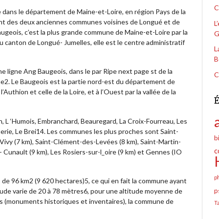
C
dans le département de Maine-et-Loire, en région Pays de la
nt des deux anciennes communes voisines de Longué et de
L
 Baugeois, c’est la plus grande commune de Maine-et-Loire par la
G
canton de Longué- Jumelles, elle est le centre administratif
L
B
ne ligne Ang Baugeois, dans le par Ripe next page st de la
C
ine2. Le Baugeois est la partie nord-est du département de
l’Authion et celle de la Loire, et à l’Ouest par la vallée de la
É
n, L ‘Humois, Embranchard, Beauregard, La Croix-Fourreau, Les
erie, Le Brei14. Les communes les plus proches sont Saint-
b
, Vivy (7 km), Saint-Clément-des-Levées (8 km), Saint-Martin-
c
- Cunault (9 km), Les Rosiers-sur-l_oire (9 km) et Gennes (IO
p
us de 96 km2 (9 620 hectares)5, ce qui en fait la commune ayant
itude varie de 20 à 78 mètres6, pour une altitude moyenne de
p
s (monuments historiques et inventaires), la commune de
T