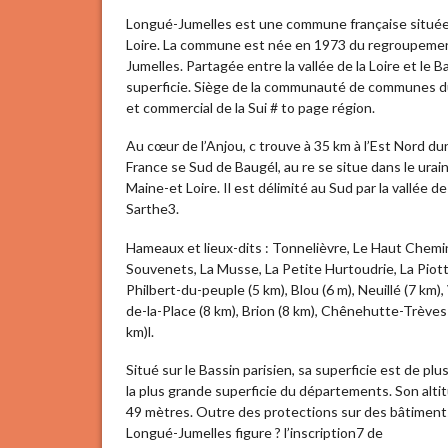
Longué-Jumelles est une commune française située 
Loire. La commune est née en 1973 du regroupeme
Jumelles. Partagée entre la vallée de la Loire et le
superficie. Siège de la communauté de communes du 
et commercial de la Sui # to page région.
Au cœur de l’Anjou, c trouve à 35 km à l’Est Nord du
France se Sud de Baugél, au re se situe dans le ura
Maine-et Loire. Il est délimité au Sud par la vallée de 
Sarthe3.
Hameaux et lieux-dits : Tonnelièvre, Le Haut Chemi
Souvenets, La Musse, La Petite Hurtoudrie, La Piott
Philbert-du-peuple (5 km), Blou (6 m), Neuillé (7 km)
de-la-Place (8 km), Brion (8 km), Chênehutte-Trèves
km)l.
Situé sur le Bassin parisien, sa superficie est de pl
la plus grande superficie du départements. Son alt
49 mètres. Outre des protections sur des bâtiment
Longué-Jumelles figure ? l’inscription7 de