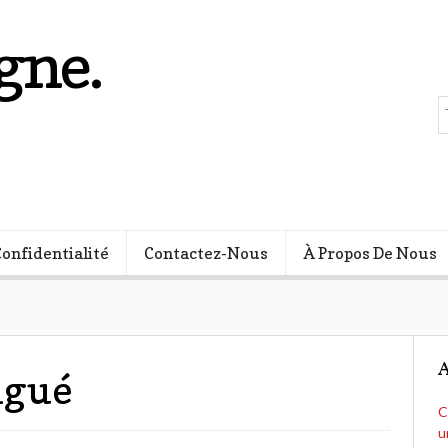
gne.
s
Confidentialité
Contactez-Nous
À Propos De Nous
A
ngué
C
u