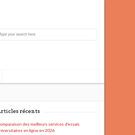
S
e
a
r
c
h
rticles récents
omparaison des meilleurs services d’essais
niversitaires en ligne en 2026