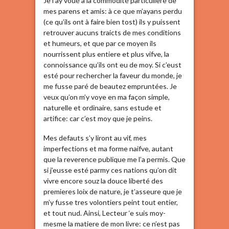
Je l’ay voué a la commodité particuliere de
mes parens et amis: à ce que m’ayans perdu
(ce qu’ils ont à faire bien tost) ils y puissent
retrouver aucuns traicts de mes conditions
et humeurs, et que par ce moyen ils
nourrissent plus entiere et plus vifve, la
connoissance qu’ils ont eu de moy. Si c’eust
esté pour rechercher la faveur du monde, je
me fusse paré de beautez empruntées. Je
veux qu’on m’y voye en ma façon simple,
naturelle et ordinaire, sans estude et
artifice: car c’est moy que je peins.
Mes defauts s’y liront au vif, mes
imperfections et ma forme naifve, autant
que la reverence publique me l’a permis. Que
si j’eusse esté parmy ces nations qu’on dit
vivre encore souz la douce liberté des
premieres loix de nature, je t’asseure que je
m’y fusse tres volontiers peint tout entier,
et tout nud. Ainsi, Lecteur ‘e suis moy-
mesme la matiere de mon livre: ce n’est pas