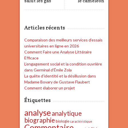
salut les gas
le caméléon
Articles récents
Comparaison des meilleurs services d’essais
universitaires en ligne en 2026
Comment Faire une Analyse Littéraire
Efficace
L’engagement social et la condition ouvrière
dans Germinal d’Émile Zola
La quête d’identité et la désillusion dans
Madame Bovary de Gustave Flaubert
Comment élaborer un projet
Étiquettes
analyse
analytique
biographie
biologie
caractéristique
Commentaire