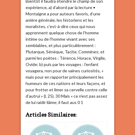
Bientôt il faudra étendre le champ de son
expérience, a) d’abord par la lecture •
Montaigne a pour auteurs favoris, d’une
anière générale, les historiens et les
moralistes, c’est-à-dire ceux qui nous
apprennent quelque chose de l’homme
intime ou de l’homme vivant avec ses
semblables, et plus particulièrement :
Plutarque, Sénèque, Tacite, Commines; et
parmi les poètes : Térence, Horace, Virgile,
Ovide; b) puis par les voyages : l’enfant
voyagera, non pour de vaines curiosités, «
mais pour en rapporter principalement les
humeurs de ces nations et leurs façons, et
pour frotter et limer sa cervelle contre celle
d’autrui » (l, 25). 30 Mais « ce n’est pas assez
de lui raidir liâme; il faut aus 0 1
Articles Similaires: