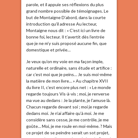
parole, et il appuie ses réflexions du plus
grand nombre possible de témoignages. Le
but de Montaigne D’abord, dans la courte
introduction qu’il adresse Au lecteur,
Montaigne nous dit : « C’est ici un livre de
bonne foi, lecteur. Il t’avertit dès l’entrée
que je ne m’y suis proposé aucune fin, que
domestique et privée…
Je veux qu’on my voie en ma façon imple,
naturelle et ordinaire, sans étude et artifice :
car c’est moi que je peins… Je suis moi-même
la matière de mon livre… » Au chapitre XVII
du livre II, c’est encore plus net : « Le monde
regarde toujours Vis-à-vis ; moi, je renverse
ma vue au dedans : Je la plante, je l’amuse là.
Chacun regarde devant soi ; moi je regarde
dedans moi. Je n’ai affaire qu’à moi. Je me
considère sans cesse, je me contrôle, je me
goûte… Moi, je me roule en moi-même. ? Mais
ce projet de se peindre serait un sot projet,