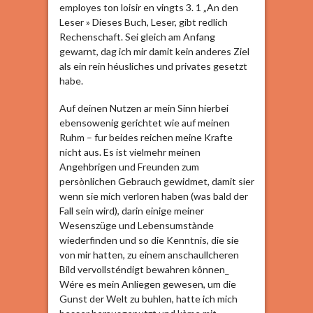
employes ton loisir en vingts 3. 1 „An den
Leser » Dieses Buch, Leser, gibt redlich
Rechenschaft. Sei gleich am Anfang
gewarnt, dag ich mir damit kein anderes Ziel
als ein rein héusliches und privates gesetzt
habe.
Auf deinen Nutzen ar mein Sinn hierbei
ebensowenig gerichtet wie auf meinen
Ruhm – fur beides reichen meine Krafte
nicht aus. Es ist vielmehr meinen
Angehbrigen und Freunden zum
persònlichen Gebrauch gewidmet, damit sier
wenn sie mich verloren haben (was bald der
Fall sein wird), darin einige meiner
Wesenszüge und Lebensumstànde
wiederfinden und so die Kenntnis, die sie
von mir hatten, zu einem anschaullcheren
Bild vervollsténdigt bewahren kônnen_
Wére es mein Anliegen gewesen, um die
Gunst der Welt zu buhlen, hatte ich mich