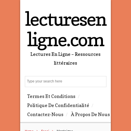
lecturesen
ligne.com
Lectures En Ligne – Ressources
littéraires
S
e
a
Termes Et Conditions
r
c
Politique De Confidentialité
h
Contactez-Nous
À Propos De Nous
Home
Essai
Montaigne