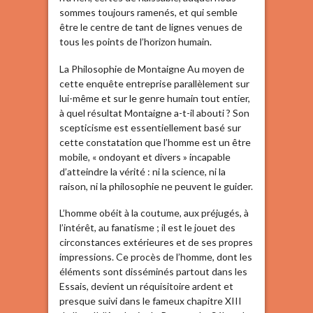
sommes toujours ramenés, et qui semble
être le centre de tant de lignes venues de
tous les points de l’horizon humain.
La Philosophie de Montaigne Au moyen de
cette enquête entreprise parallèlement sur
lui-même et sur le genre humain tout entier,
à quel résultat Montaigne a-t-il abouti ? Son
scepticisme est essentiellement basé sur
cette constatation que l’homme est un être
mobile, « ondoyant et divers » incapable
d’atteindre la vérité : ni la science, ni la
raison, ni la philosophie ne peuvent le guider.
L’homme obéit à la coutume, aux préjugés, à
l’intérêt, au fanatisme ; il est le jouet des
circonstances extérieures et de ses propres
impressions. Ce procès de l’homme, dont les
éléments sont disséminés partout dans les
Essais, devient un réquisitoire ardent et
presque suivi dans le fameux chapitre XIII