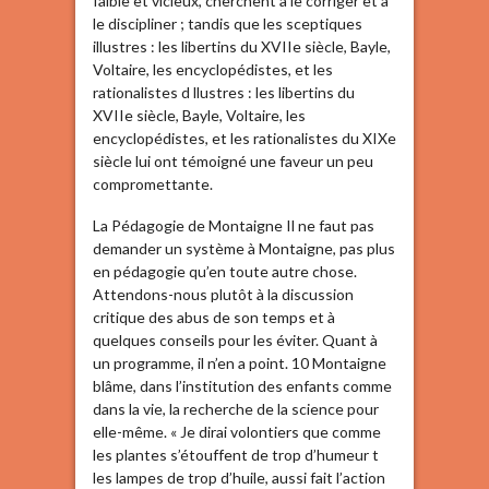
faible et vicieux, cherchent à le corriger et à
le discipliner ; tandis que les sceptiques
illustres : les libertins du XVIIe siècle, Bayle,
Voltaire, les encyclopédistes, et les
rationalistes d llustres : les libertins du
XVIIe siècle, Bayle, Voltaire, les
encyclopédistes, et les rationalistes du XIXe
siècle lui ont témoigné une faveur un peu
compromettante.
La Pédagogie de Montaigne Il ne faut pas
demander un système à Montaigne, pas plus
en pédagogie qu’en toute autre chose.
Attendons-nous plutôt à la discussion
critique des abus de son temps et à
quelques conseils pour les éviter. Quant à
un programme, il n’en a point. 10 Montaigne
blâme, dans l’institution des enfants comme
dans la vie, la recherche de la science pour
elle-même. « Je dirai volontiers que comme
les plantes s’étouffent de trop d’humeur t
les lampes de trop d’huile, aussi fait l’action