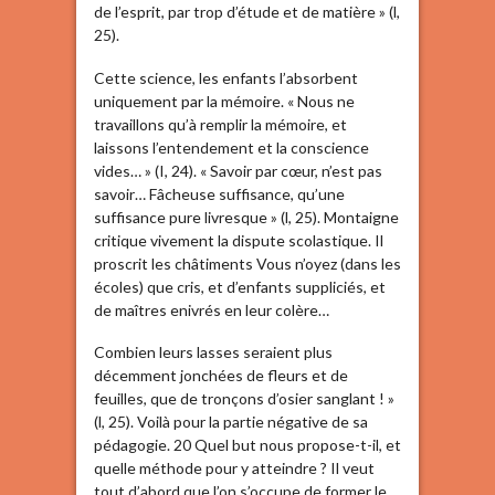
de l’esprit, par trop d’étude et de matière » (l,
25).
Cette science, les enfants l’absorbent
uniquement par la mémoire. « Nous ne
travaillons qu’à remplir la mémoire, et
laissons l’entendement et la conscience
vides… » (I, 24). « Savoir par cœur, n’est pas
savoir… Fâcheuse suffisance, qu’une
suffisance pure livresque » (l, 25). Montaigne
critique vivement la dispute scolastique. Il
proscrit les châtiments Vous n’oyez (dans les
écoles) que cris, et d’enfants suppliciés, et
de maîtres enivrés en leur colère…
Combien leurs lasses seraient plus
décemment jonchées de fleurs et de
feuilles, que de tronçons d’osier sanglant ! »
(l, 25). Voilà pour la partie négative de sa
pédagogie. 20 Quel but nous propose-t-il, et
quelle méthode pour y atteindre ? Il veut
tout d’abord que l’on s’occupe de former le