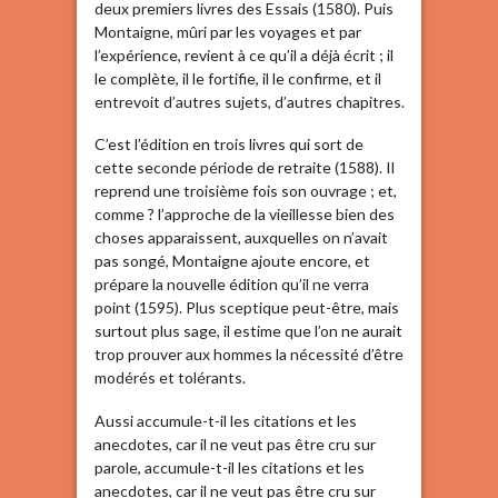
deux premiers livres des Essais (1580). Puis
Montaigne, mûri par les voyages et par
l’expérience, revient à ce qu’il a déjà écrit ; il
le complète, il le fortifie, il le confirme, et il
entrevoit d’autres sujets, d’autres chapitres.
C’est l’édition en trois livres qui sort de
cette seconde période de retraite (1588). Il
reprend une troisième fois son ouvrage ; et,
comme ? l’approche de la vieillesse bien des
choses apparaissent, auxquelles on n’avait
pas songé, Montaigne ajoute encore, et
prépare la nouvelle édition qu’il ne verra
point (1595). Plus sceptique peut-être, mais
surtout plus sage, il estime que l’on ne aurait
trop prouver aux hommes la nécessité d’être
modérés et tolérants.
Aussi accumule-t-il les citations et les
anecdotes, car il ne veut pas être cru sur
parole, accumule-t-il les citations et les
anecdotes, car il ne veut pas être cru sur