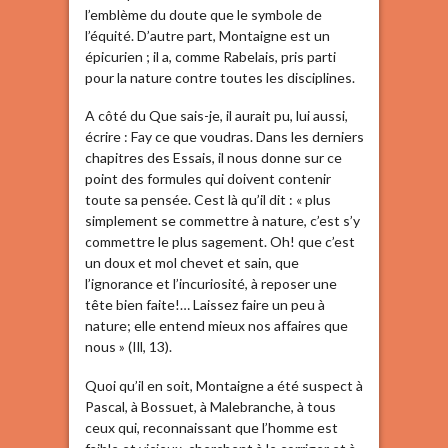
l’emblème du doute que le symbole de
l’équité. D’autre part, Montaigne est un
épicurien ; il a, comme Rabelais, pris parti
pour la nature contre toutes les disciplines.
A côté du Que sais-je, il aurait pu, lui aussi,
écrire : Fay ce que voudras. Dans les derniers
chapitres des Essais, il nous donne sur ce
point des formules qui doivent contenir
toute sa pensée. Cest là qu’il dit : « plus
simplement se commettre à nature, c’est s’y
commettre le plus sagement. Oh! que c’est
un doux et mol chevet et sain, que
l’ignorance et l’incuriosité, à reposer une
tête bien faite!… Laissez faire un peu à
nature; elle entend mieux nos affaires que
nous » (Ill, 13).
Quoi qu’il en soit, Montaigne a été suspect à
Pascal, à Bossuet, à Malebranche, à tous
ceux qui, reconnaissant que l’homme est