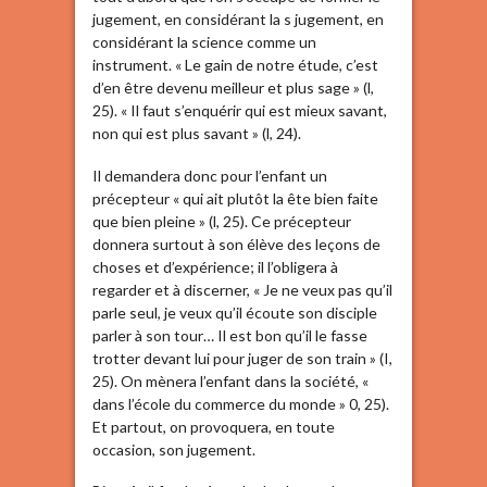
jugement, en considérant la s jugement, en
considérant la science comme un
instrument. « Le gain de notre étude, c’est
d’en être devenu meilleur et plus sage » (l,
25). « Il faut s’enquérir qui est mieux savant,
non qui est plus savant » (l, 24).
Il demandera donc pour l’enfant un
précepteur « qui ait plutôt la ête bien faite
que bien pleine » (l, 25). Ce précepteur
donnera surtout à son élève des leçons de
choses et d’expérience; il l’obligera à
regarder et à discerner, « Je ne veux pas qu’il
parle seul, je veux qu’il écoute son disciple
parler à son tour… Il est bon qu’il le fasse
trotter devant lui pour juger de son train » (I,
25). On mènera l’enfant dans la société, «
dans l’école du commerce du monde » 0, 25).
Et partout, on provoquera, en toute
occasion, son jugement.