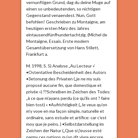
vernunftigen Grund, dag du deine Muge auf
einen so unbedeutenden, so nichtigen
Gegenstand venaendest. Nun, Gott
befohlen! Geschrieben zu Montaigne, am
heutigen ersten Marz des Jahres
eintausendfünfhundertachtzig. (Michel de
Montaigne, Essais. Erste modern
Gesamtübersetzung von Hans Stilett,
Frankfurt a.
M. 1998, S. 5) Analyse „Au Lecteur »‘
•Ostentative Bescheidenheit des Autors
•3etonung des Privaten („je ne my suis
proposé aucune fin, que domestique et
privée ») ??Schreiben im Zeichen des Todes:
„à ce que m’ayans perdu (ce qu’ils ont ? faire
bien tost) » •Aufrichtigkeit („Je veux qu’on
m’y voye en ma façon simple, naturelle et
ordinaire, sans estude et artifice: car c’est
moy que je peins. ) •Selbstdarstellung im
Zeichen der Natur („Que si j’eusse esté
parmy ces nations qu’on dit vivre encore