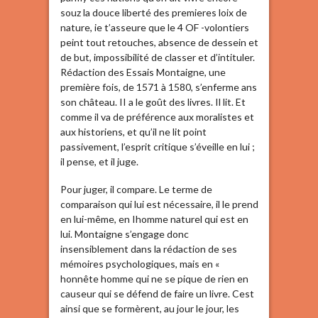
souz la douce liberté des premieres loix de
nature, ie t’asseure que le 4 OF -volontiers
peint tout retouches, absence de dessein et
de but, impossibilité de classer et d’intituler.
Rédaction des Essais Montaigne, une
première fois, de 1571 à 1580, s’enferme ans
son château. II a le goût des livres. Il lit. Et
comme il va de préférence aux moralistes et
aux historiens, et qu’il ne lit point
passivement, l’esprit critique s’éveille en lui ;
il pense, et il juge.
Pour juger, il compare. Le terme de
comparaison qui lui est nécessaire, il le prend
en lui-même, en Ihomme naturel qui est en
lui. Montaigne s’engage donc
insensiblement dans la rédaction de ses
mémoires psychologiques, mais en «
honnête homme qui ne se pique de rien en
causeur qui se défend de faire un livre. Cest
ainsi que se formèrent, au jour le jour, les