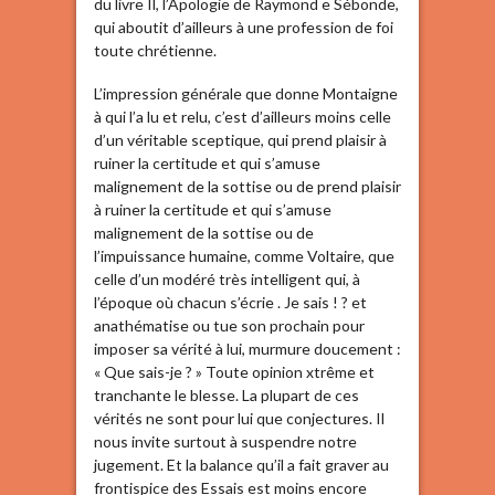
du livre Il, l’Apologie de Raymond e Sébonde,
qui aboutit d’ailleurs à une profession de foi
toute chrétienne.
L’impression générale que donne Montaigne
à qui l’a lu et relu, c’est d’ailleurs moins celle
d’un véritable sceptique, qui prend plaisir à
ruiner la certitude et qui s’amuse
malignement de la sottise ou de prend plaisir
à ruiner la certitude et qui s’amuse
malignement de la sottise ou de
l’impuissance humaine, comme Voltaire, que
celle d’un modéré très intelligent qui, à
l’époque où chacun s’écrie . Je sais ! ? et
anathématise ou tue son prochain pour
imposer sa vérité à lui, murmure doucement :
« Que sais-je ? » Toute opinion xtrême et
tranchante le blesse. La plupart de ces
vérités ne sont pour lui que conjectures. Il
nous invite surtout à suspendre notre
jugement. Et la balance qu’il a fait graver au
frontispice des Essais est moins encore