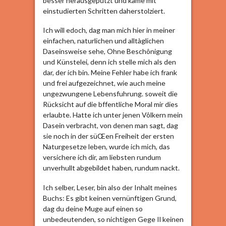
besser herausgeputzt und kàme mit
einstudierten Schritten daherstolziert.
Ich will edoch, dag man mich hier in meiner
einfachen, naturlichen und alltàglichen
Daseinsweise sehe, Ohne Beschônigung
und Künstelei, denn ich stelle mich als den
dar, der ich bin. Meine Fehler habe ich frank
und frei aufgezeichnet, wie auch meine
ungezwungene Lebensfuhrung. soweit die
Rücksicht auf die bffentliche Moral mir dies
erlaubte. Hatte ich unter jenen Vôlkern mein
Dasein verbracht, von denen man sagt, dag
sie noch in der süŒen Freiheit der ersten
Naturgesetze leben, wurde ich mich, das
versichere ich dir, am liebsten rundum
unverhullt abgebildet haben, rundum nackt.
Ich selber, Leser, bin also der Inhalt meines
Buchs: Es gibt keinen vernünftigen Grund,
dag du deine Muge auf einen so
unbedeutenden, so nichtigen Gege Il keinen