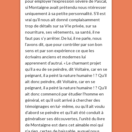
pour employer l’expression sévère de Pascal,
si Montaigne avait prétendu nous ntéresser
uniquement à sa petite personnalité. S’il est
vrai qu’il nous ait donné complaisamment
trop de détails sur sa VIe privée, sur sa
nourriture, ses vêtements, sa santé, il ne
faut pas s’y arrêter. De lui, il ne parle, nous
l’avons dit, que pour contrôler par son bon
sens et par son expérience ce que les
écrivains anciens et modernes lui
apprennent d’autrui. « Le charmant projet
qu’il a eu de se peindre, dit Voltaire, car en se
peignant, il a peint la nature humaine ! ? Qu’il
ait donc peindre, dit Voltaire, car en se
peignant, il a peint la nature humaine ! ? Qu’il
ait donc commencé par étudier l’homme en
général, et qu’il soit arrivé à chercher des
témoignages en lui- même, ou qu’il ait voulu
d’abord se peindre et qu’il ait été conduit à
généraliser ses découvertes, l’unité du livre
de Montaigne est dans cet aimable moi qui
n’a rien, certes de haïssable, auquel nous