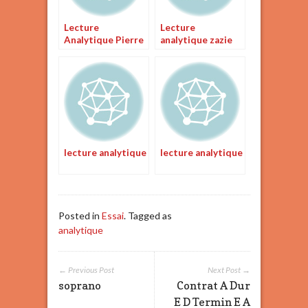
Lecture
Lecture
Analytique Pierre
analytique zazie
et Jean
dans le métro
MAUPASSANT
chapitre 5
incipit
lecture analytique
lecture analytique
Posted in
Essai
. Tagged as
analytique
← Previous Post
Next Post →
soprano
Contrat A Dur
E D Termin E A