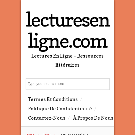
lecturesen
ligne.com
Lectures En Ligne – Ressources
littéraires
S
e
a
Termes Et Conditions
r
c
Politique De Confidentialité
h
Contactez-Nous
À Propos De Nous
Home
Essai
Lecture analytique