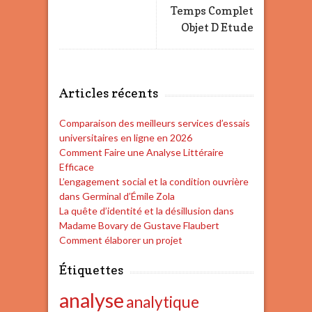
Temps Complet
Objet D Etude
Articles récents
Comparaison des meilleurs services d’essais
universitaires en ligne en 2026
Comment Faire une Analyse Littéraire
Efficace
L’engagement social et la condition ouvrière
dans Germinal d’Émile Zola
La quête d’identité et la désillusion dans
Madame Bovary de Gustave Flaubert
Comment élaborer un projet
Étiquettes
analyse
analytique