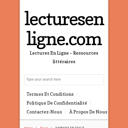
lecturesen
ligne.com
Lectures En Ligne – Ressources
littéraires
S
e
a
Termes Et Conditions
r
c
Politique De Confidentialité
h
Contactez-Nous
À Propos De Nous
Home
Essai
RAPPORT DE STAGE