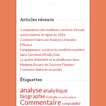
Articles récents
Comparaison des meilleurs services d’essais
universitaires en ligne en 2026
Comment Faire une Analyse Littéraire
Efficace
L’engagement social et la condition ouvrière
dans Germinal d’Émile Zola
La quête d’identité et la désillusion dans
Madame Bovary de Gustave Flaubert
Comment élaborer un projet
Étiquettes
analyse
analytique
biographie
biologie
caractéristique
Commentaire
comptabilité