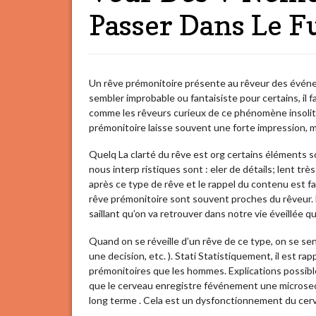
Passer Dans Le F
Un rêve prémonitoire présente au rêveur des événe
sembler improbable ou fantaisiste pour certains, il fa
comme les rêveurs curieux de ce phénomène insolit
prémonitoire laisse souvent une forte impression, m
Quelq La clarté du rêve est org certains éléments 
nous interp ristiques sont : eler de détails; lent tr
après ce type de rêve et le rappel du contenu est fav
rêve prémonitoire sont souvent proches du rêveur.
saillant qu’on va retrouver dans notre vie éveillée 
Quand on se réveille d’un rêve de ce type, on se se
une decision, etc. ). Stati Statistiquement, il est r
prémonitoires que les hommes. Explications possibl
que le cerveau enregistre févénement une microseco
long terme . Cela est un dysfonctionnement du cer