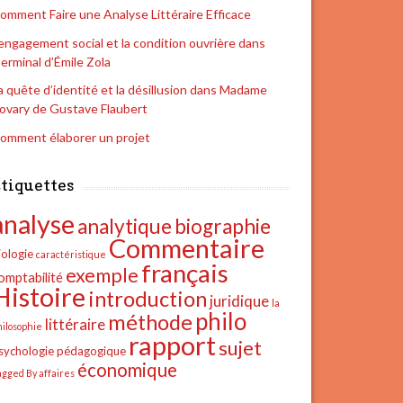
omment Faire une Analyse Littéraire Efficace
’engagement social et la condition ouvrière dans
erminal d’Émile Zola
a quête d’identité et la désillusion dans Madame
ovary de Gustave Flaubert
omment élaborer un projet
tiquettes
analyse
analytique
biographie
Commentaire
iologie
caractéristique
français
exemple
omptabilité
Histoire
introduction
juridique
la
philo
méthode
littéraire
hilosophie
rapport
sujet
sychologie
pédagogique
économique
agged By affaires