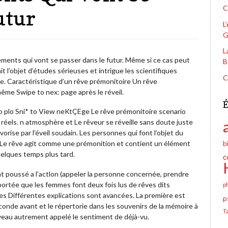
C
utur
L
G
L
ments qui vont se passer dans le futur. Même si ce cas peut
B
it l’objet d’études sérieuses et intrigue les scientifiques
C
e. Caractéristique d’un rêve prémonitoire Un rêve
ême Swipe to nex: page après le réveil.
É
so plo Sni* to View neKtÇEge Le rêve prémonitoire scenario
ès réels. n atmosphère et Le rêveur se réveille sans doute juste
orise par l’éveil soudain. Les personnes qui font l’objet du
 Le rêve agit comme une prémonition et contient un élément
b
quelques temps plus tard.
c
nt poussé a l’actlon (appeler la personne concernée, prendre
apportée que les femmes font deux fois lus de rêves dits
p
es Différentes explications sont avancées. La première est
p
nde avant et le répertorie dans les souvenirs de la mémoire à
T
veau autrement appelé le sentiment de déjà-vu.