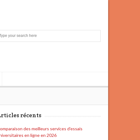
S
e
a
r
c
h
rticles récents
omparaison des meilleurs services d’essais
niversitaires en ligne en 2026