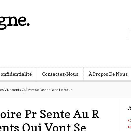
gne.
s
Confidentialité
Contactez-Nous
À Propos De Nous
Des V Nements Qui Vont Se Passer Dans Le Futur
A
oire Pr Sente Au R
C
nts Qui Vont Se
u