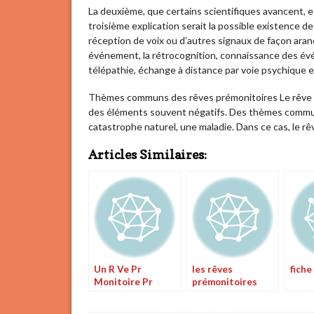
La deuxième, que certains scientifiques avancent, es
troisième explication serait la possible existence d
réception de voix ou d’autres signaux de façon aran
événement, la rétrocognition, connaissance des év
télépathie, échange à distance par voie psychique e
Thèmes communs des rêves prémonitoires Le rêve p
des éléments souvent négatifs. Des thèmes communs
catastrophe naturel, une maladie. Dans ce cas, le rê
Articles Similaires:
Un R Ve Pr
les rêves
fiche
Monitoire Pr
prémonitoires
Sente Au R Veur
Des V Nements