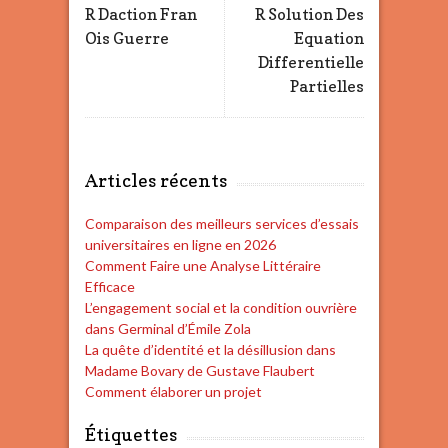
R Daction Fran
R Solution Des
Ois Guerre
Equation
Differentielle
Partielles
Articles récents
Comparaison des meilleurs services d’essais
universitaires en ligne en 2026
Comment Faire une Analyse Littéraire
Efficace
L’engagement social et la condition ouvrière
dans Germinal d’Émile Zola
La quête d’identité et la désillusion dans
Madame Bovary de Gustave Flaubert
Comment élaborer un projet
Étiquettes