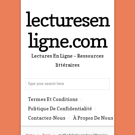
lecturesen
ligne.com
Lectures En Ligne – Ressources
littéraires
S
e
a
Termes Et Conditions
r
c
Politique De Confidentialité
h
Contactez-Nous
À Propos De Nous
Home
Essai
methodologie analyse litteraire