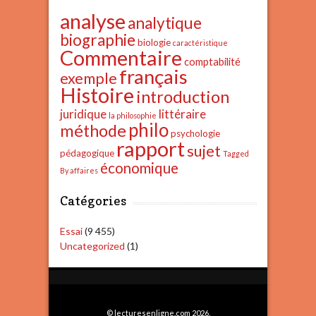
analyse
analytique
biographie
biologie
caractéristique
Commentaire
comptabilité
français
exemple
Histoire
introduction
juridique
littéraire
la philosophie
philo
méthode
psychologie
rapport
sujet
pédagogique
Tagged
économique
By affaires
Catégories
Essai
(9 455)
Uncategorized
(1)
© lecturesenligne.com 2026.