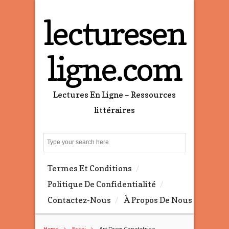
lecturesen
ligne.com
Lectures En Ligne – Ressources
littéraires
S
e
a
Termes Et Conditions
r
c
Politique De Confidentialité
h
Contactez-Nous
À Propos De Nous
Home
Essai
Art Dram Canatatrice