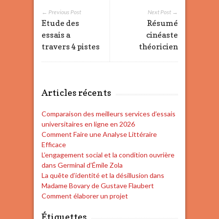
← Previous Post
Next Post →
Etude des
Résumé
essais a
cinéaste
travers 4 pistes
théoricien
Articles récents
Comparaison des meilleurs services d’essais
universitaires en ligne en 2026
Comment Faire une Analyse Littéraire
Efficace
L’engagement social et la condition ouvrière
dans Germinal d’Émile Zola
La quête d’identité et la désillusion dans
Madame Bovary de Gustave Flaubert
Comment élaborer un projet
Étiquettes