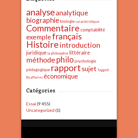
analyse
analytique
biographie
biologie
caractéristique
Commentaire
comptabilité
français
exemple
Histoire
introduction
juridique
littéraire
la philosophie
philo
méthode
psychologie
rapport
sujet
pédagogique
Tagged
économique
By affaires
Catégories
Essai
(9 455)
Uncategorized
(1)