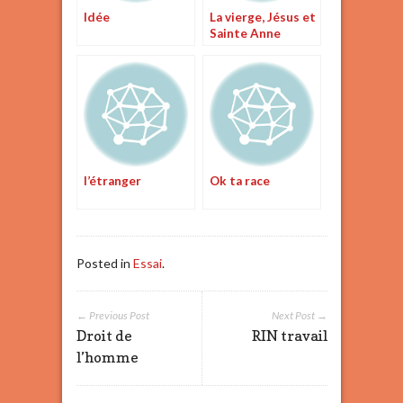
Idée
La vierge, Jésus et
Sainte Anne
l’étranger
Ok ta race
Posted in
Essai
.
← Previous Post
Next Post →
Droit de
RIN travail
l’homme