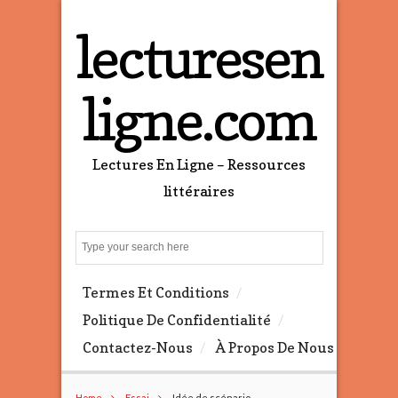
lecturesen
ligne.com
Lectures En Ligne – Ressources
littéraires
S
e
a
Termes Et Conditions
r
c
Politique De Confidentialité
h
Contactez-Nous
À Propos De Nous
Home
Essai
Idée de scénario