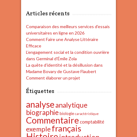
Articles récents
Comparaison des meilleurs services d’essais
universitaires en ligne en 2026
Comment Faire une Analyse Littéraire
Efficace
L’engagement social et la condition ouvrière
dans Germinal d’Émile Zola
La quête d’identité et la désillusion dans
Madame Bovary de Gustave Flaubert
Comment élaborer un projet
Étiquettes
analyse
analytique
biographie
biologie
caractéristique
Commentaire
comptabilité
français
exemple
Histoire
introduction