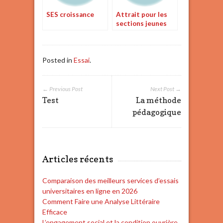
SES croissance
Attrait pour les
sections jeunes
Posted in
Essai
.
← Previous Post
Next Post →
Test
La méthode
pédagogique
Articles récents
Comparaison des meilleurs services d’essais
universitaires en ligne en 2026
Comment Faire une Analyse Littéraire
Efficace
L’engagement social et la condition ouvrière