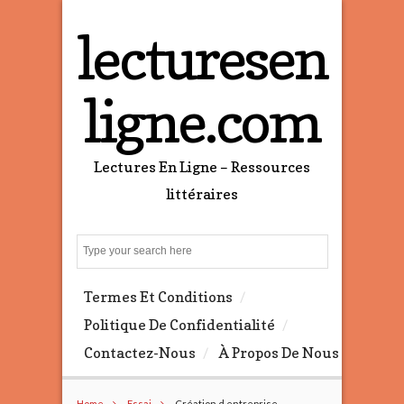
lecturesen
ligne.com
Lectures En Ligne – Ressources
littéraires
S
e
a
Termes Et Conditions
r
c
Politique De Confidentialité
h
Contactez-Nous
À Propos De Nous
Home
Essai
Création d entreprise