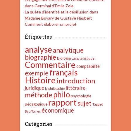
dans Germinal d’Émile Zola
La quête d’identité et la désillusion dans
Madame Bovary de Gustave Flaubert
Comment élaborer un projet
Étiquettes
analyse
analytique
biographie
biologie
caractéristique
Commentaire
comptabilité
français
exemple
Histoire
introduction
juridique
littéraire
la philosophie
philo
méthode
psychologie
rapport
sujet
pédagogique
Tagged
économique
By affaires
Catégories