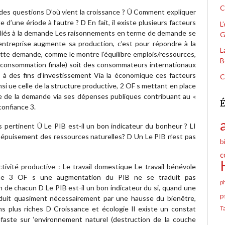
C
ndes questions D’où vient la croissance ? Û Comment expliquer
’une ériode à l’autre ? D En fait, il existe plusieurs facteurs
L
s liés à la demande Les raisonnements en terme de demande se
G
 entreprise augmente sa production, c’est pour répondre à la
L
tte demande, comme le montre l’équilibre emplois/ressources,
B
a consommation finale) soit des consommateurs internationaux
s à des fins d’investissement Via la économique ces facteurs
C
si ue celle de la structure productive, 2 OF s mettant en place
ce de la demande via ses dépenses publiques contribuant au «
É
confiance 3.
rs pertinent Û Le PIB est-il un bon indicateur du bonheur ? LI
un épuisement des ressources naturelles? D Un Le PIB n’est pas
b
c
ctivité productive : Le travail domestique Le travail bénévole
trume 3 OF s une augmentation du PIB ne se traduit pas
p
n de chacun D Le PIB est-il un bon indicateur du si, quand une
p
duit quasiment nécessairement par une hausse du bienêtre,
ns plus riches D Croissance et écologie Il existe un constat
T
éfaste sur ‘environnement naturel (destruction de la couche