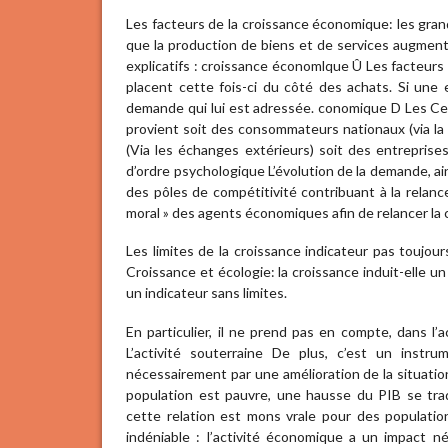
Les facteurs de la croissance économique: les gra
que la production de biens et de services augmente d
explicatifs : croissance économlque Û Les facteur
placent cette fois-ci du côté des achats. Si une
demande qui lui est adressée. conomique D Les Ce
provient soit des consommateurs nationaux (via l
(Via les échanges extérieurs) soit des entreprise
d’ordre psychologique L’évolution de la demande, ain
des pôles de compétitivité contribuant à la relan
moral » des agents économiques afin de relancer la 
Les limites de la croissance indicateur pas toujou
Croissance et écologie: la croissance induit-elle 
un indicateur sans limites.
En particulier, il ne prend pas en compte, dans l’a
L’activité souterraine De plus, c’est un ins
nécessairement par une amélioration de la situatio
population est pauvre, une hausse du PIB se tra
cette relation est mons vrale pour des populatio
indéniable : l’activité économique a un impact n