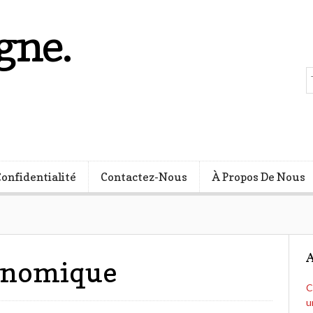
gne.
s
Confidentialité
Contactez-Nous
À Propos De Nous
A
conomique
C
u