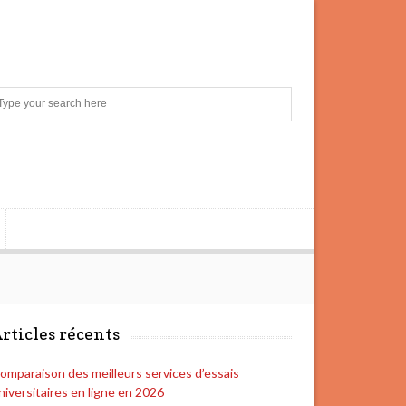
S
e
a
r
c
h
rticles récents
omparaison des meilleurs services d’essais
niversitaires en ligne en 2026