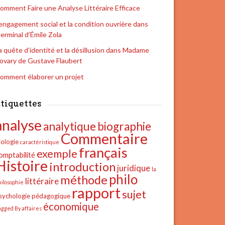
omment Faire une Analyse Littéraire Efficace
’engagement social et la condition ouvrière dans
erminal d’Émile Zola
a quête d’identité et la désillusion dans Madame
ovary de Gustave Flaubert
omment élaborer un projet
tiquettes
analyse
analytique
biographie
Commentaire
iologie
caractéristique
français
exemple
omptabilité
Histoire
introduction
juridique
la
philo
méthode
littéraire
hilosophie
rapport
sujet
sychologie
pédagogique
économique
agged By affaires