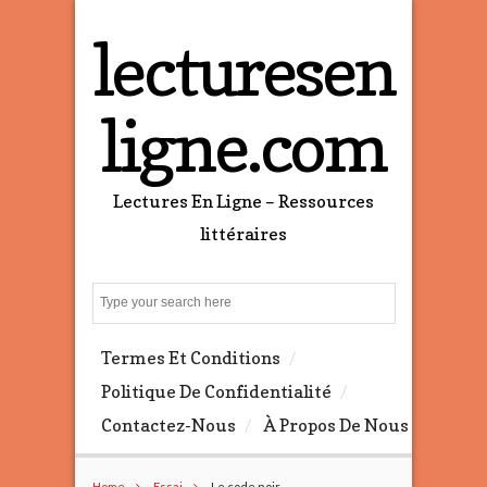
lecturesen
ligne.com
Lectures En Ligne – Ressources
littéraires
S
e
a
Termes Et Conditions
r
c
Politique De Confidentialité
h
Contactez-Nous
À Propos De Nous
Home
Essai
Le code noir