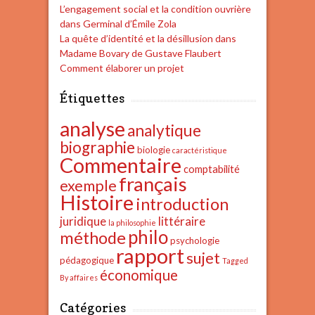
L’engagement social et la condition ouvrière
dans Germinal d’Émile Zola
La quête d’identité et la désillusion dans
Madame Bovary de Gustave Flaubert
Comment élaborer un projet
Étiquettes
analyse
analytique
biographie
biologie
caractéristique
Commentaire
comptabilité
français
exemple
Histoire
introduction
juridique
littéraire
la philosophie
philo
méthode
psychologie
rapport
sujet
pédagogique
Tagged
économique
By affaires
Catégories