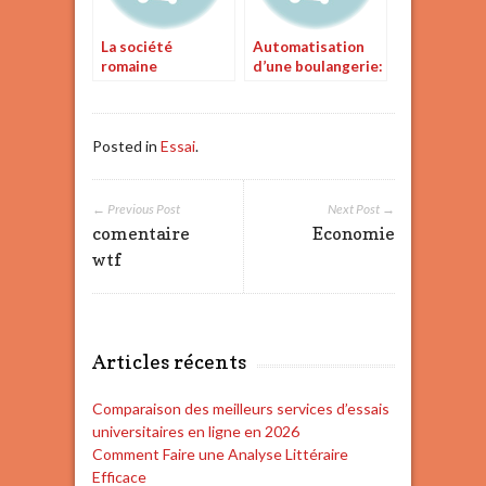
La société
Automatisation
romaine
d’une boulangerie:
langage C
Posted in
Essai
.
← Previous Post
Next Post →
comentaire
Economie
wtf
Articles récents
Comparaison des meilleurs services d’essais
universitaires en ligne en 2026
Comment Faire une Analyse Littéraire
Efficace