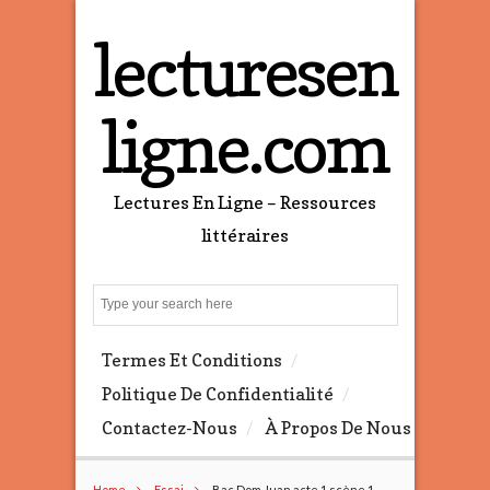
lecturesen
ligne.com
Lectures En Ligne – Ressources
littéraires
S
e
a
Termes Et Conditions
r
c
Politique De Confidentialité
h
Contactez-Nous
À Propos De Nous
Home
Essai
Bac Dom Juan acte 1 scène 1