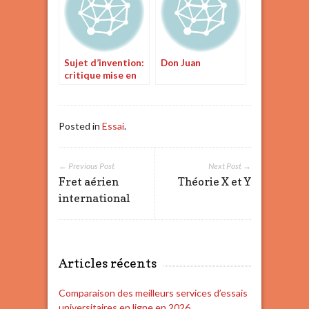
Sujet d’invention:
Don Juan
critique mise en
scène du cid
Posted in
Essai
.
← Previous Post
Next Post →
Fret aérien
Théorie X et Y
international
Articles récents
Comparaison des meilleurs services d’essais
universitaires en ligne en 2026