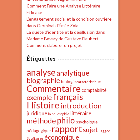
Comment Faire une Analyse Littéraire
Efficace
L’engagement social et la condition ouvrière
dans Germinal d’Émile Zola
La quête d’identité et la désillusion dans
Madame Bovary de Gustave Flaubert
Comment élaborer un projet
Étiquettes
analyse
analytique
biographie
biologie
caractéristique
Commentaire
comptabilité
français
exemple
Histoire
introduction
juridique
littéraire
la philosophie
philo
méthode
psychologie
rapport
sujet
pédagogique
Tagged
économique
By affaires