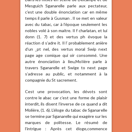
Mesguich Sganarelle parle aux pectateur,
c’est une double énonciation car en même
temps il parle à Gusman . Il se met en valeur
avec du tabac, car à l’époque seulement les
nobles volé à son maitre. Il f charlatan, et lui
donn (1. 7) et des vertus ph évoque la
réaction d s’adre it. Il l’ probablement anière
d’un _pt nel, des vertus moral Swip next
page age comique qui oir consommé. Une
autre énonciation à lieu,MoIière parle à
travers Sganarelle et Swige to next page
s’adresse au public, et notamment à la
compagnie du St sacrement.
Cest une provocation, les dévots sont
contre le abac car c’est une forme de plaisir
interdit, ils disent l’inverse de ce quand a dit
Molière, (1. 6). L’éloge du tabac de Sganarelle
se termine par Sganarelle qui exagère sur les
marques de politesse. Le résumé de
l’intrigue : Après cet éloge,commence