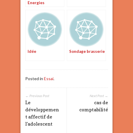
Energies
renouvlable
Idée
Sondage brasserie
Posted in
Essai
.
← Previous Post
Next Post →
Le
cas de
développemen
comptabilité
t affectif de
l’adolescent