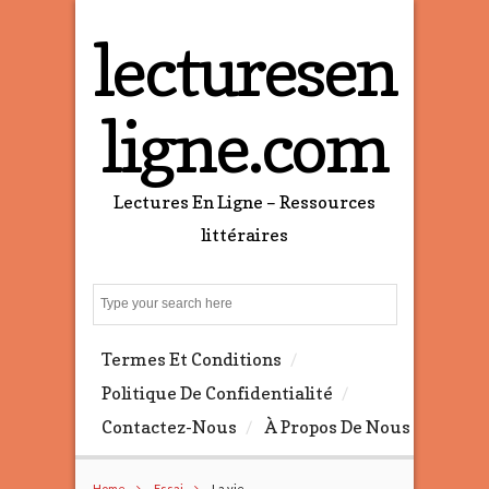
lecturesen
ligne.com
Lectures En Ligne – Ressources
littéraires
S
e
a
Termes Et Conditions
r
c
Politique De Confidentialité
h
Contactez-Nous
À Propos De Nous
Home
Essai
La vie