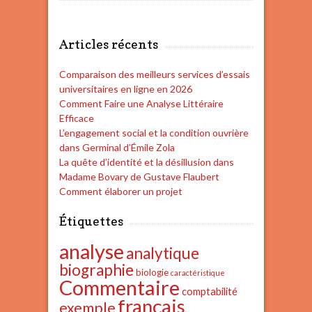
Articles récents
Comparaison des meilleurs services d’essais
universitaires en ligne en 2026
Comment Faire une Analyse Littéraire
Efficace
L’engagement social et la condition ouvrière
dans Germinal d’Émile Zola
La quête d’identité et la désillusion dans
Madame Bovary de Gustave Flaubert
Comment élaborer un projet
Étiquettes
analyse
analytique
biographie
biologie
caractéristique
Commentaire
comptabilité
français
exemple