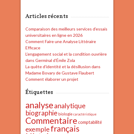
Articles récents
Comparaison des meilleurs services d’essais
universitaires en ligne en 2026
Comment Faire une Analyse Littéraire
Efficace
L’engagement social et la condition ouvrière
dans Germinal d’Émile Zola
La quête d’identité et la désillusion dans
Madame Bovary de Gustave Flaubert
Comment élaborer un projet
Étiquettes
analyse
analytique
biographie
biologie
caractéristique
Commentaire
comptabilité
français
exemple