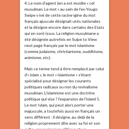
4. Le nom d’agent (en a est muslim « cel
musulman. Le mot « au sein de l’ex-Yougo
Swipe v ivé de cette racine igine du mot
français ajuscule désignait utés nationales
et la désigne encore dans certains des Etats
qui en sont issus. La religion musulmane a
été désignée autrefois en Suipe to View
next page français par le mot islamisme
(comme judaïsme, christianisme, ouddhisme,
animisme, etc).
Mais ce terme tend à être remplacé par celui
d’« islam », le mot « islamisme » s’étant
spécialisé pour désigner les courants
politiques radicaux ou non du revivalisme
musulman. L’islamisme est une doctrine
politique qui vise ? l’expansion de l’islaml 5.
Le mot Islam, qui peut alors porter une
majuscule, a toutefois aussi en français un
sens différent : il désigne, au-delà de la
religion proprement dite avec sa foi et son