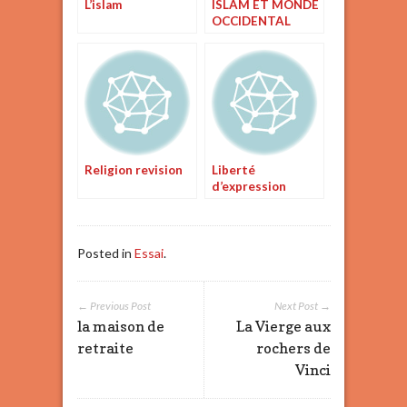
L’islam
ISLAM ET MONDE
OCCIDENTAL
Religion revision
Liberté
d’expression
Posted in
Essai
.
← Previous Post
Next Post →
la maison de
La Vierge aux
retraite
rochers de
Vinci