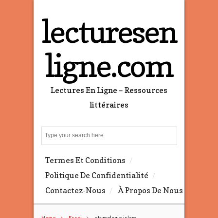
lecturesen
ligne.com
Lectures En Ligne – Ressources
littéraires
S
e
a
Termes Et Conditions
r
c
Politique De Confidentialité
h
Contactez-Nous
À Propos De Nous
Home
Essai
etymologie islam