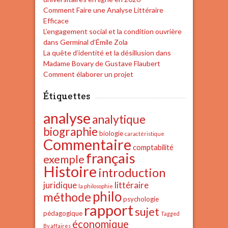
Comment Faire une Analyse Littéraire
Efficace
L’engagement social et la condition ouvrière
dans Germinal d’Émile Zola
La quête d’identité et la désillusion dans
Madame Bovary de Gustave Flaubert
Comment élaborer un projet
Étiquettes
analyse
analytique
biographie
biologie
caractéristique
Commentaire
comptabilité
français
exemple
Histoire
introduction
juridique
littéraire
la philosophie
philo
méthode
psychologie
rapport
sujet
pédagogique
Tagged
économique
By affaires