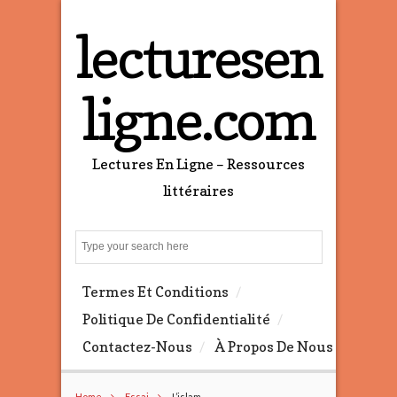
lecturesen
ligne.com
Lectures En Ligne – Ressources
littéraires
S
e
a
Termes Et Conditions
r
c
Politique De Confidentialité
h
Contactez-Nous
À Propos De Nous
Home
Essai
L’islam