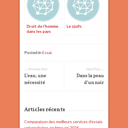
Droit de l’homme
Le sjuifs
dans les pays
arabo musulmane
Posted in
Essai
.
← Previous Post
Next Post →
L’eau, une
Dans la peau
nécessité
d’un noir
Articles récents
Comparaison des meilleurs services d’essais
universitaires en ligne en 2026