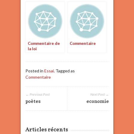
de lisle
Commentaire de
Commentaire
la loi
fondamentale
allemande
Posted in
Essai
. Tagged as
Commentaire
← Previous Post
Next Post →
poètes
economie
Articles récents