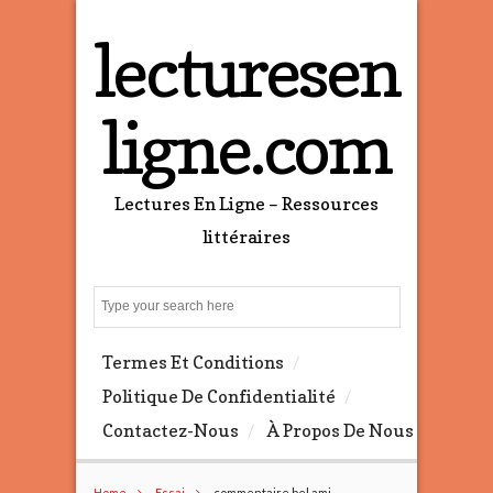
lecturesen
ligne.com
Lectures En Ligne – Ressources
littéraires
S
e
a
Termes Et Conditions
r
c
Politique De Confidentialité
h
Contactez-Nous
À Propos De Nous
Home
Essai
commentaire bel ami