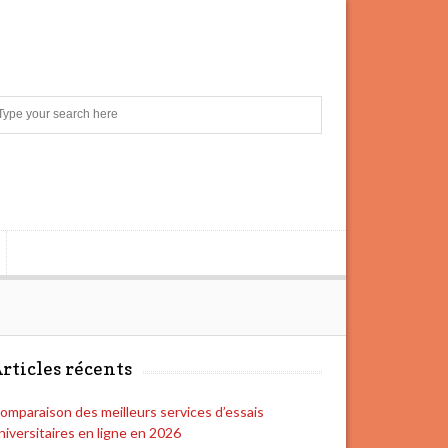
S
e
a
r
c
h
rticles récents
omparaison des meilleurs services d’essais
niversitaires en ligne en 2026