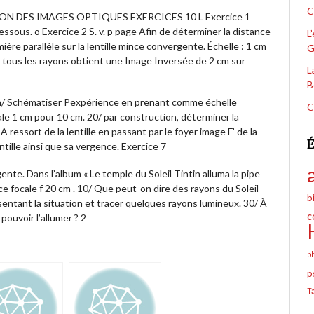
C
TION DES IMAGES OPTIQUES EXERCICES 10 L Exercice 1
ssous. o Exercice 2 S. v. p page Afin de déterminer la distance
L
umière parallèle sur la lentille mince convergente. Échelle : 1 cm
G
ù tous les rayons obtient une Image Inversée de 2 cm sur
L
B
1 a/ Schématiser Pexpérience en prenant comme échelle
C
le 1 cm pour 10 cm. 20/ par construction, déterminer la
 A ressort de la lentille en passant par le foyer image F’ de la
É
entille ainsi que sa vergence. Exercice 7
ente. Dans l’album « Le temple du Soleil Tintin alluma la pipe
e focale f 20 cm . 10/ Que peut-on dire des rayons du Soleil
b
ésentant la situation et tracer quelques rayons lumineux. 30/ À
c
 pouvoir l’allumer ? 2
p
p
T