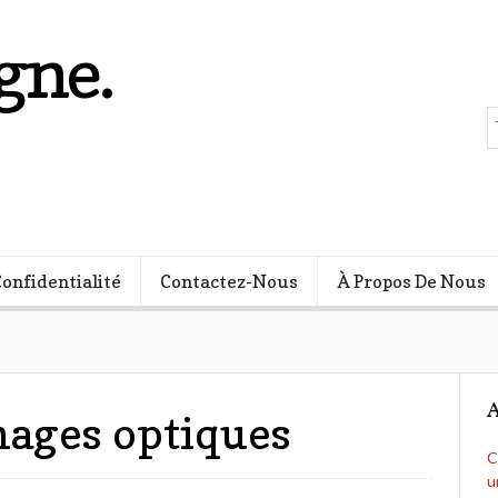
gne.
s
Confidentialité
Contactez-Nous
À Propos De Nous
A
mages optiques
C
u