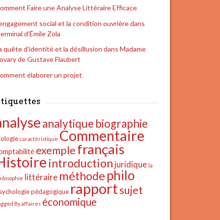
omment Faire une Analyse Littéraire Efficace
’engagement social et la condition ouvrière dans
erminal d’Émile Zola
a quête d’identité et la désillusion dans Madame
ovary de Gustave Flaubert
omment élaborer un projet
tiquettes
analyse
analytique
biographie
Commentaire
iologie
caractéristique
français
exemple
omptabilité
Histoire
introduction
juridique
la
philo
méthode
littéraire
hilosophie
rapport
sujet
sychologie
pédagogique
économique
agged By affaires