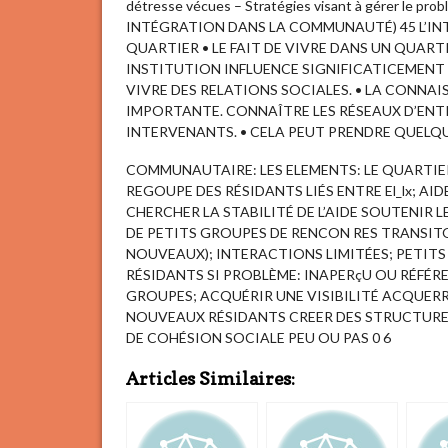
détresse vécues – Stratégies visant à gérer le 
INTÉGRATION DANS LA COMMUNAUTÉ) 45 L’IN
QUARTIER • LE FAIT DE VIVRE DANS UN QUAR
INSTITUTION INFLUENCE SIGNIFICATICEMENT 
VIVRE DES RELATIONS SOCIALES. • LA CONNA
IMPORTANTE. CONNAÎTRE LES RÉSEAUX D’ENTR
INTERVENANTS. • CELA PEUT PRENDRE QUELQUE
COMMUNAUTAIRE: LES ELEMENTS: LE QUARTIE
REGOUPE DES RÉSIDANTS LIÉS ENTRE El_lx; A
CHERCHER LA STABILITÉ DE L’AIDE SOUTENIR L
DE PETITS GROUPES DE RENCON RES TRANSITOI
NOUVEAUX); INTERACTIONS LIMITÉES; PETITS
RÉSIDANTS SI PROBLÈME: INAPERçU OU RÉFÉ
GROUPES; ACQUÉRIR UNE VISIBILITÉ ACQUERR 
NOUVEAUX RÉSIDANTS CREER DES STRUCTURE
DE COHÉSION SOCIALE PEU OU PAS 0 6
Articles Similaires: