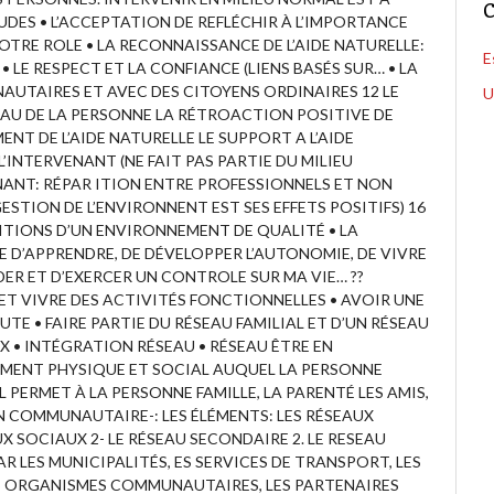
C
UDES • L’ACCEPTATION DE REFLÉCHIR À L’IMPORTANCE
OTRE ROLE • LA RECONNAISSANCE DE L’AIDE NATURELLE:
E
 • LE RESPECT ET LA CONFIANCE (LIENS BASÉS SUR… • LA
TAIRES ET AVEC DES CITOYENS ORDINAIRES 12 LE
U
EAU DE LA PERSONNE LA RÉTROACTION POSITIVE DE
ENT DE L’AIDE NATURELLE LE SUPPORT A L’AIDE
L’INTERVENANT (NE FAIT PAS PARTIE DU MILIEU
NANT: RÉPAR ITION ENTRE PROFESSIONNELS ET NON
STION DE L’ENVIRONNENT EST SES EFFETS POSITIFS) 16
TIONS D’UN ENVIRONNEMENT DE QUALITÉ • LA
 D’APPRENDRE, DE DÉVELOPPER L’AUTONOMIE, DE VIVRE
IDER ET D’EXERCER UN CONTROLE SUR MA VIE… ??
T VIVRE DES ACTIVITÉS FONCTIONNELLES • AVOIR UNE
E • FAIRE PARTIE DU RÉSEAU FAMILIAL ET D’UN RÉSEAU
UX • INTÉGRATION RÉSEAU • RÉSEAU ÊTRE EN
MENT PHYSIQUE ET SOCIAL AUQUEL LA PERSONNE
AL PERMET À LA PERSONNE FAMILLE, LA PARENTÉ LES AMIS,
ON COMMUNAUTAIRE-: LES ÉLÉMENTS: LES RÉSEAUX
UX SOCIAUX 2- LE RÉSEAU SECONDAIRE 2. LE RESEAU
R LES MUNICIPALITÉS, ES SERVICES DE TRANSPORT, LES
ES ORGANISMES COMMUNAUTAIRES, LES PARTENAIRES