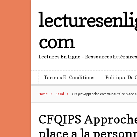
lecturesenli
com
Lectures En Ligne – Ressources littéraire
Termes Et Conditions
Politique De 
Home
Essai
CFQIPS Approche communautaire place a l
CFQIPS Approch
place a la person