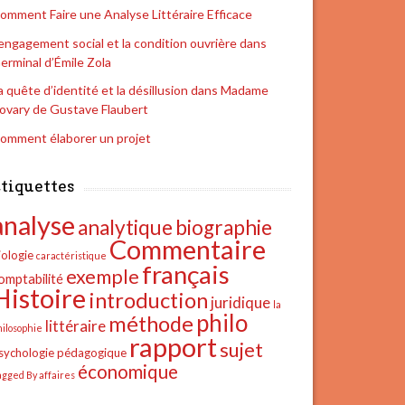
omment Faire une Analyse Littéraire Efficace
’engagement social et la condition ouvrière dans
erminal d’Émile Zola
a quête d’identité et la désillusion dans Madame
ovary de Gustave Flaubert
omment élaborer un projet
tiquettes
analyse
analytique
biographie
Commentaire
iologie
caractéristique
français
exemple
omptabilité
Histoire
introduction
juridique
la
philo
méthode
littéraire
hilosophie
rapport
sujet
sychologie
pédagogique
économique
agged By affaires