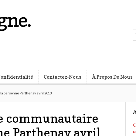
gne.
s
Confidentialité
Contactez-Nous
À Propos De Nous
a personne Parthenay avril 2013
A
e communautaire
C
ne Parthenay avril
u