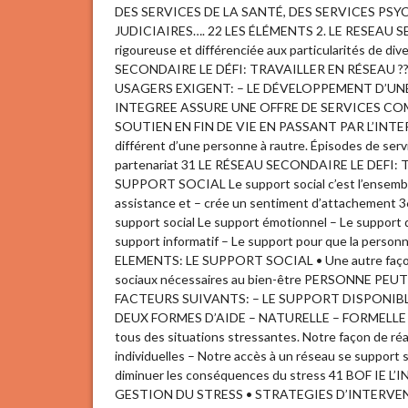
DES SERVICES DE LA SANTÉ, DES SERVICES PSY
JUDICIAIRES…. 22 LES ÉLÉMENTS 2. LE RESEAU 
rigoureuse et différenciée aux particularités de di
SECONDAIRE LE DÉFI: TRAVAILLER EN RÉSEAU ?
USAGERS EXIGENT: – LE DÉVELOPPEMENT D’UN
INTEGREE ASSURE UNE OFFRE DE SERVICES C
SOUTIEN EN FIN DE VIE EN PASSANT PAR L’INTERVE
différent d’une personne à rautre. Épisodes de ser
partenariat 31 LE RÉSEAU SECONDAIRE LE DEFI: 
SUPPORT SOCIAL Le support social c’est l’ensemble 
assistance et – crée un sentiment d’attachemen
support social Le support émotionnel – Le support d
support informatif – Le support pour que la personne
ELEMENTS: LE SUPPORT SOCIAL • Une autre façon de
sociaux nécessaires au bien-être PERSONNE P
FACTEURS SUIVANTS: – LE SUPPORT DISPONIBL
DEUX FORMES D’AIDE – NATURELLE – FORMELLE 
tous des situations stressantes. Notre façon de ré
individuelles – Notre accès à un réseau se support s
diminuer les conséquences du stress 41 BOF 
GESTION DU STRESS • STRATEGIES D’INTERVENTION