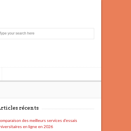
S
e
a
r
c
h
rticles récents
omparaison des meilleurs services d’essais
niversitaires en ligne en 2026