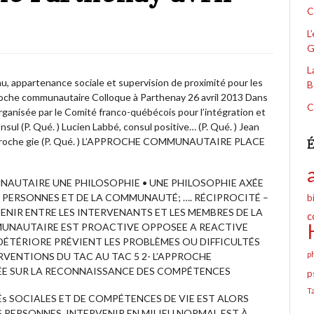
C
L
G
L
 appartenance sociale et supervision de proximité pour les
B
roche communautaire Colloque à Parthenay 26 avril 2013 Dans
C
rganisée par le Comité franco-québécois pour l’intégration et
onsul (P. Qué. ) Lucien Labbé, consul positive… (P. Qué. ) Jean
 l’approche gie (P. Qué. ) L’APPROCHE COMMUNAUTAIRE PLACE
É
UTAIRE UNE PHILOSOPHIE • UNE PHILOSOPHIE AXÉE
 PERSONNES ET DE LA COMMUNAUTÉ; …. RÉCIPROCITÉ –
b
TENIR ENTRE LES INTERVENANTS ET LES MEMBRES DE LA
c
MUNAUTAIRE EST PROACTIVE OPPOSEE A REACTIVE
DÉTÉRIORE PRÉVIENT LES PROBLÈMES OU DIFFICULTÉS
p
VENTIONS DU TAC AU TAC 5 2- L’APPROCHE
E SUR LA RECONNAISSANCE DES COMPÉTENCES
p
T
És SOCIALES ET DE COMPÉTENCES DE VIE EST ALORS
S PERSONNES. INTERVENIR EN MILIEU NORMAL EST À