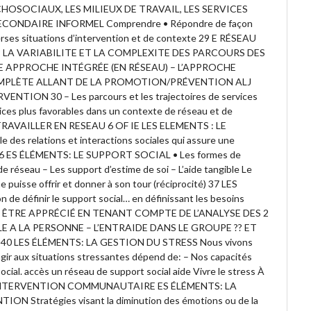
CHOSOCIAUX, LES MILIEUX DE TRAVAIL, LES SERVICES
SECONDAIRE INFORMEL Comprendre • Répondre de façon
verses situations d’intervention et de contexte 29 E RÉSEAU
? LA VARIABILITE ET LA COMPLEXITE DES PARCOURS DES
E APPROCHE INTÉGRÉE (EN RÉSEAU) – L’APPROCHE
OMPLÈTE ALLANT DE LA PROMOTION/PRÉVENTION ALJ
NTION 30 – Les parcours et les trajectoires de services
vices plus favorables dans un contexte de réseau et de
TRAVAILLER EN RESEAU 6 OF IE LES ELEMENTS : LE
des relations et interactions sociales qui assure une
t 36 ES ÉLÉMENTS: LE SUPPORT SOCIAL • Les formes de
e réseau – Les support d’estime de soi – L’aide tangible Le
 puisse offrir et donner à son tour (réciprocité) 37 LES
 définir le support social… en définissant les besoins
EUT ÊTRE APPRÉCIÉ EN TENANT COMPTE DE L’ANALYSE DES 2
E A LA PERSONNE – L’ENTRAIDE DANS LE GROUPE ?? ET
40 LES ÉLÉMENTS: LA GESTION DU STRESS Nous vivons
agir aux situations stressantes dépend de: – Nos capacités
ocial. accès un réseau de support social aide Vivre le stress À
IE L’INTERVENTION COMMUNAUTAIRE ES ÉLÉMENTS: LA
 Stratégies visant la diminution des émotions ou de la