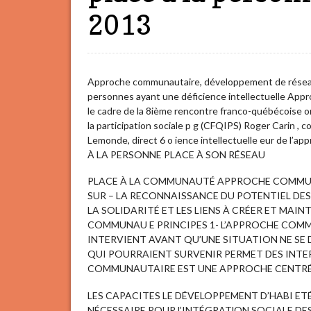
2013
Approche communautaire, développement de réseau,
personnes ayant une déficience intellectuelle App
le cadre de la 8ième rencontre franco-québécoise o
la participation sociale p g (CFQIPS) Roger Carin , c
Lemonde, direct 6 o ience intellectuelle eur de
À LA PERSONNE PLACE À SON RÉSEAU
PLACE À LA COMMUNAUTÉ APPROCHE COMMUNA
SUR – LA RECONNAISSANCE DU POTENTIEL DES
LA SOLIDARITÉ ET LES LIENS À CRÉER ET MAIN
COMMUNAU E PRINCIPES 1- L’APPROCHE COM
INTERVIENT AVANT QU’UNE SITUATION NE SE 
QUI POURRAIENT SURVENIR PERMET DES INTER
COMMUNAUTAIRE EST UNE APPROCHE CENTRÉ
LES CAPACITES LE DÉVELOPPEMENT D’HABI ET
NÉCESSAIRE POUR l’INTÉGRATlON SOCIALE DE