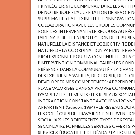
PRIVILÉGIER. 6 IE COMMUNAUTAIRE LES ATTIT
DE NOTRE ROLE • L’ACCEPTATION DE REVOIR N
SUPRÉMATIE • LA FLEXIBI ITÉ ET L’INNOVATION
COLLABORATION AVEC LES CROUPES COMMUNAU
ROLE DES INTERVENANTS LE RECOURS AU RÉS
l’AlDE NATURELLE LA PROTECTION DE L’ÉPUISEM
NATURELLE LA DISTANCE ET L’OBJECTIVITÉ DE 
NATUREL) • LA COORDINATION PAR L’INTERVE
PROFESSIONNEL POUR LA CONTINUITÉ… 3 LA GE
L’INTERVENTION COMMUNAUTAIRE: LES CONDI
PRÉSENCE DANS LA COMMUNAUTÉ • LA CHANCE
DES EXPÉRIENES VARIÉES, DE CHOISIR, DE DÉC
DÉVELOPPER MES COMPÉTENCES: APPRENDRE E
PLACE VALORISÉE DANS SA PROPRE COMMUNAUT
D’AMIS 17 LES ÉLÉMENTS : LES RÉSEAUX SOCIA
INTERACTION CONSTANTE AVEC L’ENVIRONNE
APPARTIENT (Guédon, 1984) • LE RÉSEAU SOCI
LES COLLÈGUES DE TRAVAIL 21 L’INTERVENTI
SOCIAUX ?? LES 3 DIFFÉRENTS TYPES DE RÉSEA
SECONDAIRE FORMEL LES SERVICES OFFERTS PA
SERVICES ÉDUCATIF ET DE RÉADAPTATION, L