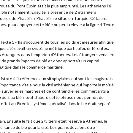
 route du Pont Euxin était la plus emprunté. Les athéniens llé
du blé notamment. Ensuite la présence de 2 étrangers
doros de Phasélis » Phasélis se situe en Turquie. Cétaient
s. pour appuyer cette idée on peut relever à la ligne 4 Texte
 Texte 1 « Ils s’occupent de tous les poids et mesures afin que
ue cités avait un système métrique particulier. différentes.
 étrangers dans l’emporion d’Athènes. Les étrangers venaient
c de grands imports de blé et donc apportait un capital
églque dans le commerce maritime.
ristote fait référence aux sitophylakes qui sont les magistrats
 importance vitale pour la cité athénienne qui importe la moitié
de surveiller es marchés et de contraindre les commercants à
s le port au blé » tout d’abord cette phrase nous permet de
n effet au Pirée le système spécialisé dans le blé était séparé
n. Ensuite le fait que 2/3 tiers était réservé à Athènes, le
ortance du blé pour la cité. Les grains devaient être