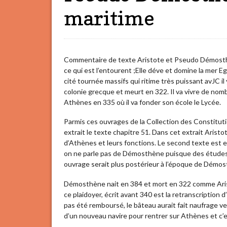
maritime
Commentaire de texte Aristote et Pseudo Démosthè
ce qui est l’entourent ;Elle déve et domine la mer E
cité tournée massifs qui ritime très puissant avJC i
colonie grecque et meurt en 322. Il va vivre de nomb
Athènes en 335 où il va fonder son école le Lycée.
Parmis ces ouvrages de la Collection des Constitut
extrait le texte chapitre 51. Dans cet extrait Aristot
d’Athènes et leurs fonctions. Le second texte est
on ne parle pas de Démosthène puisque des études
ouvrage serait plus postérieur à l’époque de Démo
Démosthène nait en 384 et mort en 322 comme Aristo
ce plaidoyer, écrit avant 340 est la retranscription 
pas été remboursé, le bâteau aurait fait naufrage ve
d’un nouveau navire pour rentrer sur Athènes et c’es