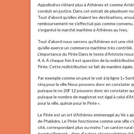
Appollodros n’étant plus à Athènes et comme Artémon
conduit en justice. Dans cet extrait de playdoyer nou
Tout d’abord qu’elles étaient les destinations, ensuit
remboursement ne s’effectué pas comme convenu. 
s’organisé le marché maritime à Athènes au Ives.
Tout d’abord nous verrons qu’Athènes est une cit
qu’elle exerce un commerce maritime très contrôlé.
L’importance du Pirée Dans le texte d’Aristote nous 
4, 6. A chaque fois il est question de la redistribut
Pirée. Cette redistribution se fait de manière égale.
Par exemple comme on peut le voir à la ligne 1« Sont
cinq pour la ville Nous pouvons donc en constater 
puisque le no 20F 12 pouvons donc en constater qu
puisque le nombre de magistrat est égal à celui d’At
pour la ville, quinze pour le Pirée ».
Le Pirée est un ort d’Athènes emmenagé au Ve s ap
de Phalèdre. Le Pirée fonctionne comme une ville c
cité, correspondant plus ou moins ? un canton rural 
éventuellement, , dans d’autres circonscriptions in