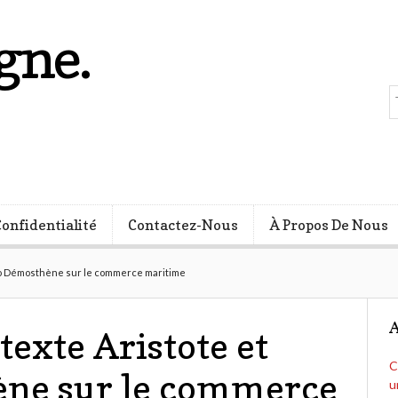
gne.
s
Confidentialité
Contactez-Nous
À Propos De Nous
do Démosthène sur le commerce maritime
A
exte Aristote et
C
ne sur le commerce
u