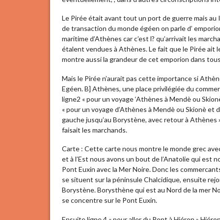
Le Pirée était avant tout un port de guerre mais au
de transaction du monde égéen on parle d’ emporion
maritime d’Athènes car c’est l? qu’arrivait les march
étalent vendues à Athènes. Le fait que le Pirée a
montre aussi la grandeur de cet emporion dans tou
Mais le Pirée n’aurait pas cette importance si Ath
Egéen. B] Athènes, une place privilégiée du comm
ligne2 « pour un voyage ‘Athènes à Mendè ou Skion
« pour un voyage d’Athènes à Mendè ou Skionè et de l
gauche jusqu’au Borystène, avec retour à Athènes »
faisait les marchands.
Carte : Cette carte nous montre le monde grec avec 
et à l’Est nous avons un bout de l’Anatolie qui est 
Pont Euxin avec la Mer Noire. Donc les commercants
se situent sur la péninsule Chalcidique, ensuite rejo
Borystène. Borysthène qui est au Nord de la mer Noir
se concentre sur le Pont Euxin.
Ensuite ligne 4 « pour aller du Pont à Hiéron » Hiéron