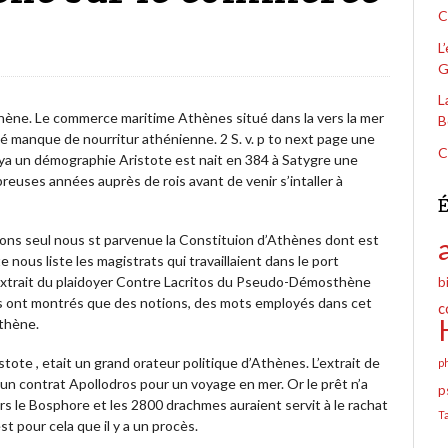
C
L
G
L
ne. Le commerce maritime Athènes situé dans la vers la mer
B
gé manque de nourritur athénienne. 2 S. v. p to next page une
C
l ya un démographie Aristote est nait en 384 à Satygre une
reuses années auprès de rois avant de venir s’intaller à
É
ions seul nous st parvenue la Constituion d’Athènes dont est
e nous liste les magistrats qui travaillaient dans le port
 extrait du plaidoyer Contre Lacritos du Pseudo-Démosthène
b
 ont montrés que des notions, des mots employés dans cet
c
sthène.
te , etait un grand orateur politique d’Athènes. L’extrait de
p
d’un contrat Apollodros pour un voyage en mer. Or le prêt n’a
p
rs le Bosphore et les 2800 drachmes auraient servit à le rachat
T
t pour cela que il y a un procès.