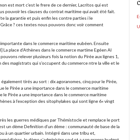
C
 est mort c’est le frere de ce dernier, Lacritos qui est
s pouvoir les clauses du contrat maritime qui avait été fait.
E
e la garantie et puis enfin les contre parties i le
Grâce ? ces textes nous pouvons donc voir comment
U
é importante dans le commerce maritime eubéen. Ensuite
 I] La place d’Athènes dans le commerce martime Egéen Al
pouvons relever plusieurs fois la notion du Pirée aux lignes 1,
ion des magistrats qui s’occupent du commerce ntre la ville et le
 également tirés au sort : dix agoranomes, cinq pour le Pirée,
que le Pirée a une importance dans le commerce maritime
e le Pirée a une importance dans le commerce maritime
hènes à l’exception des sitophylakes qui sont ligne 6« vingt
rès les guerres médiques par Thémistocle et remplace le port
’est un dème Definition d’un dème : communauté de base de la
ou à un quartier urbain. Intégré dans une tribu et,
termédiaires, le dème s’administre seul et a son propre budget.