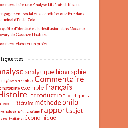
omment Faire une Analyse Littéraire Efficace
’engagement social et la condition ouvrière dans
erminal d’Émile Zola
a quête d’identité et la désillusion dans Madame
ovary de Gustave Flaubert
omment élaborer un projet
tiquettes
analyse
analytique
biographie
Commentaire
iologie
caractéristique
français
exemple
omptabilité
Histoire
introduction
juridique
la
philo
méthode
littéraire
hilosophie
rapport
sujet
sychologie
pédagogique
économique
agged By affaires