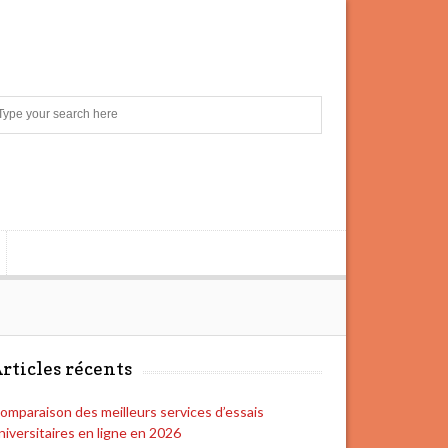
S
e
a
r
c
h
rticles récents
omparaison des meilleurs services d’essais
niversitaires en ligne en 2026