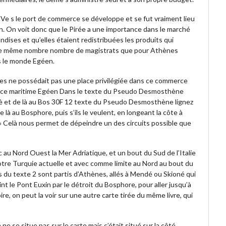
 IVe s le port de commerce se développe et se fut vraiment lieu
. On voit donc que le Pirée a une importance dans le marché
andises et qu’elles étaient redistribuées les produits qui
it le même nombre nombre de magistrats que pour Athènes
s le monde Egéen.
ènes ne possédait pas une place privilégiée dans ce commerce
erce maritime Egéen Dans le texte du Pseudo Desmosthène
è et de là au Bos 30F 12 texte du Pseudo Desmosthène lignez
à au Bosphore, puis s’ils le veulent, en longeant la côte à
 Celà nous permet de dépeindre un des circuits possible que
au Nord Ouest la Mer Adriatique, et un bout du Sud de l’Italie
notre Turquie actuelle et avec comme limite au Nord au bout du
 du texte 2 sont partis d’Athènes, allés à Mendé ou Skioné qui
int le Pont Euxin par le détroit du Bosphore, pour aller jusqu’à
e, on peut la voir sur une autre carte tirée du même livre, qui
 ne se situe pas sur le carte mais c’était situé sur la côté