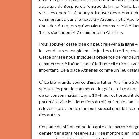
asiatique du Bosphore à l’entrée de la mer Noire. La
vers ses endroits là pour y retrouver des métaux, 
commercants, dans le texte 2 « Artémon et à Apollo
donc des étrangers qui venaient commercer à Athène
1 « Ils s’occupent 4 2 commercer à Athènes.
Pour appuyer cette idée on peut relever à la ligne 4
les vendeurs en emploient de justes » En effet, chaq
Cette phrase nous Indique la présence de vendeurs
commercer ? Athènes car c’était une cité riche, ave
important. Celà place Athènes comme un lieux stat
C] Le blé, grande source d’importation A la ligne 5 A
spécialisés pour le commerce du grain . Le blé a une
de sa consommation. Ligne 10 «ll leur est prescrit 
porter à la ville les deux tiers du blé qui entre dan
relever la préscence d’un port spécial pour le blé, e
des autres.
On parle du stikon emporion qui est le marché du grai
dernier tier étant réservé au Pirée montre bien l’imp