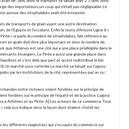
 était de ,5km, donc le transport se faisait avec 2 7,5km, donc
harge des importateurs,un coup qui n’était pas négligeable. Le
tion autour des sitophylakes avait été instaurée.
rats de transports de grain ayant une autre destination
n, de l’Egypte et l’occdient. Enfin le texte d’Arisote Ligne 6 «
e Pirée » ui parle du nombre de sitophylakes, fait référence au
pport en grain doit être plus important et donc le nombre de
r que Athènes est une cité qui a une place privilégiée dans le
ercants étrangers. Le Pirée a aussi une grande place dans
handises et c’est delà que part et qu’est redistribué le blé
 Il) Un marché sous contrôle Le marché se faisait sur l’agora :
ulés par les institutions de la cité, représentées par un ou
 marchandes entre ciotyens soient fondées sur le principe de
nt fondées sur le principe de l’équité et de la justice. L’agora
 agora à Athènes et au Pirée. A] Les acteurs de ce commerce Tout
t » cela ous indique donc la façon dont étaient choisit les
ns les différents magistrats qui s’occupés du commerce sur