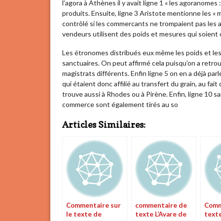
l’agora à Athènes il y avait ligne 1 « les agoranomes 
produits. Ensuite, ligne 3 Aristote mentionne les 
contrôlé si les commercants ne trompaient pas les 
vendeurs utilisent des poids et mesures qui soient 
Les étronomes distribués eux même les poids et le
sanctuaires. On peut affirmé cela puisqu’on a retro
magistrats différents. Enfin ligne 5 on en a déjà pa
qui étaient donc affilié au transfert du grain, au fait
trouve aussi à Rhodes ou à Pirène. Enfin, ligne 10 s
commerce sont également tirés au so
Articles Similaires:
Commentaire sur
commentaire de
Comm
le texte de
texte L’Avare de
text