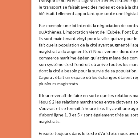
transporté du Pirée à l’agora d’Athènes distance qui
le transport se faisait avec des moles et cela à la c
blé était tellement apportant que toute une législa
Par exemple une loi Interdit la négociation de cont
qu’Athènes. L’importation vient de l’Eubée, Pont Euxi
ils sont maintenant vingt pour la ville, quinze pour l
fait que la population de la cité ayant augmenté l’a
magistrat a du augmenté. ?? Nous venons donc de voi
commerce maritime égéen qui attire même des comm
son système c’est l’endroit où arrive toutes les marc
dont la cité a besoin pour la survie de sa population.
L’agora : était un espace où les échanges étaient rég
plusieurs magistrats.
Il leur revenait de faire en sorte que les relations
l’équ 6 2 les relations marchandes entre ciotyens soie
s’ouvrait et se fermait à heure fixe. Il y avait une
d’abord ligne 1, 3 et 5 « sont également tirés au sor
magistrats.
Ensuite toujours dans le texte d’Aristote nous avo