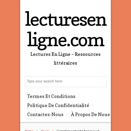
lecturesen
ligne.com
Lectures En Ligne – Ressources
littéraires
S
e
a
Termes Et Conditions
r
c
Politique De Confidentialité
h
Contactez-Nous
À Propos De Nous
Home
Essai
Complémentarité banque et