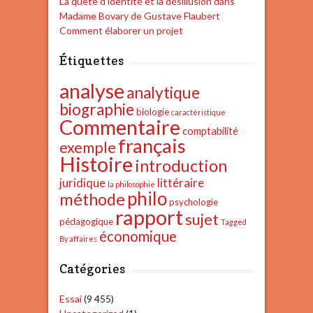
La quête d’identité et la désillusion dans
Madame Bovary de Gustave Flaubert
Comment élaborer un projet
Étiquettes
analyse
analytique
biographie
biologie
caractéristique
Commentaire
comptabilité
français
exemple
Histoire
introduction
juridique
littéraire
la philosophie
philo
méthode
psychologie
rapport
sujet
pédagogique
Tagged
économique
By affaires
Catégories
Essai
(9 455)