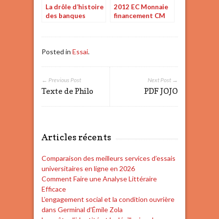
La drôle d’histoire
2012 EC Monnaie
des banques
financement CM
francaises résume
NB MP TP
Posted in
Essai
.
← Previous Post
Next Post →
Texte de Philo
PDF JOJO
Articles récents
Comparaison des meilleurs services d’essais
universitaires en ligne en 2026
Comment Faire une Analyse Littéraire
Efficace
L’engagement social et la condition ouvrière
dans Germinal d’Émile Zola