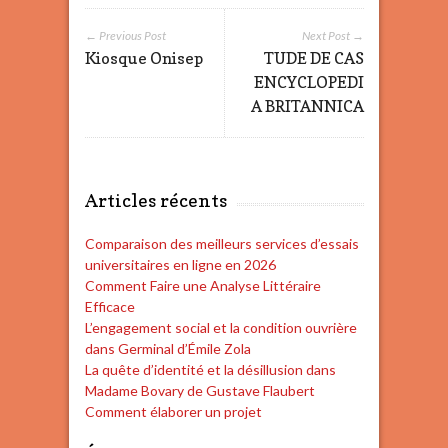
← Previous Post
Next Post →
Kiosque Onisep
TUDE DE CAS
ENCYCLOPEDI
A BRITANNICA
Articles récents
Comparaison des meilleurs services d’essais
universitaires en ligne en 2026
Comment Faire une Analyse Littéraire
Efficace
L’engagement social et la condition ouvrière
dans Germinal d’Émile Zola
La quête d’identité et la désillusion dans
Madame Bovary de Gustave Flaubert
Comment élaborer un projet