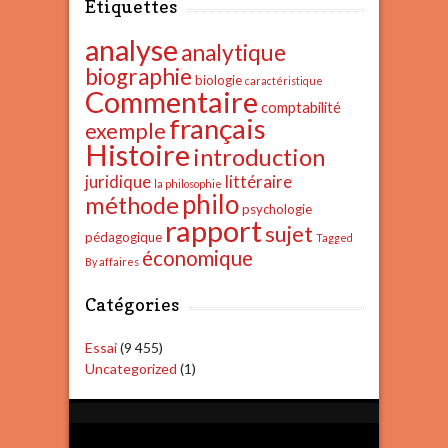
Étiquettes
analyse
analytique
biographie
biologie
caractéristique
Commentaire
comptabilité
français
exemple
Histoire
introduction
juridique
littéraire
la philosophie
philo
méthode
psychologie
rapport
sujet
pédagogique
Tagged
économique
By affaires
Catégories
Essai
(9 455)
Uncategorized
(1)