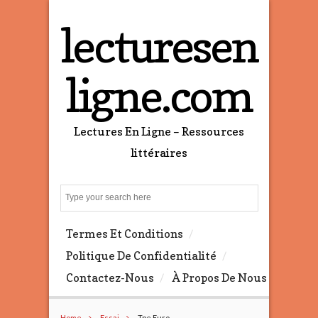
lecturesen
ligne.com
Lectures En Ligne – Ressources
littéraires
S
e
a
Termes Et Conditions
r
c
Politique De Confidentialité
h
Contactez-Nous
À Propos De Nous
Home
Essai
Tpe Euro