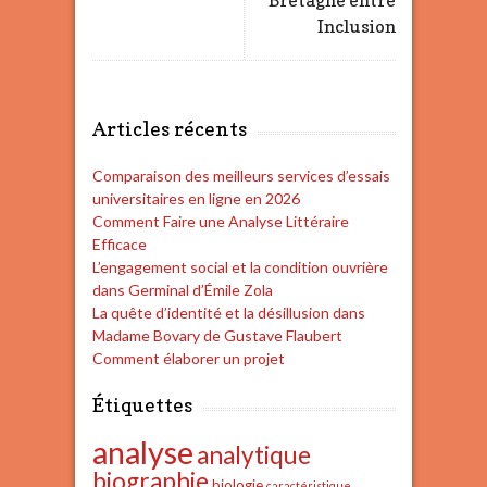
Bretagne entre
Inclusion
Articles récents
Comparaison des meilleurs services d’essais
universitaires en ligne en 2026
Comment Faire une Analyse Littéraire
Efficace
L’engagement social et la condition ouvrière
dans Germinal d’Émile Zola
La quête d’identité et la désillusion dans
Madame Bovary de Gustave Flaubert
Comment élaborer un projet
Étiquettes
analyse
analytique
biographie
biologie
caractéristique