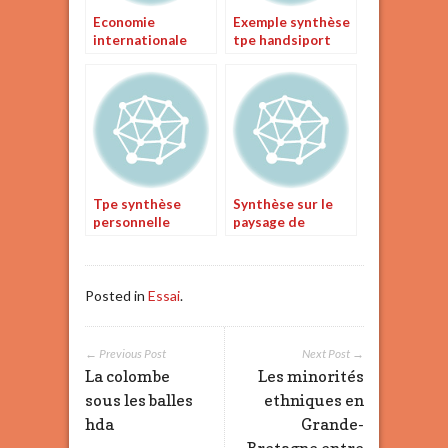
Economie
Exemple synthèse
internationale
tpe handsiport
Tpe synthèse
Synthèse sur le
personnelle
paysage de
crépuscule
Posted in
Essai
.
← Previous Post
Next Post →
La colombe
Les minorités
sous les balles
ethniques en
hda
Grande-