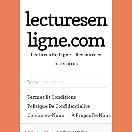
lecturesen
ligne.com
Lectures En Ligne – Ressources
littéraires
S
e
a
Termes Et Conditions
r
c
Politique De Confidentialité
h
Contactez-Nous
À Propos De Nous
Home
Essai
Synthèse économie