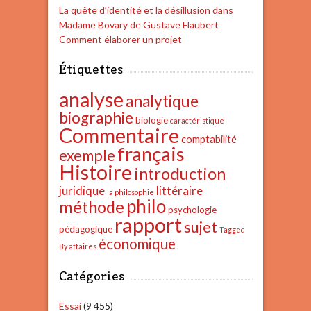
La quête d’identité et la désillusion dans
Madame Bovary de Gustave Flaubert
Comment élaborer un projet
Étiquettes
analyse
analytique
biographie
biologie
caractéristique
Commentaire
comptabilité
français
exemple
Histoire
introduction
juridique
littéraire
la philosophie
philo
méthode
psychologie
rapport
sujet
pédagogique
Tagged
économique
By affaires
Catégories
Essai
(9 455)