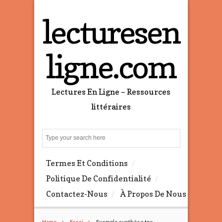
lecturesen
ligne.com
Lectures En Ligne – Ressources
littéraires
S
e
a
Termes Et Conditions
r
c
Politique De Confidentialité
h
Contactez-Nous
À Propos De Nous
Home
Essai
Exemple synthèse tpe