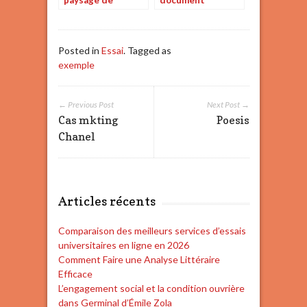
paysage de
document
crépuscule
Posted in
Essai
. Tagged as
exemple
← Previous Post
Next Post →
Cas mkting
Poesis
Chanel
Articles récents
Comparaison des meilleurs services d’essais
universitaires en ligne en 2026
Comment Faire une Analyse Littéraire
Efficace
L’engagement social et la condition ouvrière
dans Germinal d’Émile Zola