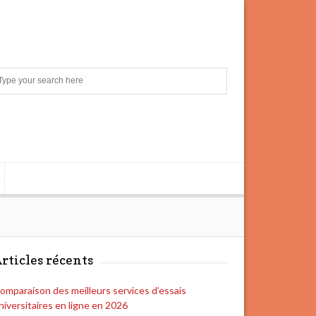
S
e
a
r
c
h
rticles récents
omparaison des meilleurs services d’essais
niversitaires en ligne en 2026