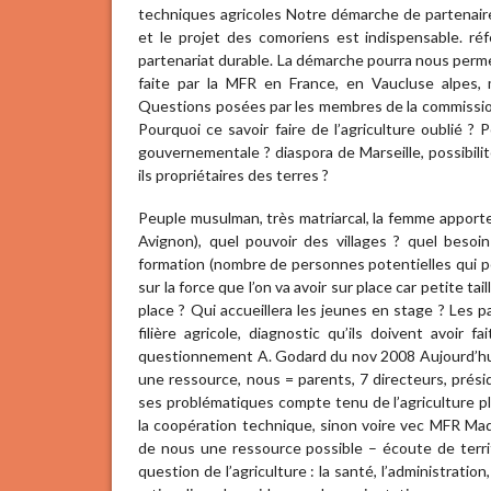
techniques agricoles Notre démarche de partenaire
et le projet des comoriens est indispensable. ré
partenariat durable. La démarche pourra nous perme
faite par la MFR en France, en Vaucluse alpes, 
Questions posées par les membres de la commission
Pourquoi ce savoir faire de l’agriculture oublié ?
gouvernementale ? diaspora de Marseille, possibilit
ils propriétaires des terres ?
Peuple musulman, très matriarcal, la femme apporte 
Avignon), quel pouvoir des villages ? quel beso
formation (nombre de personnes potentielles qui pe
sur la force que l’on va avoir sur place car petite ta
place ? Qui accueillera les jeunes en stage ? Les p
filière agricole, diagnostic qu’ils doivent avoir
questionnement A. Godard du nov 2008 Aujourd’hui
une ressource, nous = parents, 7 directeurs, prés
ses problématiques compte tenu de l’agriculture pl
la coopération technique, sinon voire vec MFR Mad
de nous une ressource possible – écoute de territ
question de l’agriculture : la santé, l’administratio