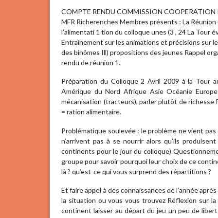
COMPTE RENDU COMMISSION COOPERATION INTE
MFR Richerenches Membres présents : La Réunion du jo
l’alimentati 1 tion du colloque unes (3 , 24 La Tour 
Entrainement sur les animations et précisions sur l
des binômes Ill) propositions des jeunes Rappel org
rendu de réunion 1.
Préparation du Colloque 2 Avril 2009 à la Tour 
Amérique du Nord Afrique Asie Océanie Europe P
mécanisation (tracteurs), parler plutôt de richesse 
= ration alimentaire.
Problématique soulevée : le problème ne vient pas de
n’arrivent pas à se nourrir alors qu’ils produise
continents pour le jour du colloque) Questionnem
groupe pour savoir pourquoi leur choix de ce contin
là ? qu’est-ce qui vous surprend des répartitions ?
Et faire appel à des connaissances de l’année aprè
la situation ou vous vous trouvez Réflexion sur la
continent laisser au départ du jeu un peu de libe