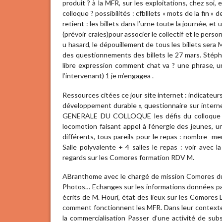
produit ? à la MFR, sur les exploitations, chez soi,
colloque ? possibilités : cfblllets « mots de la fin 
retient : les billets dans l’urne toute la journée, et
(prévoir craies)pour associer le collectif et le pers
u hasard, le dépouillement de tous les billets sera 
des questionnements des billets le 27 mars. Stépha
libre expression comment chat va ? une phrase, un
l’intervenant) 1 je m’engagea .
Ressources citées ce jour site internet : indicateur
développement durable », questionnaire sur intern
GENERALE DU COLLOQUE les défis du colloque : 
locomotion faisant appel à l’énergie des jeunes, 
différents, tous pareils pour le repas : nombre -me
Salle polyvalente + 4 salles le repas : voir avec l
regards sur les Comores formation RDV M.
ABranthome avec le chargé de mission Comores d
Photos… Echanges sur les informations données par
écrits de M. Houri, état des lieux sur les Comores
comment fonctionnent les MFR. Dans leur contexte, 
la commercialisation Passer d’une activité de subs