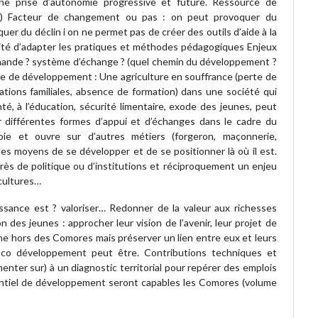
 une prise d’autonomie progressive et future. Ressource de
que) Facteur de changement ou pas : on peut provoquer du
er du déclin i on ne permet pas de créer des outils d’aide à la
ité d’adapter les pratiques et méthodes pédagogiques Enjeux
chande ? système d’échange ? (quel chemin du développement ?
e de développement : Une agriculture en souffrance (perte de
tations familiales, absence de formation) dans une société qui
nté, à l’éducation, sécurité limentaire, exode des jeunes, peut
 différentes formes d’appui et d’échanges dans le cadre du
voie et ouvre sur d’autres métiers (forgeron, maçonnerie,
es moyens de se développer et de se positionner là où il est.
ès de politique ou d’institutions et réciproquement un enjeu
 cultures…
issance est ? valoriser… Redonner de la valeur aux richesses
on des jeunes : approcher leur vision de l’avenir, leur projet de
une hors des Comores mais préserver un lien entre eux et leurs
e co développement peut être. Contributions techniques et
nter sur) à un diagnostic territorial pour repérer des emplois
entiel de développement seront capables les Comores (volume