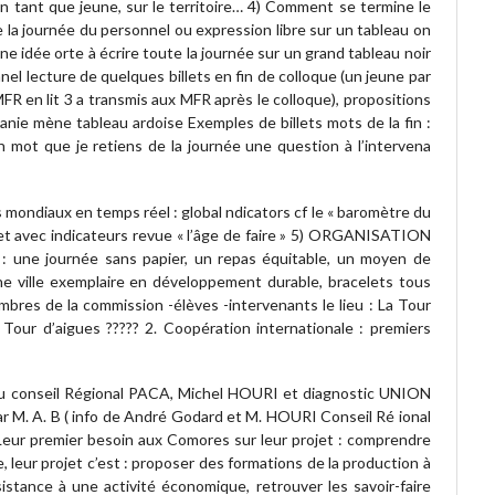
 en tant que jeune, sur le territoire… 4) Comment se termine le
» de la journée du personnel ou expression libre sur un tableau on
 une idée orte à écrire toute la journée sur un grand tableau noir
onnel lecture de quelques billets en fin de colloque (un jeune par
MFR en lit 3 a transmis aux MFR après le colloque), propositions
nie mène tableau ardoise Exemples de billets mots de la fin :
 mot que je retiens de la journée une question à l’intervena
s mondiaux en temps réel : global ndicators cf le « baromètre du
et avec indicateurs revue « l’âge de faire » 5) ORGANISATION
une journée sans papier, un repas équitable, un moyen de
une ville exemplaire en développement durable, bracelets tous
mbres de la commission -élèves -intervenants le lieu : La Tour
a Tour d’aigues ????? 2. Coopération internationale : premiers
u conseil Régional PACA, Michel HOURI et diagnostic UNION
 M. A. B ( info de André Godard et M. HOURI Conseil Ré ional
 Leur premier besoin aux Comores sur leur projet : comprendre
leur projet c’est : proposer des formations de la production à
istance à une activité économique, retrouver les savoir-faire