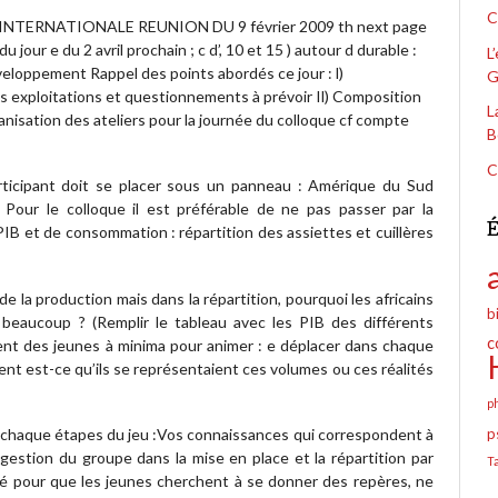
C
RNATIONALE REUNION DU 9 février 2009 th next page
ur e du 2 avril prochain ; c d’, 10 et 15 ) autour d durable :
L
éveloppement Rappel des points abordés ce jour : l)
G
es exploitations et questionnements à prévoir Il) Composition
L
anisation des ateliers pour la journée du colloque cf compte
B
C
articipant doit se placer sous un panneau : Amérique du Sud
our le colloque il est préférable de ne pas passer par la
É
PIB et de consommation : répartition des assiettes et cuillères
 la production mais dans la répartition, pourquoi les africains
b
nt beaucoup ? (Remplir le tableau avec les PIB des différents
c
ent des jeunes à minima pour animer : e déplacer dans chaque
ent est-ce qu’ils se représentaient ces volumes ou ces réalités
p
s chaque étapes du jeu :Vos connaissances qui correspondent à
p
 gestion du groupe dans la mise en place et la répartition par
T
rté pour que les jeunes cherchent à se donner des repères, ne