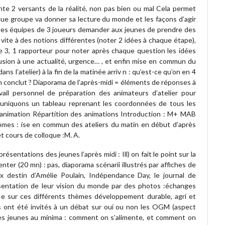
nte 2 versants de la réalité, non pas bien ou mal Cela permet
que groupe va donner sa lecture du monde et les façons d’agir
i des équipes de 3 joueurs demander aux jeunes de prendre des
vite à des notions différentes (noter 2 idées à chaque étape),
 3, 1 rapporteur pour noter après chaque question les idées
lusion à une actualité, urgence… , et enfin mise en commun du
ns l’atelier) à la fin de la matinée arriv n : qu’est-ce qu’on en 4
 en conclut ? Diaporama de l’après-midi = éléments de réponses à
ail personnel de préparation des animateurs d’atelier pour
mmuniquons un tableau reprenant les coordonnées de tous les
 animation Répartition des animations Introduction : M+ MAB
inômes : ise en commun des ateliers du matin en début d’après
t cours de colloque :M. A.
ésentations des jeunes l’après midi : Ill) on fait le point sur la
ter (20 mn) : pas, diaporama scénarii illustrés par affiches de
 destin d’Amélie Poulain, Indépendance Day, le journal de
ésentation de leur vision du monde par des photos :échanges
 e sur ces différents thèmes développement durable, agri et
es ont été invités à un débat sur oui ou non les OGM (aspect
des jeunes au minima : comment on s’alimente, et comment on