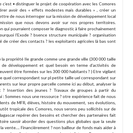
 c’est • distinguer le projet de coopération avec les Comores
férer avoir des « effets modestes mais durables » , créer un
ttre de nous interroger sur la mission de développement local
mission que nous devons avoir sur nos propres territoires.
 qui pourraient composer le diagnostic à faire prochainement
 Pourquoi l’Exode ? bsence structure municipale ? organisation
é de créer des contacts ? les exploitants agricoles là bas sont
la propriété Ile grande comme une grande ville (300 000 taille
in de développement et quel besoin en terme d’activités de
uvent être formées sur les 300 000 habitants ? ) Etre vigilant
ille quel correspondant sur pl petite taille uel correspondant sur
arents sur leur propre parcelle comme ici au début, analyser la
 fait ? Insertion des jeunes ? Travaux de groupes à partir du
 : Sommes nous une ressource ? otre expérience fait de nous
idents de MFR, élèves, histoire du mouvement, ses évolutions,
utôt tropicale des Comores, nous serons peu sollicités sur de
agascar repérer des besoins et chercher des partenaires fait
oire savoir aborder des questions plus globales que la seule
n, la vente…. Financièrement ? non bailleur de fonds mais aider à