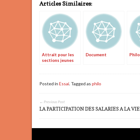
Articles Similaires:
Attrait pour les
Document
Philo
sections jeunes
Posted in
Essai
. Tagged as
philo
← Previous Post
LA PARTICIPATION DES SALARIES A LA VIE