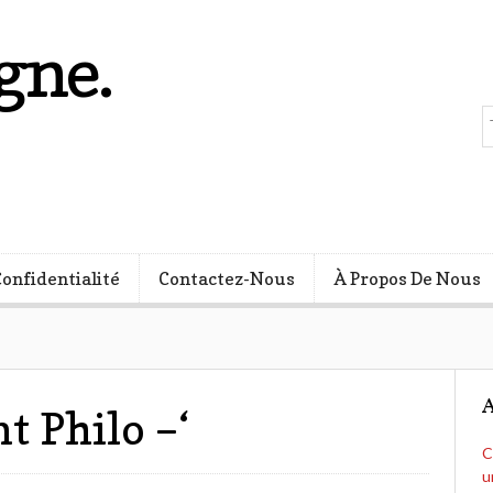
gne.
s
Confidentialité
Contactez-Nous
À Propos De Nous
A
 Philo –‘
C
u