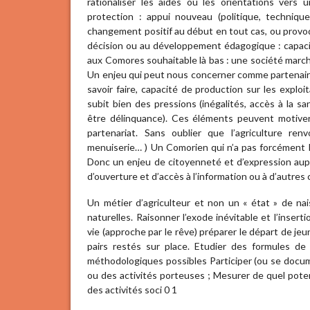
rationaliser les aides ou les orientations vers
protection : appui nouveau (politique, techni
changement positif au début en tout cas, ou provoqu
décision ou au développement édagogique : capac
aux Comores souhaitable là bas : une société mar
Un enjeu qui peut nous concerner comme partenair
savoir faire, capacité de production sur les exploi
subit bien des pressions (inégalités, accès à la sa
être délinquance). Ces éléments peuvent motiver
partenariat. Sans oublier que l’agriculture ren
menuiserie… ) Un Comorien qui n’a pas forcément l
Donc un enjeu de citoyenneté et d’expression aupr
d’ouverture et d’accès à l’information ou à d’autres
Un métier d’agriculteur et non un « état » de na
naturelles. Raisonner l’exode inévitable et l’inserti
vie (approche par le rêve) préparer le départ de je
pairs restés sur place. Etudier des formules d
méthodologiques possibles Participer (ou se docume
ou des activités porteuses ; Mesurer de quel pot
des activités soci 0 1