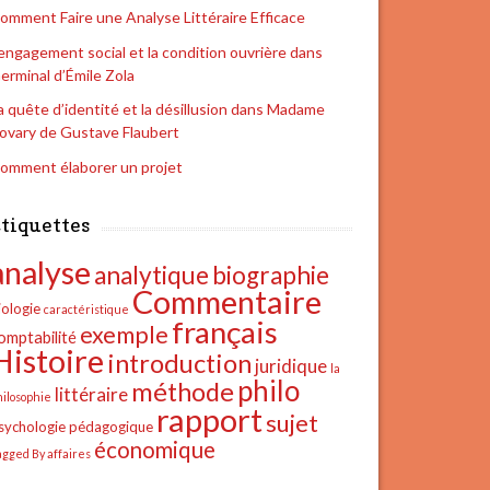
omment Faire une Analyse Littéraire Efficace
’engagement social et la condition ouvrière dans
erminal d’Émile Zola
a quête d’identité et la désillusion dans Madame
ovary de Gustave Flaubert
omment élaborer un projet
tiquettes
analyse
analytique
biographie
Commentaire
iologie
caractéristique
français
exemple
omptabilité
Histoire
introduction
juridique
la
philo
méthode
littéraire
hilosophie
rapport
sujet
sychologie
pédagogique
économique
agged By affaires