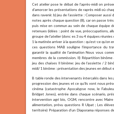
Cet atelier pose le débat de l’après-midi on prése
d’amorcer les présentations de raprès midi où cha
dans ravenir. b) jeu de l’assiette : Composer auss
notes après chaque question (8), car on passe très 
puis mise en commun au sein de chaque équipe de
retenues (idées : point de vue, préoccupations, al
groupe de l’atelier (donc es 3 ou 4 équipes réunies da
1 la matinée arriver à la question : qu’est-ce qu’on
ces questions MAB souligne l’importance du trav
garantir la qualité de l’animation Nous vous co
membres de la commission. Il) Répartition binôme
jeu des chaises Il binôme: jeu de l’assiette / 2 b
midi/ 1 binôme : présentation des jeunes en début e
B table ronde des intervenants intercalés dans les pr
progression des jeunes et ce qu’ils vont nous présen
cinéma (catastrophe Apocalypse now, le Fabuleux
Bridget Jones), entrée dans chaque scénario, pr
intervention agri bio, OGM, rencontre avec Maire
alimentation, prévu questions R Ulpat ; Les élèv
territoire) Préparation d’un Diaporama réponses 