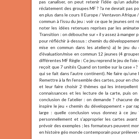
pas canaliser, on peut retenir l’idée qu’un adu
réclatement des groupes MF ? ?a ne devrait pas po
en plus dans le cours Il Europe / Ventavon Afriqu
commun à l’issu du jeu : voir ce que le jeunes ont r
noter les idées retenues reprises par les animate
Transition : on débouche sur « il y assez à manger p
pour réfléchir à-dessus : chemin du développement e
mise en commun dans les ateliers) a) le jeu d
d’évaluation/mise en commun 12 jeunes (4 groupes 
différentes MF Règle : Ce jeu reprend le jeu de l’oi
reçoit que 7 unités Quand on tombe sur la case « ? o
qui se fait dans l’autre continent). Ne faire qu’une l
Remettre à la fin l’ensemble des cartes, pour en cho
et leur faire choisir 2 thèmes qui les interpellent 
connaissances et les lecture de la carte, puis on 
conclusion de l’atelier : on demande ? chacune de
inspire le jeu « chemin du développement » par ra
large : quelle conclusion vous donnez à ce jeu 
personnellement et s’approprier les cartes avant le
prévoir des exemples ; les formateurs peuvent mon
en histoire géo monde contemporain pour prélever