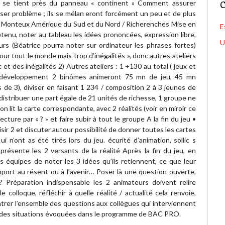
lte se tient près du panneau « continent » Comment assurer
C
ser problème ; ils se mélan eront forcément un peu et de plus
e / Monteux Amérique du Sud et du Nord / Richerenches Mise en
E
etenu, noter au tableau les idées prononcées, expression libre,
U
urs (Béatrice pourra noter sur ordinateur les phrases fortes)
our tout le monde mais trop d’inégalités », donc autres ateliers
t des inégalités 2) Autres ateliers : 1 +130 au total ( jeux et
u développement 2 binômes animeront 75 mn de jeu, 45 mn
de 3), diviser en faisant 1 234 / composition 2 à 3 jeunes de
e distribuer une part égale de 21 unités de richesse, 1 groupe ne
n lit la carte correspondante, avec 2 réalités (voir en miroir ce
ecture par « ? » et faire subir à tout le groupe A la fin du jeu •
isir 2 et discuter autour possibilité de donner toutes les cartes
ui n’ont as été tirés lors du jeu. écurité d’animation, sollic s
présente les 2 versants de la réalité Après la fin du jeu, en
s équipes de noter les 3 idées qu’ils retiennent, ce que leur
pport au résent ou à l’avenir… Poser là une question ouverte,
? Préparation indispensable les 2 animateurs doivent relire
 colloque, réfléchir à quelle réalité / actualité cela renvoie,
trer l’ensemble des questions aux collègues qui interviennent
 des situations évoquées dans le programme de BAC PRO.