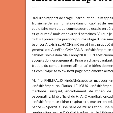
Brouillon rapport de stage. Introduction. Je m’appelle
troisieme. Je fais mon stage dans un cabinet de réé
voulu faire mon stage comme agent d’escale en aéropor
et ça durée 3 mois et environ 4 semaines. Vu que je f
club s’il pouvait me prendre pour le stage d’une sema
ésenter Alexis BELHACHE mé on et il m’a proposé ri
généraliste. Aurélien CAMPANA kinésithérapeute : 
cabinet, soin à domicile. Fanny NOUET diététicienn
acceptation, engagement). Prise en charge : enfant, 
trouble du comportement alimentaire, idées de menu
et com Swipe to Wew next page ompléments alimen
Marine PHILIPALJX kinésithérapeute, masseur kin
kinésithérapeute. Florian LEHOUX kinésithérapeu
méthode Busquet, encadrement de l’open de te
ostéopathe, kiné officiel du H. A. C Handball, enc
kinésithérapeute : kiné respiratoire, master en éd
Santé & Sportif. a une salle de musculation, une s
rééducation, entre l’hôpital Flaubert et le Dialo