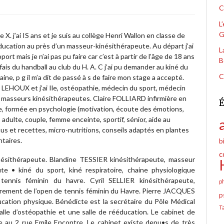
C
L
G
 X. j’ai IS ans et je suis au collège Henri Wallon en classe de
ducation au près d’un masseur-kinésithérapeute. Au départ j’ai
L
t mais je n’ai pas pu faire car c’est à partir de l’âge de 18 ans
B
ais du handball au club du H. A. C j’ai pu demander au kiné du
C
ine, p g il m’a dit de passé à s de faire mon stage a accepté.
 LEHOUX et j’ai Ile, ostéopathie, médecin du sport, médecin
masseurs kinésithérapeutes. Claire FOLLIARD infirmière en
É
e, formée en psychologie (motivation, écoute des émotions,
adulte, couple, femme enceinte, sportif, sénior, aide au
s et recettes, micro-nutritions, conseils adaptés en plantes
taires.
b
c
ésithérapeute. Blandine TESSIER kinésithérapeute, masseur
te • kiné du sport, kiné respiratoire, chaine physiologique
nnis féminin du havre. Cyril SELLIER kinésithérapeute,
p
adrement de l’open de tennis féminin du Havre. Pierre JACQUES
p
ucation physique. Bénédicte est la secrétaire du Pôle Médical
T
alle d’ostéopathie et une salle de rééducation. Le cabinet de
gue au 2 rue Emile Encontre. Le cabinet existe depu•s de très