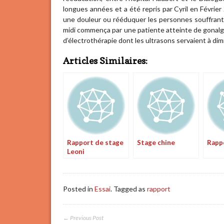
longues années et a été repris par Cyril en Février
une douleur ou rééduquer les personnes souffrant p
midi commença par une patiente atteinte de gonalgie 
d’électrothérapie dont les ultrasons servaient à dimi
Articles Similaires:
Rapport de stage
Stage chine
Rapp
Leoni
Posted in
Essai
. Tagged as
rapport
← Previous Post