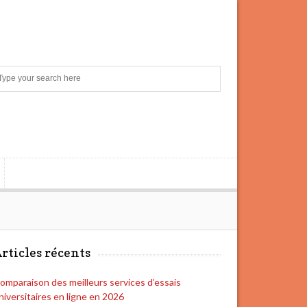
S
e
a
r
c
h
rticles récents
omparaison des meilleurs services d’essais
niversitaires en ligne en 2026