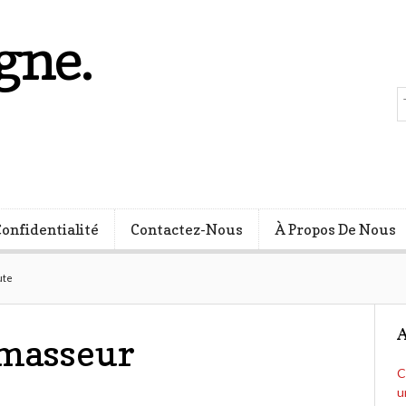
gne.
s
Confidentialité
Contactez-Nous
À Propos De Nous
ute
A
 masseur
C
u