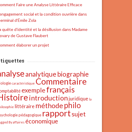
omment Faire une Analyse Littéraire Efficace
’engagement social et la condition ouvrière dans
erminal d’Émile Zola
a quête d’identité et la désillusion dans Madame
ovary de Gustave Flaubert
omment élaborer un projet
tiquettes
analyse
analytique
biographie
Commentaire
iologie
caractéristique
français
exemple
omptabilité
Histoire
introduction
juridique
la
philo
méthode
littéraire
hilosophie
rapport
sujet
sychologie
pédagogique
économique
agged By affaires