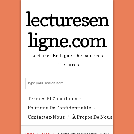
lecturesen
ligne.com
Lectures En Ligne – Ressources
littéraires
S
e
a
Termes Et Conditions
r
c
Politique De Confidentialité
h
Contactez-Nous
À Propos De Nous
Home
Essai
Comice agricole Madame Bovary