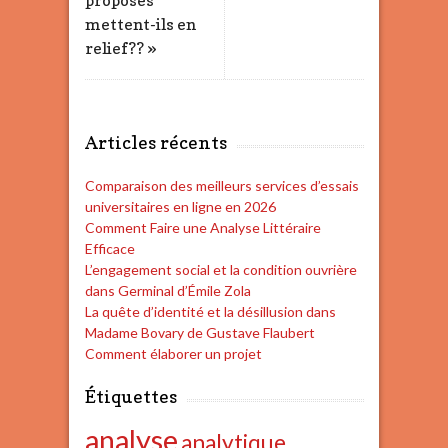
proposés
mettent-ils en
relief?? »
Articles récents
Comparaison des meilleurs services d’essais
universitaires en ligne en 2026
Comment Faire une Analyse Littéraire
Efficace
L’engagement social et la condition ouvrière
dans Germinal d’Émile Zola
La quête d’identité et la désillusion dans
Madame Bovary de Gustave Flaubert
Comment élaborer un projet
Étiquettes
analyse
analytique