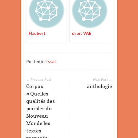
Flaubert
droit VAE
Posted in
Essai
.
← Previous Post
Next Post →
Corpus
anthologie
« Quelles
qualités des
peuples du
Nouveau
Monde les
textes