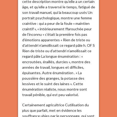
cette description montre qu’elle a un certain
âge, et qu’elle a traversé le temps, fatigué de
son travail manuel, qui la beaucoup usés Un
portrait psychologique, montre une femme
craintive : qui a peur de la foule « maintien
craintif », « intérieurement ffarouchée peur
de l’inconnu « c’était la première fois pas
d’émotions apparentes « Rien de triste ou
d’attendri n’amollissait ce regard pâle h. OF S
Rien de triste ou d’attendri n’amollissait ce
regard pâle La longue énumération : «
encroutées, éraillés, durcies », montre des
années de travail, longues et difficiles,
épuisantes. Autre énumération . « La
poussière des granges, la potasse des
lessives et le suint des laines ». Cette
énumération réaliste, nous montre sont
travail pénible, qui est peu valorisé.
Certainement agricultrice Cutilisation du
plus que parfait, met en évidence les
souffrance ubies par le personnage, qui sont