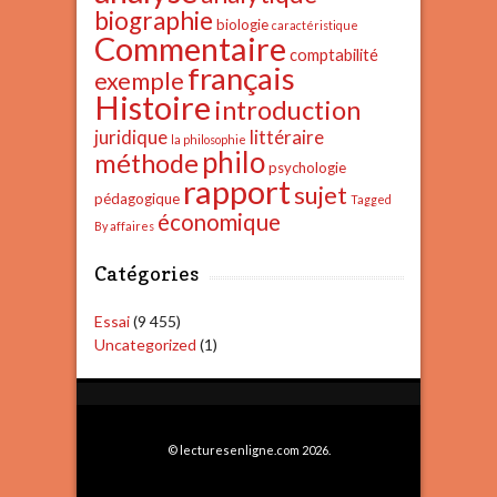
biographie
biologie
caractéristique
Commentaire
comptabilité
français
exemple
Histoire
introduction
juridique
littéraire
la philosophie
philo
méthode
psychologie
rapport
sujet
pédagogique
Tagged
économique
By affaires
Catégories
Essai
(9 455)
Uncategorized
(1)
© lecturesenligne.com 2026.