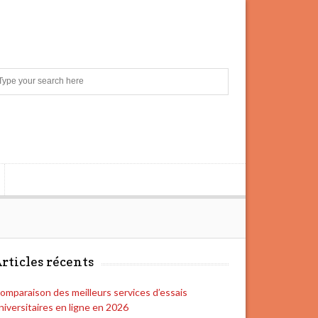
S
e
a
r
c
h
rticles récents
omparaison des meilleurs services d’essais
niversitaires en ligne en 2026