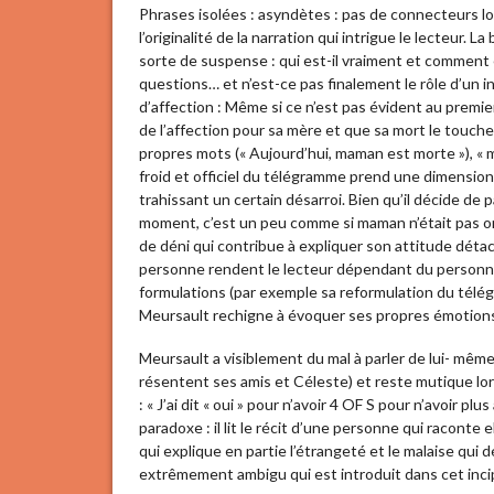
Phrases isolées : asyndètes : pas de connecteurs logi
l’originalité de la narration qui intrigue le lecteur
sorte de suspense : qui est-il vraiment et comment
questions… et n’est-ce pas finalement le rôle d’un 
d’affection : Même si ce n’est pas évident au premi
de l’affection pour sa mère et que sa mort le touche
propres mots (« Aujourd’hui, maman est morte »), « 
froid et officiel du télégramme prend une dimensio
trahissant un certain désarroi. Bien qu’il décide de p
moment, c’est un peu comme si maman n’était pas ort
de déni qui contribue à expliquer son attitude détach
personne rendent le lecteur dépendant du personna
formulations (par exemple sa reformulation du télégra
Meursault rechigne à évoquer ses propres émotion
Meursault a visiblement du mal à parler de lui- même
résentent ses amis et Céleste) et reste mutique lo
: « J’ai dit « oui » pour n’avoir 4 OF S pour n’avoir pl
paradoxe : il lit le récit d’une personne qui raconte
qui explique en partie l’étrangeté et le malaise q
extrêmement ambigu qui est introduit dans cet incip