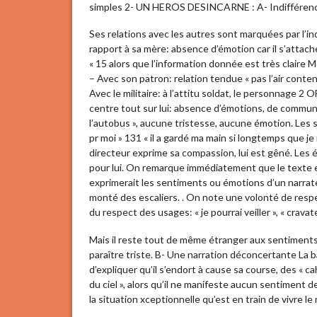
simples 2- UN HEROS DESINCARNE : A- Indifférence
Ses relations avec les autres sont marquées par l’i
rapport à sa mère: absence d’émotion car il s’attache
« 15 alors que l’information donnée est très claire 
– Avec son patron: relation tendue « pas l’air conten
Avec le militaire: à l’attitu soldat, le personnage 2 
centre tout sur lui: absence d’émotions, de communic
l’autobus », aucune tristesse, aucune émotion. Les 
pr moi » 131 « il a gardé ma main si longtemps que je 
directeur exprime sa compassion, lui est gêné. Les
pour lui. On remarque immédiatement que le texte e
exprimerait les sentiments ou émotions d’un narrateur
monté des escaliers. . On note une volonté de respect
du respect des usages: « je pourrai veiller », « cravate
Mais il reste tout de même étranger aux sentiments
paraître triste. B- Une narration déconcertante La b
d’expliquer qu’il s’endort à cause sa course, des « c
du ciel », alors qu’il ne manifeste aucun sentiment
la situation xceptionnelle qu’est en train de vivre le 