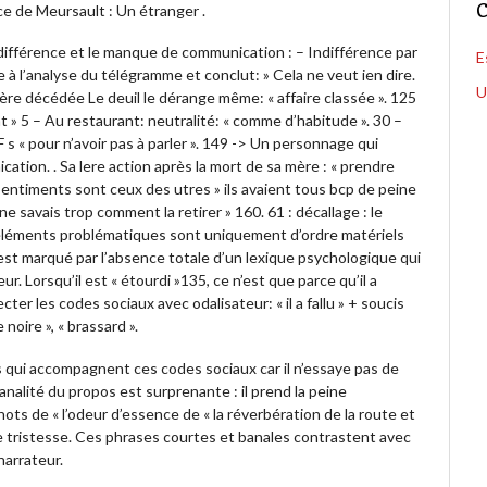
C
 de Meursault : Un étranger .
ndifférence et le manque de communication : – Indifférence par
E
 à l’analyse du télégramme et conclut: » Cela ne veut ien dire.
U
Mère décédée Le deuil le dérange même: « affaire classée ». 125
t » 5 – Au restaurant: neutralité: « comme d’habitude ». 30 –
OF s « pour n’avoir pas à parler ». 149 -> Un personnage qui
ation. . Sa lere action après la mort de sa mère : « prendre
sentiments sont ceux des utres » ils avaient tous bcp de peine
ne savais trop comment la retirer » 160. 61 : décallage : le
 éléments problématiques sont uniquement d’ordre matériels
st marqué par l’absence totale d’un lexique psychologique qui
. Lorsqu’il est « étourdi »135, ce n’est que parce qu’il a
er les codes sociaux avec odalisateur: « il a fallu » + soucis
 noire », « brassard ».
 qui accompagnent ces codes sociaux car il n’essaye pas de
analité du propos est surprenante : il prend la peine
ahots de « l’odeur d’essence de « la réverbération de la route et
 de tristesse. Ces phrases courtes et banales contrastent avec
narrateur.