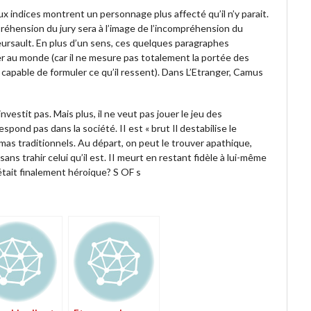
x indices montrent un personnage plus affecté qu’il n’y parait.
réhension du jury sera à l’image de l’incompréhension du
 Meursault. En plus d’un sens, ces quelques paragraphes
ger au monde (car il ne mesure pas totalement la portée des
 capable de formuler ce qu’il ressent). Dans L’Etranger, Camus
vestit pas. Mais plus, il ne veut pas jouer le jeu des
espond pas dans la société. II est « brut Il destabilise le
chémas traditionnels. Au départ, on peut le trouver apathique,
sans trahir celui qu’il est. II meurt en restant fidèle à lui-même
était finalement héroique? S OF s