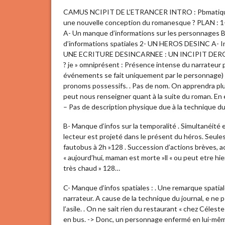
CAMUS NCIPIT DE L’ETRANCER INTRO : Pbmatique : E
une nouvelle conception du romanesque ? PLAN
A- Un manque d’informations sur les personnages B
d’informations spatiales 2- UN HEROS DESINC A- In
UNE ECRITURE DESINCARNEE : UN INCIPIT DEROUTA
? je » omniprésent : Présence intense du narrateur p
événements se fait uniquement par le personnage) On
pronoms possessifs. . Pas de nom. On apprendra pl
peut nous renseigner quant à la suite du roman. En eff
– Pas de description physique due à la technique du
B- Manque d’infos sur la temporalité . Simultanéité
lecteur est projeté dans le présent du héros. Seules i
fautobus à 2h »128 . Succession d’actions brèves, a
« aujourd’hui, maman est morte »ll « ou peut etre hier, j
très chaud » 128…
C- Manque d’infos spatiales : . Une remarque spatial
narrateur. A cause de la technique du journal, e ne
l’asile. . On ne sait rien du restaurant « chez Céle
en bus. -> Donc, un personnage enfermé en lui-même