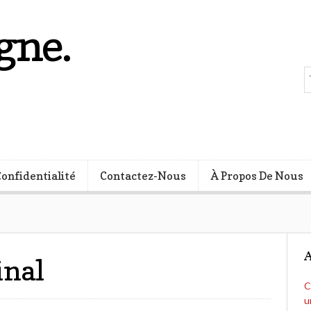
gne.
s
Confidentialité
Contactez-Nous
À Propos De Nous
A
inal
C
u