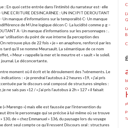
C
n quoi cette entrée dans l’intimité du narrateur est- elle
 : 1- UNE ECRITURE DESINCARNEE : UN INCIPIT DEROUTANT
L
- Un manque d’informations sur la temporalité C- Un manque
G
différence de M Une logique décon C- La lucidité comme p g –
L
NT A- Un manque d’informations sur les personnages : .
B
ar ‘utilisation du point de vue interne (la perception des
 retrouve plus de 22 fois « je » en anaphore, renforcé par les
C
us tard qu’il se nomme Meursault. La sémantique de ce nom
et, « Meur » rappelle la mer et le meurtre et « sault » le soleil.
É
 journal. Le déconcertante.
 entre moment où il écrit et le déroulement des ?vénements. Le
ndications : « je prendrai l’autobus à 2 heures »19, « j’ai pris
b
ccentuée par le discours oral composé de structures simples :
c
e ne sais pas »12 / « j’ai pris l’autobus à 2h » 127 « il faisait
p
e (« Marengo ») mais elle est faussée par l’intervention du
p
 peut être le personnage qui se précise à lui-même où se trouve
ste » 130, de « chez Emmanuel » 136, du paysage lors du voyage
T
 dont seul compte ce qu’il ressent Discours oral : structures