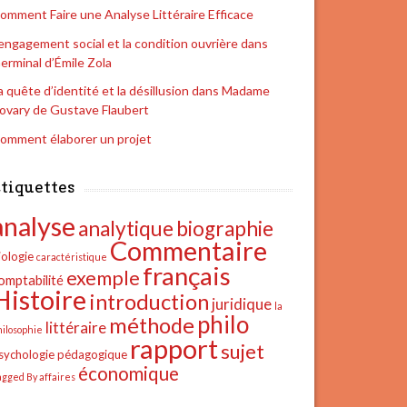
omment Faire une Analyse Littéraire Efficace
’engagement social et la condition ouvrière dans
erminal d’Émile Zola
a quête d’identité et la désillusion dans Madame
ovary de Gustave Flaubert
omment élaborer un projet
tiquettes
analyse
analytique
biographie
Commentaire
iologie
caractéristique
français
exemple
omptabilité
Histoire
introduction
juridique
la
philo
méthode
littéraire
hilosophie
rapport
sujet
sychologie
pédagogique
économique
agged By affaires