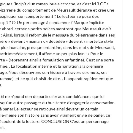
ques. ‘incipit d’un roman loue a ccroche, et c’est ici 3 OF s
. La bizarrerie du comportement de Meursault dérange et crée une
 expliquer son comportement ? Le lecteur se pose des
incipit ? C- Un personnage à condamner ? Marque implicite
er abord, certains petits ndices montrent que Meursault avait
 : Ainsi, lorsqu’il reformule le message du télégramme dans ses
mère » devient « maman », « décédée » devient « morte Le style
n plus humaine, presque enfantine, dans les mots de Meursault,
artir immédiatement, il affirme un peu plus loin : « Pour le
e » (reprenant ainsi la formulation enfantine). Cest une sorte
ée. . La focalisation interne et la narration à la première
ge. Nous découvrons son histoire à travers ses mots, ses
mme), et ce qu’il choisit de dire. . II apparait rapidement que
s.
 (il ne répond rien de particulier aux condoléances que lul
rsqu’un autre passager du bus tente d’engager la conversation
us à parler Le lecteur se retrouve ainsi devant un certain
 elle-même son histoire sans avoir vraiment envie de parler, ce
ui découlent de la lecture. CONCLUSION C’est un personnage
it.