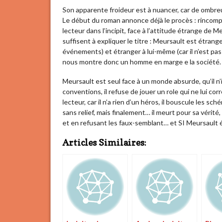
Son apparente froideur est à nuancer, car de ombreu
Le début du roman annonce déjà le procès : rincomp
lecteur dans l’incipit, face à l’attitude étrange de
suffisent à expliquer le titre : Meursault est étran
événements) et étranger à lui-même (car il n’est pas
nous montre donc un homme en marge e la société.
Meursault est seul face à un monde absurde, qu’il n’in
conventions, il refuse de jouer un role qui ne lui corr
lecteur, car il n’a rien d’un héros, il bouscule les s
sans relief, mais finalement… il meurt pour sa vérité, 
et en refusant les faux-semblant… et SI Meursault 
Articles Similaires: