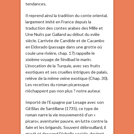
tendances.
Il reprend ainsi la tradition du conte oriental,
largement imité en France depuis la
traduction des contes arabes des Mille et
Une Nuits par Galland au début du xviiie
siècle. L’arrivée de Candide et de Cacambo
en Eldorado (passage dans une grotte où
coule une rivière, chap. 17) rappelle le
sixième voyage de Sindbad le marin.
L’évocation de la Turquie, avec ses fruits
exotiques et ses cruelles intrigues de palais,
relève de la même veine exotique (Chap. 30).
Les recettes du roman picaresque
n’échappent pas non plus ? notre auteur.
Importé de l’Espagne par Lesage avec son
Gil Blas de Santillane (1735), ce type de
roman narre la vie mouvementé d’un «
picaro», aventurier pauvre, en lutte contre la
faim et les brigands. Souvent débrouillard, il
gravit et descend l’échelle sociale, devient