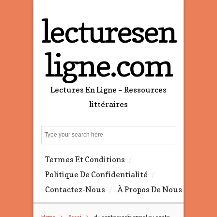
lecturesen
ligne.com
Lectures En Ligne – Ressources
littéraires
S
e
a
Termes Et Conditions
r
c
Politique De Confidentialité
h
Contactez-Nous
À Propos De Nous
Home
Essai
du conte traditionnel au conte