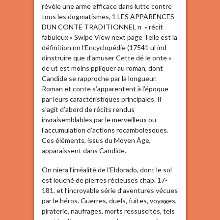
révèle une arme efficace dans lutte contre
tous les dogmatismes, 1 LES APPARENCES
DUN CONTE TRADITIONNEL n » récit
fabuleux » Swipe View next page Telle est la
définition nn l’Encyclopédie (17541 ul ind
dinstruire que d’amuser Cette dé le onte »
de ut est moins ppliquer au roman, dont
Candide se rapproche par la longueur.
Roman et conte s’apparentent à l’époque
par leurs caractéristiques principales. Il
s’agit d’abord de récits rendus
invraisemblables par le merveilleux ou
l’accumulation d’actions rocambolesques.
Ces éléments, issus du Moyen Âge,
apparaissent dans Candide.
On niera l’irréalité de l’Eldorado, dont le sol
est louché de pierres récieuses chap. 17-
181, et l’incroyable série d’aventures vécues
par le héros. Guerres, duels, fuites, voyages,
piraterie, naufrages, morts ressuscités, tels