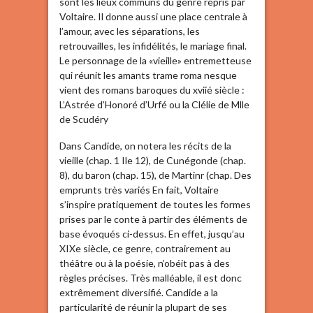
sont les lieux communs du genre repris par
Voltaire. Il donne aussi une place centrale à
l’amour, avec les séparations, les
retrouvailles, les infidélités, le mariage final.
Le personnage de la «vieille» entremetteuse
qui réunit les amants trame roma nesque
vient des romans baroques du xviié siècle :
L’Astrée d’Honoré d’Urfé ou la Clélie de Mlle
de Scudéry
Dans Candide, on notera les récits de la
vieille (chap. 1 Ile 12), de Cunégonde (chap.
8), du baron (chap. 15), de Martinr (chap. Des
emprunts très variés En fait, Voltaire
s’inspire pratiquement de toutes les formes
prises par le conte à partir des éléments de
base évoqués ci-dessus. En effet, jusqu’au
XIXe siècle, ce genre, contrairement au
théâtre ou à la poésie, n’obéit pas à des
règles précises. Très malléable, il est donc
extrêmement diversifié. Candide a la
particularité de réunir la plupart de ses