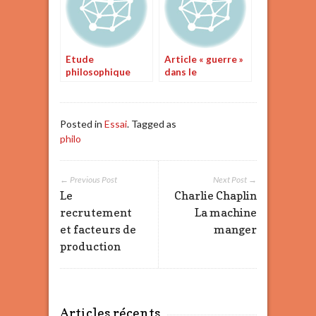
Etude
Article « guerre »
philosophique
dans le
dictionnaire
philosophique de
Voltaire
Posted in
Essai
. Tagged as
philo
← Previous Post
Next Post →
Le
Charlie Chaplin
recrutement
La machine
et facteurs de
manger
production
Articles récents