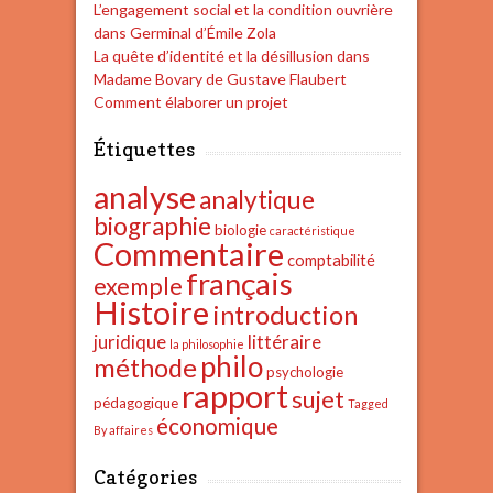
L’engagement social et la condition ouvrière
dans Germinal d’Émile Zola
La quête d’identité et la désillusion dans
Madame Bovary de Gustave Flaubert
Comment élaborer un projet
Étiquettes
analyse
analytique
biographie
biologie
caractéristique
Commentaire
comptabilité
français
exemple
Histoire
introduction
juridique
littéraire
la philosophie
philo
méthode
psychologie
rapport
sujet
pédagogique
Tagged
économique
By affaires
Catégories