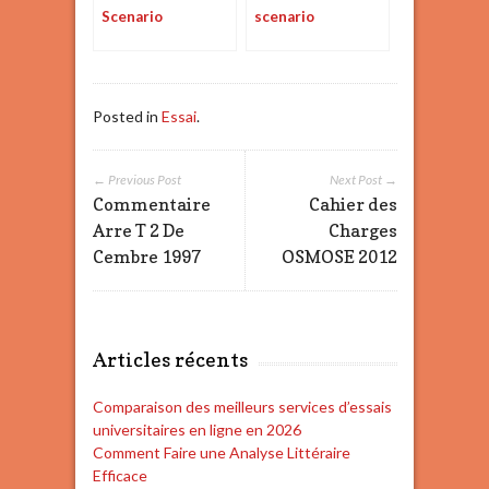
Scenario
scenario
Posted in
Essai
.
← Previous Post
Next Post →
Commentaire
Cahier des
Arre T 2 De
Charges
Cembre 1997
OSMOSE 2012
Articles récents
Comparaison des meilleurs services d’essais
universitaires en ligne en 2026
Comment Faire une Analyse Littéraire
Efficace