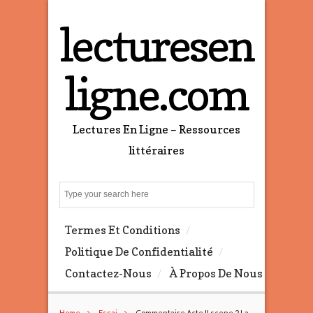
lecturesen
ligne.com
Lectures En Ligne – Ressources
littéraires
S
e
a
Termes Et Conditions
r
c
Politique De Confidentialité
h
Contactez-Nous
À Propos De Nous
Home
Essai
Commentaire Acte II scene 2 La