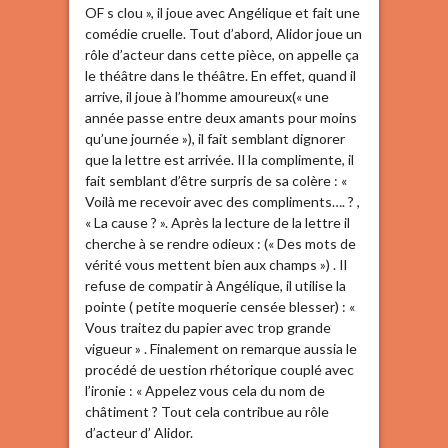
OF s clou », il joue avec Angélique et fait une
comédie cruelle. Tout d’abord, Alidor joue un
rôle d’acteur dans cette pièce, on appelle ça
le théâtre dans le théâtre. En effet, quand il
arrive, il joue à l’homme amoureux(« une
année passe entre deux amants pour moins
qu’une journée »), il fait semblant dignorer
que la lettre est arrivée. Il la complimente, il
fait semblant d’être surpris de sa colère : «
Voilà me recevoir avec des compliments…. ? ,
« La cause ? ». Après la lecture de la lettre il
cherche à se rendre odieux : (« Des mots de
vérité vous mettent bien aux champs ») . Il
refuse de compatir à Angélique, il utilise la
pointe ( petite moquerie censée blesser) : «
Vous traitez du papier avec trop grande
vigueur » . Finalement on remarque aussia le
procédé de uestion rhétorique couplé avec
l’ironie : « Appelez vous cela du nom de
châtiment ? Tout cela contribue au rôle
d’acteur d’ Alidor.