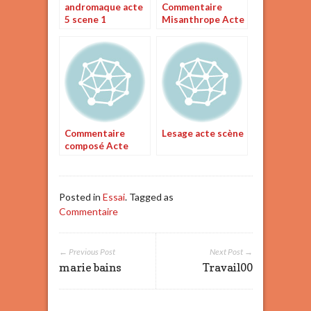
andromaque acte
Commentaire
5 scene 1
Misanthrope Acte
commentaire
I Scène 1: La
confrontation des
deux amis
Commentaire
Lesage acte scène
composé Acte
Posted in
Essai
. Tagged as
Commentaire
← Previous Post
Next Post →
marie bains
Travail00