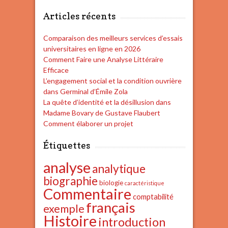
Articles récents
Comparaison des meilleurs services d’essais
universitaires en ligne en 2026
Comment Faire une Analyse Littéraire
Efficace
L’engagement social et la condition ouvrière
dans Germinal d’Émile Zola
La quête d’identité et la désillusion dans
Madame Bovary de Gustave Flaubert
Comment élaborer un projet
Étiquettes
analyse
analytique
biographie
biologie
caractéristique
Commentaire
comptabilité
français
exemple
Histoire
introduction