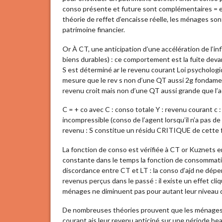
conso présente et future sont complémentaires = effe
théorie de reffet d’encaisse réelle, les ménages sont
patrimoine financier.
Or À CT, une anticipation d’une accélération de l’in
biens durables) : ce comportement est la fuite deva
S est déterminé ar le revenu courant Loi psychologi
mesure que le rev s non d’une QT aussi 2g fondamen
revenu croit mais non d’une QT aussi grande que l’
C = + co avec C : conso totale Y : revenu courant c
incompressible (conso de l’agent lorsqu’il n’a pas d
revenu : S constitue un résidu CRITIQUE de cette 
La fonction de conso est vérifiée à CT or Kuznet
constante dans le temps la fonction de consommati
discordance entre CT et LT : la conso d’ajd ne dé
revenus perçus dans le passé : il existe un effet c
ménages ne diminuent pas pour autant leur niveau 
De nombreuses théories prouvent que les ménages 
courant ais leur revenu anticipé sur une période be