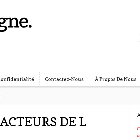
gne.
s
Confidentialité
Contactez-Nous
À Propos De Nous
E
A
 ACTEURS DE L
C
u