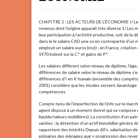
CHAPITRE 1 : LES ACTEURS DE L’ÉCONOMIE I/ Les 
revenus dont l’origine apparaît très diverse 1/ Les
leur participation à l’activité productive, soit de la
dans le le salaire CAD une so en contrepartie d’un mi
employé un salaire euros brut) ; en France, créatio
1970 indexé sur la C* et gains de P*.
Les salaires diffèrent selon niveau de diplôme, l’âge,
différences de salaire selon le niveau de diplôme s
différences d’I en K humain (ensemble des compéten
2001) considère que les études servent davantage à 
compétences.
Compte tenu de l’imperfection de l’info sur le marché 
agent dispose à un moment donné qui se compose d’ac
liquide/valeurs mobilières). La constitution d’un p
variées : la détention d’un actif immobilier génère 
rapportent des intérêts Depuis 60’s, salarisation de
primaires des ménages aug + progression des revenu