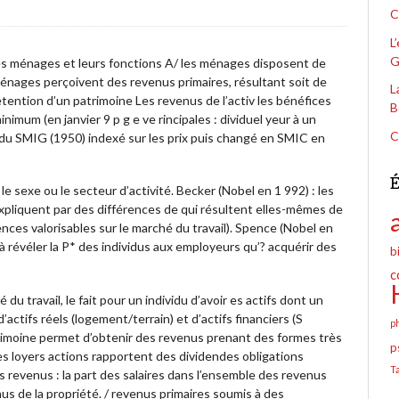
C
L
G
ménages et leurs fonctions A/ les ménages disposent de
 ménages perçoivent des revenus primaires, résultant soit de
L
 détention d’un patrimoine Les revenus de l’activ les bénéfices
B
nimum (en janvier 9 p g e ve rincipales : dividuel yeur à un
C
n du SMIG (1950) indexé sur les prix puis changé en SMIC en
É
 le sexe ou le secteur d’activité. Becker (Nobel en 1 992) : les
’expliquent par des différences de qui résultent elles-mêmes de
ces valorisables sur le marché du travail). Spence (Nobel en
révéler la P* des individus aux employeurs qu’? acquérir des
b
c
du travail, le fait pour un individu d’avoir es actifs dont un
tifs réels (logement/terrain) et d’actifs financiers (S
p
atrimoine permet d’obtenir des revenus prenant des formes très
p
des loyers actions rapportent des dividendes obligations
T
s revenus : la part des salaires dans l’ensemble des revenus
s de la propriété. / revenus primaires soumis à des