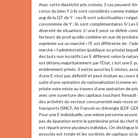
Avec cette élasticité prix croisée, 3 cas peuvent être
conso du bien Y û ils sont considérés comme indépend
aug de la QT de Y : ces B sont substituables i négat
consommée de Y : ils sont complémentaires Il/ Les E
diversité de situations 1/ une E peut se définir com
facteurs de prod qu’elle combine en vue de produire u
exprimée sur un marché » l’E est différente de : l’ad
marché » l’administration (publique ou privée) laque
des buts non lucratifs Les E diffèrent selon la natu
est détenu majoritairement par l’État, c’est une E p
entièrement privés. Il existe aussi les E mixtes, ass
d’une E n’est pas définitif et peut évoluer au cours
suite d’une opération de nationalisation (comme e
privée voire mixte au travers d’une opération de pr
avec une ouverture des capitaux touchant Renault ou
des activités du secteur concurrentiel mais reste en
transports (SNCF, Air France) ou d’énergie (EDF-GDF
Pour une E individuelle, une même personne assure la 
pas de éparation entre le patrimoine privé du chef d
est réparti entre plusieurs individus. On distingue 
associés est totale et les sociétés de capitaux où la