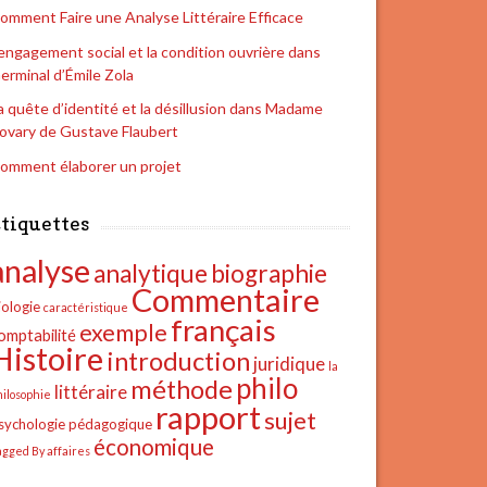
omment Faire une Analyse Littéraire Efficace
’engagement social et la condition ouvrière dans
erminal d’Émile Zola
a quête d’identité et la désillusion dans Madame
ovary de Gustave Flaubert
omment élaborer un projet
tiquettes
analyse
analytique
biographie
Commentaire
iologie
caractéristique
français
exemple
omptabilité
Histoire
introduction
juridique
la
philo
méthode
littéraire
hilosophie
rapport
sujet
sychologie
pédagogique
économique
agged By affaires