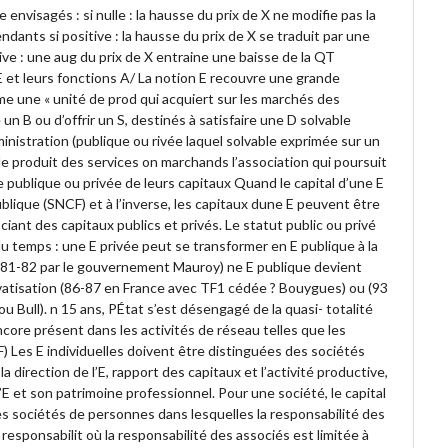
 envisagés : si nulle : la hausse du prix de X ne modifie pas la
ants si positive : la hausse du prix de X se traduit par une
ive : une aug du prix de X entraine une baisse de la QT
 et leurs fonctions A/ La notion E recouvre une grande
me une « unité de prod qui acquiert sur les marchés des
n B ou d’offrir un S, destinés à satisfaire une D solvable
ministration (publique ou rivée laquel solvable exprimée sur un
lle produit des services on marchands l’association qui poursuit
re publique ou privée de leurs capitaux Quand le capital d’une E
ublique (SNCF) et à l’inverse, les capitaux dune E peuvent être
ociant des capitaux publics et privés. Le statut public ou privé
 du temps : une E privée peut se transformer en E publique à la
n 81-82 par le gouvernement Mauroy) ne E publique devient
ivatisation (86-87 en France avec TF1 cédée ? Bouygues) ou (93
 Bull). n 15 ans, PÉtat s’est désengagé de la quasi- totalité
core présent dans les activités de réseau telles que les
) Les E individuelles doivent être distinguées des sociétés
direction de l’E, rapport des capitaux et l’activité productive,
’E et son patrimoine professionnel. Pour une société, le capital
les sociétés de personnes dans lesquelles la responsabilité des
 responsabilit où la responsabilité des associés est limitée à