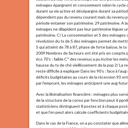
ménages épargnent et consomment selon le cycle de
durant sa vie active et désépargne durant sa périod
dépendent pas du revenu courant mais du revenu p
période entamer son patrimoine. 29 patrimoine. A la 
ménages ne dilapident pas leur patrimoine léguer un
patrimoine. C/ La consommation et S des ménages o
révolution du tx de S des ménages permet de mettre
S qui atteint de 78 à 87, phase de forte baisse, le t
2009 Nombres de facteurs ont été pris en compte po
éco 70’s : faible C* des revenus a pu inciter les mé
hausse du tx de chô vieillissement de la pop 2/ La 
reste difficile à expliquer Dans les 90’s : face à l’
déficits budgétaires au cours de la récession 93 on
par l’emprunt, les ménages anticipent une aug futu
Avec la libéralisation financière : ménages plus sen
de la structure de la conso par fonction peut ê pp
statisticiens distinguent 8 postes et à chaque po
et que l’on peut alors calcule coefficients budgétair
Dans le cas de la France, on a pu constater que al