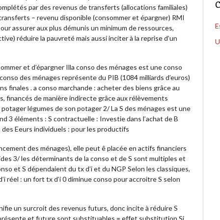
C
mplétés par des revenus de transferts (allocations familiales)
transferts – revenu disponible (consommer et épargner) RMI
E
pour assurer aux plus démunis un minimum de ressources,
ive) réduire la pauvreté mais aussi inciter à la reprise d’un
U
nsommer et d’épargner Illa conso des ménages est une conso
la conso des ménages représente du PIB (1084 milliards d’euros)
ns finales . a conso marchande : acheter des biens grâce au
, financés de manière indirecte grâce aux rélèvements
n potager légumes de son potager 2/ La S des ménages est une
d 3 éléments : S contractuelle : Investie dans l’achat de B
es Eeurs individuels : pour les productifs
ancement des ménages), elle peut ê placée en actifs financiers
des 3/ les déterminants de la conso et de S sont multiples et
so et S dépendaient du tx d’i et du NGP Selon les classiques,
i réel : un fort tx d’i 0 diminue conso pour accroitre S selon
ignifie un surcroit des revenus futurs, donc incite à réduire S
présente et future sont substituables = effet substitution Si