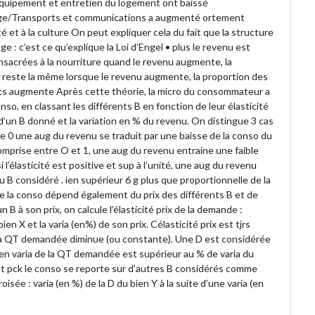
quipement et entretien du logement ont baissé
age/Transports et communications a augmenté ortement
é et à la culture On peut expliquer cela du fait que la structure
: c’est ce qu’explique la Loi d’Engel • plus le revenu est
onsacrées à la nourriture quand le revenu augmente, la
reste la même lorsque le revenu augmente, la proportion des
orts augmente Après cette théorie, la micro du consommateur a
nso, en classant les différents B en fonction de leur élasticité
 d’un B donné et la variation en % du revenu. On distingue 3 cas
tive 0 une aug du revenu se traduit par une baisse de la conso du
t comprise entre O et 1, une aug du revenu entraine une faible
 l’élasticité est positive et sup à l’unité, une aug du revenu
u B considéré . ien supérieur 6 g plus que proportionnelle de la
de la conso dépend également du prix des différents B et de
n B à son prix, on calcule l’élasticité prix de la demande :
n X et la varia (en%) de son prix. Célasticité prix est tjrs
g, la QT demandée diminue (ou constante). Une D est considérée
 en varia de la QT demandée est supérieur au % de varia du
’est pck le conso se reporte sur d’autres B considérés comme
oisée : varia (en %) de la D du bien Y à la suite d’une varia (en