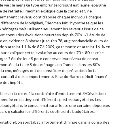
 vie : le ménage type emprunte lorsqu’il est jeune, épargne
e de retraite. Friedman explique que la conso et S ne
ermanent : revenu dont dispose chaque individu à chaque
différence de Modigliani, Friedman fait l’hypothèse que les
 héritage) mais utilisent seulement les revenus issus de ce
nt connu des évolutions heurtées depuis 70’s 1/ L’étude de
 en évidence 3 phases jusqu’en 78, aug tendancielle du tx de
x de s atteint 1 1 % de 87 à 2009, ça remonte et atteint 16. % en
ur expliquer cette evolution au cours des 70’s-80’s : crise
nages ? éduire leur S pour conserver leur niveau de conso
remontée du tx de S des ménages en Frances dans les 80’s
aug du cho, ménages ont du constituer de précaution forts
t conduit à des comportements Ricardo-Barro : déficit financé
re des impôts.
sibles au tx d » et à la contrainte d’endettement 3/Cévolution
réhendée en distinguant différents postes budgétaires Les
ste budgétaire, le consommateur affecte une certaine dépenses
es. s g calculer les différents coefficients budgétaires.
imentation/boisson/tabac a fortement diminué dans la conso des