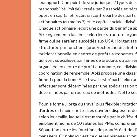
leur apport D’un point de vue juridique, 2 types de 
responsabilité limitée) : créée par 2 associés et néce
pport en capital et reçoit en contrepartie des part
actionnaires (au moins 7) et le capital sociale, div
Chaque actionnaire reçoit une partie du bénéfice ap
être également classées selon leur structure organi
firme qui se seraient succédés aux USA : l’organisatio
structurée par fonctions (prod/rechercher/marketing
multidivisionnelle en centre de profits autonomes, 
qul sont spécialisés par lignes de produits ou par r
organisée en centre de profit autonome, ces divisio
coordination de rensemble. Aoki propose une classifi
firme J : pour la firme A, le travail est réparti selon u
effectuer sont déterminées par une spécialisation trè
déterminées par un bureau de méthodes. Nette sépa
Pour la forme J, orga du travail plus flexible : rota
d’ordres est moins nette. Les ouvriers disposent de
selon leur taille, laquelle est mesurée par le chiffre 
emploient moins de 10 salariés les PME, comprenant 1
Séparation entre les fonctions de propriété et de dir
managers. Or pblm ici : est ce que les managers vont 