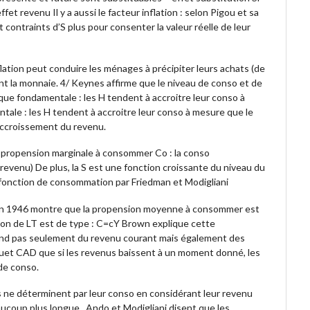
t revenu Il y a aussi le facteur inflation : selon Pigou et sa
 contraints d’S plus pour consenter la valeur réelle de leur
flation peut conduire les ménages à précipiter leurs achats (de
nt la monnaie. 4/ Keynes affirme que le niveau de conso et de
que fondamentale : les H tendent à accroitre leur conso à
tale : les H tendent à accroitre leur conso à mesure que le
accroissement du revenu.
 : propension marginale à consommer Co : la conso
e revenu) De plus, la S est une fonction croissante du niveau du
fonction de consommation par Friedman et Modigliani
s en 1946 montre que la propension moyenne à consommer est
on de LT est de type : C=cY Brown explique cette
pend pas seulement du revenu courant mais également des
liquet CAD que si les revenus baissent à un moment donné, les
de conso.
ne déterminent par leur conso en considérant leur revenu
aucoup plus longue . Ando et Modigliani disent que les