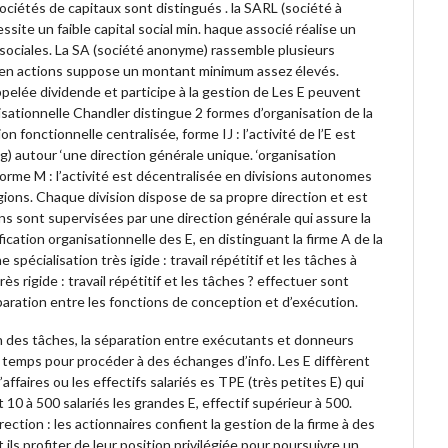
sociétés de capitaux sont distingués . la SARL (société à
ssite un faible capital social min. haque associé réalise un
s sociales. La SA (société anonyme) rassemble plusieurs
isé en actions suppose un montant minimum assez élevés.
pelée dividende et participe à la gestion de Les E peuvent
sationnelle Chandler distingue 2 formes d’organisation de la
n fonctionnelle centralisée, forme IJ : l’activité de l’E est
) autour ‘une direction générale unique. ‘organisation
forme M : l’activité est décentralisée en divisions autonomes
égions. Chaque division dispose de sa propre direction et est
ns sont supervisées par une direction générale qui assure la
cation organisationnelle des E, en distinguant la firme A de la
ne spécialisation très igide : travail répétitif et les tâches à
s rigide : travail répétitif et les tâches ? effectuer sont
ration entre les fonctions de conception et d’exécution.
tion des tâches, la séparation entre exécutants et donneurs
 temps pour procéder à des échanges d’info. Les E diffèrent
d’affaires ou les effectifs salariés es TPE (très petites E) qui
0 à 500 salariés les grandes E, effectif supérieur à 500.
ection : les actionnaires confient la gestion de la firme à des
ils profiter de leur position privilégiée pour poursuivre un