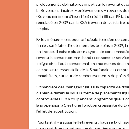
prélèvements obligatoires impôt sur le revenu) et co
LI Revenus primaires – prélèvements + revenus de 
(Revenu minimum d’insertion) créé 1988 par PÉtat 
remplacé en 2009 par la RSA (revenu de solidarité act
emploi.
B/ les ménages ont pour principale fonction de co
finale : satisfaire directement les besoins n 2009, 
en France. Il existe plusieurs types de consommatio
revenu la conso non-marchand : consommer services
obligatoires l’autoconsommation : ma eumes de so
composante essentielle de la S nationale et compren
Immobiliers, surtout de remboursements de prêts S d
S financière des ménages : (aussi la capacité de fin
ou bien ê détenue sous la forme de placements liqui
controversés On a cru pendant longtemps que la con
la propension à S est une fonction croissante du tx d’
l’effet de substitution.
Pourtant, il y a aussi l’effet revenu : hausse tx d’i s
pour onstituer un patrimoine donné. Ainsi si conso 