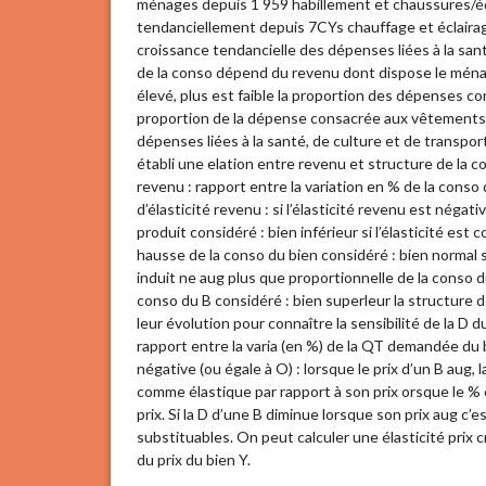
ménages depuis 1 959 habillement et chaussures/é
tendanciellement depuis 7CYs chauffage et éclair
croissance tendancielle des dépenses liées à la sant
de la conso dépend du revenu dont dispose le ménage 
élevé, plus est faible la proportion des dépenses c
proportion de la dépense consacrée aux vêtements 
dépenses liées à la santé, de culture et de transp
établi une elation entre revenu et structure de la co
revenu : rapport entre la variation en % de la conso
d’élasticité revenu : si l’élasticité revenu est néga
produit considéré : bien inférieur si l’élasticité es
hausse de la conso du bien considéré : bien normal si
induit ne aug plus que proportionnelle de la conso d
conso du B considéré : bien superleur la structure 
leur évolution pour connaître la sensibilité de la D du
rapport entre la varia (en %) de la QT demandée du bie
négative (ou égale à O) : lorsque le prix d’un B au
comme élastique par rapport à son prix orsque le %
prix. Si la D d’une B diminue lorsque son prix aug c
substituables. On peut calculer une élasticité prix cr
du prix du bien Y.