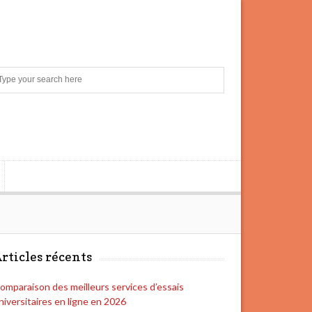
S
e
a
r
c
h
rticles récents
omparaison des meilleurs services d’essais
niversitaires en ligne en 2026