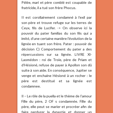
Pélée, mari et père comblé est coupable de
fratricide, il a tué son frère Phocus.
II est corollairement condamné à l’exil par
son père et trouve refuge sur les terres de
Ceyx, fils de Lucifer. -> On observe ici la
pouvoir du pater familias du son fils qui a
imité, d’une certaine manière l’évolution de la
lignée en tuant son frère. Pater : pouvoir de
décision C) Comportement du pater a des
répercussions sur sa lignée. LIVRE Xl-
Laomédon : roi de Troie, père de Priam et
d’Hésioné, refuse de payer à Apollon son dû
suite à son aide. En conséquence, Jupiter se
venge et enchaine Hésioné à un rocher : le
père est destitué et sa lignée est
condamnee.
Il – Le rôle de la puella et le thème de l’amour
Fille du père, 2 OF s condamnée. Fille du
père, elle peut se marier et procréer afin de
faire perdurer la dynastie et donner un