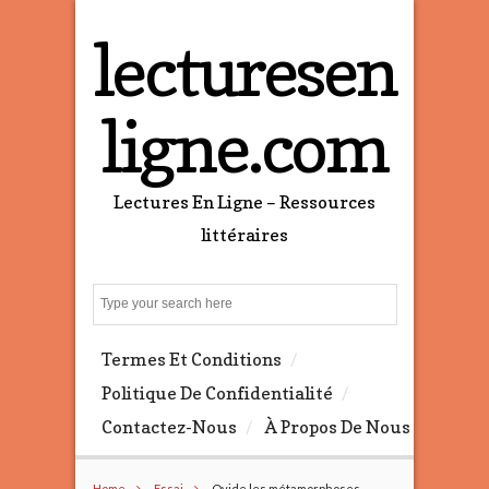
lecturesen
ligne.com
Lectures En Ligne – Ressources
littéraires
S
e
a
Termes Et Conditions
r
c
Politique De Confidentialité
h
Contactez-Nous
À Propos De Nous
Home
Essai
Ovide les métamorphoses