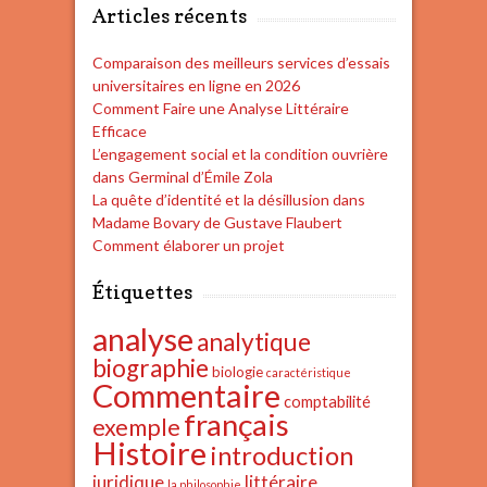
Articles récents
Comparaison des meilleurs services d’essais
universitaires en ligne en 2026
Comment Faire une Analyse Littéraire
Efficace
L’engagement social et la condition ouvrière
dans Germinal d’Émile Zola
La quête d’identité et la désillusion dans
Madame Bovary de Gustave Flaubert
Comment élaborer un projet
Étiquettes
analyse
analytique
biographie
biologie
caractéristique
Commentaire
comptabilité
français
exemple
Histoire
introduction
juridique
littéraire
la philosophie