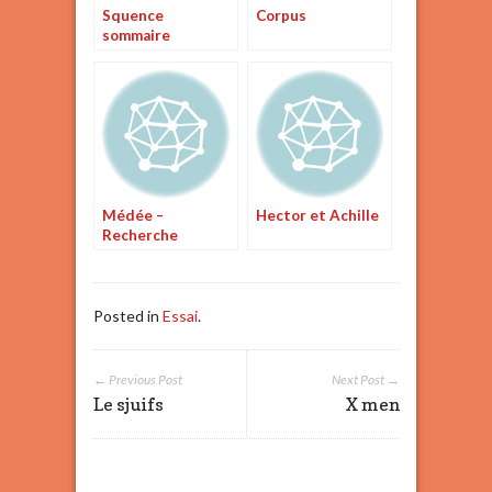
Squence
Corpus
sommaire
mouvements et
metamorphoses
Médée –
Hector et Achille
Recherche
Posted in
Essai
.
← Previous Post
Next Post →
Le sjuifs
X men