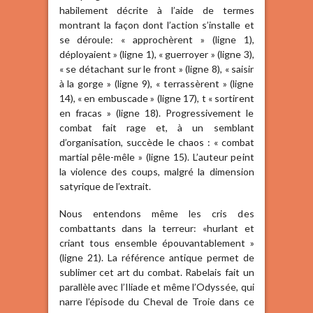
habilement décrite à l’aide de termes
montrant la façon dont l’action s’installe et
se déroule: « approchèrent » (ligne 1),
déployaient » (ligne 1), « guerroyer » (ligne 3),
« se détachant sur le front » (ligne 8), « saisir
à la gorge » (ligne 9), « terrassèrent » (ligne
14), « en embuscade » (ligne 17), t « sortirent
en fracas » (ligne 18). Progressivement le
combat fait rage et, à un semblant
d’organisation, succède le chaos : « combat
martial pêle-mêle » (ligne 15). L’auteur peint
la violence des coups, malgré la dimension
satyrique de l’extrait.
Nous entendons même les cris des
combattants dans la terreur: «hurlant et
criant tous ensemble épouvantablement »
(ligne 21). La référence antique permet de
sublimer cet art du combat. Rabelais fait un
parallèle avec l’Iliade et même l’Odyssée, qui
narre l’épisode du Cheval de Troie dans ce