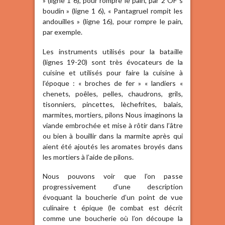
» (ligne 1 6), pour rompre le pain, par 2 OF s
boudin » (ligne 1 6), « Pantagruel rompit les
andouilles » (ligne 16), pour rompre le pain,
par exemple.
Les instruments utilisés pour la bataille
(lignes 19-20) sont très évocateurs de la
cuisine et utilisés pour faire la cuisine à
l’époque : « broches de fer » « landiers «
chenets, poêles, pelles, chaudrons, grils,
tisonniers, pincettes, lèchefrites, balais,
marmites, mortiers, pilons Nous imaginons la
viande embrochée et mise à rôtir dans l’âtre
ou bien à bouillir dans la marmite après qui
aient été ajoutés les aromates broyés dans
les mortiers à l’aide de pilons.
Nous pouvons voir que l’on passe
progressivement d’une description
évoquant la boucherie d’un point de vue
culinaire t épique (le combat est décrit
comme une boucherie où l’on découpe la