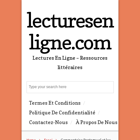
lecturesen
ligne.com
Lectures En Ligne – Ressources
littéraires
S
e
a
Termes Et Conditions
r
c
Politique De Confidentialité
h
Contactez-Nous
À Propos De Nous
Home
Essai
Commentaire Pantagruel et les