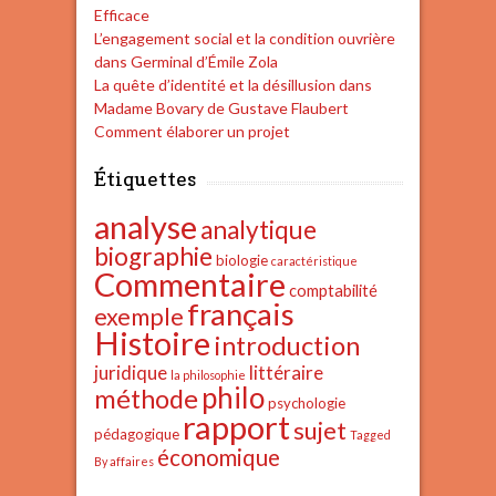
Efficace
L’engagement social et la condition ouvrière
dans Germinal d’Émile Zola
La quête d’identité et la désillusion dans
Madame Bovary de Gustave Flaubert
Comment élaborer un projet
Étiquettes
analyse
analytique
biographie
biologie
caractéristique
Commentaire
comptabilité
français
exemple
Histoire
introduction
juridique
littéraire
la philosophie
philo
méthode
psychologie
rapport
sujet
pédagogique
Tagged
économique
By affaires