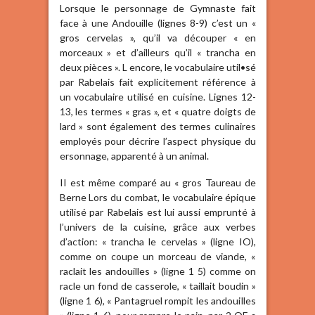
Lorsque le personnage de Gymnaste fait
face à une Andouille (lignes 8-9) c’est un «
gros cervelas », qu’il va découper « en
morceaux » et d’ailleurs qu’il « trancha en
deux pièces ». L encore, le vocabulaire util•sé
par Rabelais fait explicitement référence à
un vocabulaire utilisé en cuisine. Lignes 12-
13, les termes « gras », et « quatre doigts de
lard » sont également des termes culinaires
employés pour décrire l’aspect physique du
ersonnage, apparenté à un animal.
II est même comparé au « gros Taureau de
Berne Lors du combat, le vocabulaire épique
utilisé par Rabelais est lui aussi emprunté à
l’univers de la cuisine, grâce aux verbes
d’action: « trancha le cervelas » (ligne IO),
comme on coupe un morceau de viande, «
raclait les andouilles » (ligne 1 5) comme on
racle un fond de casserole, « taillait boudin »
(ligne 1 6), « Pantagruel rompit les andouilles