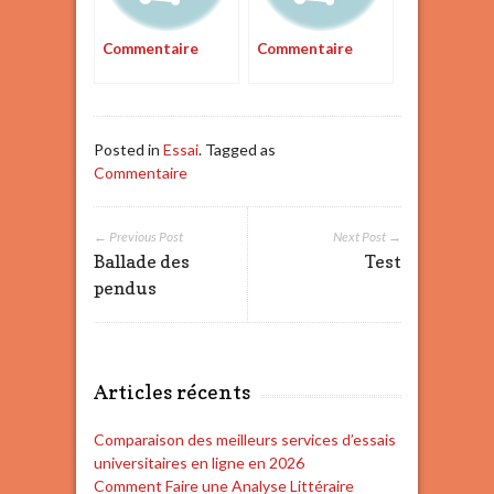
Commentaire
Commentaire
Posted in
Essai
. Tagged as
Commentaire
← Previous Post
Next Post →
Ballade des
Test
pendus
Articles récents
Comparaison des meilleurs services d’essais
universitaires en ligne en 2026
Comment Faire une Analyse Littéraire