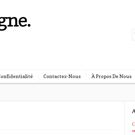
gne.
s
Confidentialité
Contactez-Nous
À Propos De Nous
A
C
u