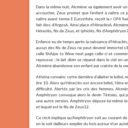
Dans la même nuit, Alcmène va également avoir un 
accoucher, Zeus promet que l’enfant à naître ce jo
naître avant terme E Eurysthée, reçoit la r OF4 S
fait élos d’Argos6. Ainsi place d’Héraclès6. Alcmèn
Héraclès, fils de Zeus, et Iphiclès, fils d’Amphitryon7
Enfance eu de temps après la naissance d’Héraclès, 
aucun des fils de Zeus ne peut devenir immortel s’i
celle ShAipe to Wew next page celle-ci et commence 
repousse ; le lait divin se répand dans le ciel en u
Alcmène abandonne son enfant par crainte de la ve
Athéna convainc cette dernière d’allaiter le bébé, 
ère 10. Alors qu’HéracIès est encore bébé, Héra env
difficulté. Alertés par les cris des femmes, Alc
Amphitryon convoque alors le devin Tirésias, qui 
une autre version, Amphitryon dépose lui-même les
et lequel est le fils de Zeus12.
Ce récit implique qu’Amphitryon soit au courant de
on le voit dailleurs empiler du bois autour d’un aute