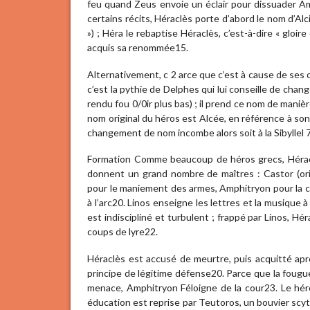
feu quand Zeus envoie un éclair pour dissuader A
certains récits, Héraclès porte d’abord le nom d’Alc
») ; Héra le rebaptise Héraclès, c’est-à-dire « gloi
acquis sa renommée15.
Alternativement, c 2 arce que c’est à cause de ses
c’est la pythie de Delphes qui lui conseille de chan
rendu fou 0/0ir plus bas) ; il prend ce nom de manièr
nom original du héros est Alcée, en référence à son 
changement de nom incombe alors soit à la Sibyllel 7
Formation Comme beaucoup de héros grecs, Héraclè
donnent un grand nombre de maîtres : Castor (ori
pour le maniement des armes, Amphitryon pour la c
à l’arc20. Linos enseigne les lettres et la musique
est indiscipliné et turbulent ; frappé par Linos, Hé
coups de lyre22.
Héraclès est accusé de meurtre, puis acquitté a
principe de légitime défense20. Parce que la foug
menace, Amphitryon Féloigne de la cour23. Le hér
éducation est reprise par Teutoros, un bouvier scy