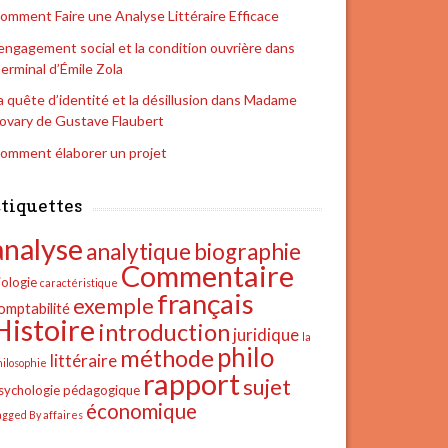
omment Faire une Analyse Littéraire Efficace
’engagement social et la condition ouvrière dans
erminal d’Émile Zola
a quête d’identité et la désillusion dans Madame
ovary de Gustave Flaubert
omment élaborer un projet
tiquettes
analyse
analytique
biographie
Commentaire
iologie
caractéristique
français
exemple
omptabilité
Histoire
introduction
juridique
la
philo
méthode
littéraire
hilosophie
rapport
sujet
sychologie
pédagogique
économique
agged By affaires