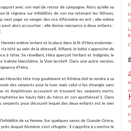
C
rapport avec son mari de retour de campagne. Alors qu’elle va
ur-là régnera sur infidélités de son ma retenant les Ilithyes,
L
wip next page se venger des nce d’Alcmène en ent ; elle-même
G
e peut alors accoucher ; elle donne naissance à deux enfants :
L
.
B
Hermès enlève ‘enfant et le place dans le lit d’Héra endormie :
C
l n’a tété au sein de la déesse8. Affamé, le bébé s’approche de
à téter. Se réveillant, Héra aperçoit l’enfant et indignée, le
É
ne traînée blanchâtre, la Voie lactée9. Dans une autre version,
ngeance d’Héra.
mais Héraclès tète trop goulûment et Athéna doit le rendre à sa
b
oie des serpents pour le tuer, mais celui-ci les étrangle sans
c
mène et Amphitryon accourent et trouvent les serpents morts.
prophétise les hauts faits du héros et son apothéosel 1. Dans
 serpents pour découvrir lequel des deux enfants est le sien
p
p
 l’infidélité de sa femme. Sur quelques vases de Grande-Grèce,
T
l près duquel Alcmène s’est réfugiée ; il s’apprête à y mettre le