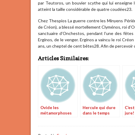
par Teutoros, un bouvier scythe qui lui enseigne le 
atteint la taille considérable de quatre coudées23.
Chez Thespios La guerre contre les Minyens Périé
de Créon), a blessé mortellement Clyménos, roi d’Orc
sanctuaire d’Onchestos, pendant l’une des fêtes de
Erginos, de le venger. Erginos a vaincu le roi Créon
ans, un cheptel de cent bêtes28. Afin de percevoir
Articles Similaires:
Ovide les
Hercule qui dure
C’est
métamorphoses
dans le temps
jure!