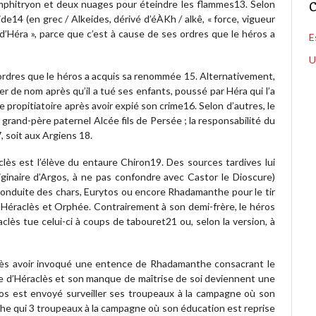
mphitryon et deux nuages pour éteindre les flammes13. Selon
C
ide14 (en grec / Alkeides, dérivé d’éÀKh / alkê, « force, vigueur
re d’Héra », parce que c’est à cause de ses ordres que le héros a
E
U
 ordres que le héros a acquis sa renommée 15. Alternativement,
ger de nom après qu’il a tué ses enfants, poussé par Héra qui l’a
e propitiatoire après avoir expié son crime16. Selon d’autres, le
grand-père paternel Alcée fils de Persée ; la responsabilité du
, soit aux Argiens 18.
s est l’élève du entaure Chiron19. Des sources tardives lui
ginaire d’Argos, à ne pas confondre avec Castor le Dioscure)
onduite des chars, Eurytos ou encore Rhadamanthe pour le tir
 à Héraclès et Orphée. Contrairement à son demi-frère, le héros
raclès tue celui-ci à coups de tabouret21 ou, selon la version, à
près avoir invoqué une entence de Rhadamanthe consacrant le
ue d’Héraclès et son manque de maîtrise de soi deviennent une
os est envoyé surveiller ses troupeaux à la campagne où son
the qui 3 troupeaux à la campagne où son éducation est reprise