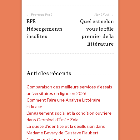
← Previous Post
Next Post →
EPE
Quel est selon
Hébergements
vous le rôle
insolites
premier de la
littérature
Articles récents
Comparaison des meilleurs services d’essais
universitaires en ligne en 2026
Comment Faire une Analyse Littéraire
Efficace
L’engagement social et la condition ouvrière
dans Germinal d’Émile Zola
La quête d’identité et la désillusion dans
Madame Bovary de Gustave Flaubert
Comment élaborer un projet