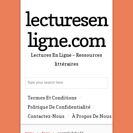
lecturesen
ligne.com
Lectures En Ligne – Ressources
littéraires
S
e
a
Termes Et Conditions
r
c
Politique De Confidentialité
h
Contactez-Nous
À Propos De Nous
Home
Essai
exemple fiche E4