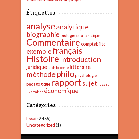
Étiquettes
analyse
analytique
biographie
biologie
caractéristique
Commentaire
comptabilité
français
exemple
Histoire
introduction
juridique
littéraire
la philosophie
philo
méthode
psychologie
rapport
sujet
pédagogique
Tagged
économique
By affaires
Catégories
Essai
(9 455)
Uncategorized
(1)