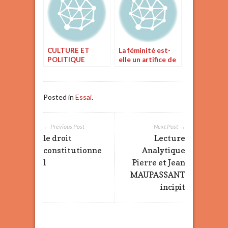
CULTURE ET
La féminité est-
POLITIQUE
elle un artifice de
la culture ou une
différenciation
Posted in
Essai
.
← Previous Post
Next Post →
le droit
Lecture
constitutionne
Analytique
l
Pierre et Jean
MAUPASSANT
incipit