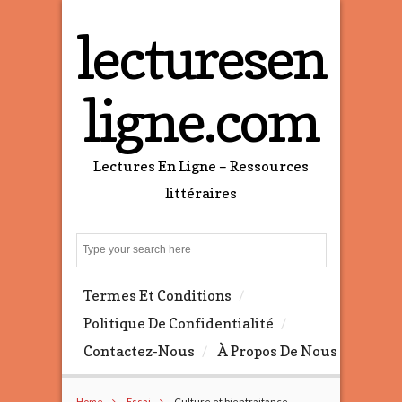
lecturesen
ligne.com
Lectures En Ligne – Ressources
littéraires
S
e
a
Termes Et Conditions
r
c
Politique De Confidentialité
h
Contactez-Nous
À Propos De Nous
Home
Essai
Culture et bientraitance