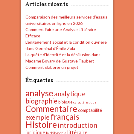
Articles récents
Comparaison des meilleurs services d’essais
universitaires en ligne en 2026
Comment Faire une Analyse Littéraire
Efficace
L’engagement social et la condition ouvrière
dans Germinal d’Émile Zola
La quête d’identité et la désillusion dans
Madame Bovary de Gustave Flaubert
Comment élaborer un projet
Étiquettes
analyse
analytique
biographie
biologie
caractéristique
Commentaire
comptabilité
français
exemple
Histoire
introduction
juridique
littéraire
la philosophie