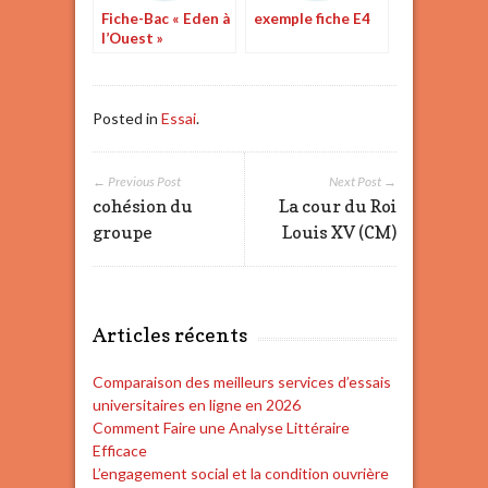
Fiche-Bac « Eden à
exemple fiche E4
l’Ouest »
Posted in
Essai
.
← Previous Post
Next Post →
cohésion du
La cour du Roi
groupe
Louis XV (CM)
Articles récents
Comparaison des meilleurs services d’essais
universitaires en ligne en 2026
Comment Faire une Analyse Littéraire
Efficace
L’engagement social et la condition ouvrière