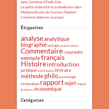
dans Germinal d’Émile Zola
La quête d’identité et la désillusion dans
Madame Bovary de Gustave Flaubert
Comment élaborer un projet
Étiquettes
analyse
analytique
biographie
biologie
caractéristique
Commentaire
comptabilité
français
exemple
Histoire
introduction
juridique
littéraire
la philosophie
philo
méthode
psychologie
rapport
sujet
pédagogique
Tagged
économique
By affaires
Catégories