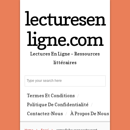
lecturesen
ligne.com
Lectures En Ligne – Ressources
littéraires
S
e
a
Termes Et Conditions
r
c
Politique De Confidentialité
h
Contactez-Nous
À Propos De Nous
Home
Essai
appro fiche crap restaurant