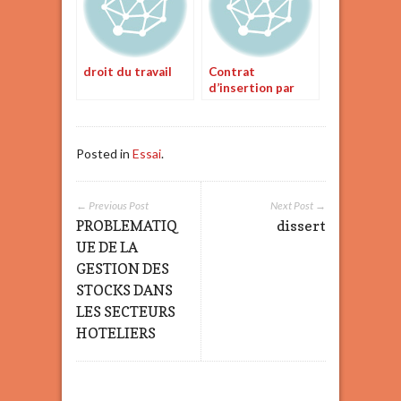
droit du travail
Contrat
d’insertion par
anapec
Posted in
Essai
.
← Previous Post
Next Post →
PROBLEMATIQ
dissert
UE DE LA
GESTION DES
STOCKS DANS
LES SECTEURS
HOTELIERS