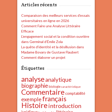
Articles récents
Comparaison des meilleurs services d’essais
universitaires en ligne en 2026
Comment Faire une Analyse Littéraire
Efficace
L’engagement social et la condition ouvrière
dans Germinal d’Émile Zola
La quête d’identité et la désillusion dans
Madame Bovary de Gustave Flaubert
Comment élaborer un projet
Étiquettes
analyse
analytique
biographie
biologie
caractéristique
Commentaire
comptabilité
français
exemple
Histoire
introduction
juridique
littéraire