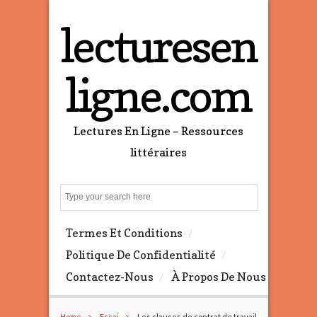
lecturesen
ligne.com
Lectures En Ligne – Ressources
littéraires
S
e
a
Termes Et Conditions
r
c
Politique De Confidentialité
h
Contactez-Nous
À Propos De Nous
Home
Essai
Les clauses de contrat de travail