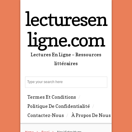
lecturesen
ligne.com
Lectures En Ligne – Ressources
littéraires
S
e
a
Termes Et Conditions
r
c
Politique De Confidentialité
h
Contactez-Nous
À Propos De Nous
Home
Essai
Nox Victor Hugo