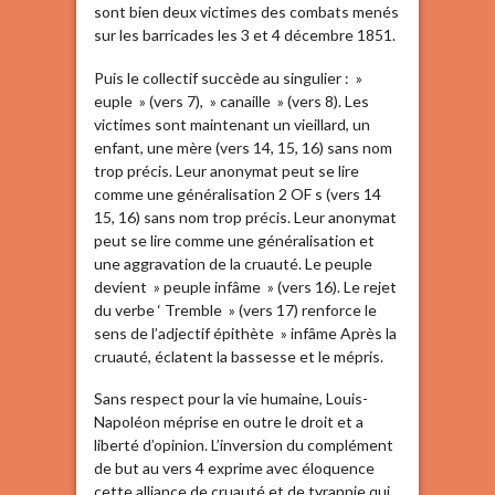
sont bien deux victimes des combats menés
sur les barricades les 3 et 4 décembre 1851.
Puis le collectif succède au singulier : »
euple » (vers 7), » canaille » (vers 8). Les
victimes sont maintenant un vieillard, un
enfant, une mère (vers 14, 15, 16) sans nom
trop précis. Leur anonymat peut se lire
comme une généralisation 2 OF s (vers 14
15, 16) sans nom trop précis. Leur anonymat
peut se lire comme une généralisation et
une aggravation de la cruauté. Le peuple
devient » peuple infâme » (vers 16). Le rejet
du verbe ‘ Tremble » (vers 17) renforce le
sens de l’adjectif épithète » infâme Après la
cruauté, éclatent la bassesse et le mépris.
Sans respect pour la vie humaine, Louis-
Napoléon méprise en outre le droit et a
liberté d’opinion. L’inversion du complément
de but au vers 4 exprime avec éloquence
cette alliance de cruauté et de tyrannie qui