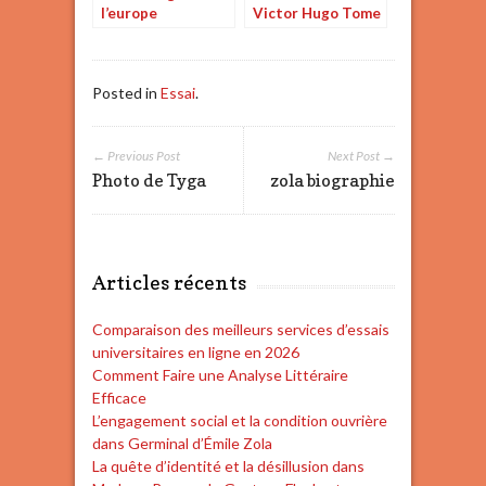
l’europe
Victor Hugo Tome
1
Posted in
Essai
.
← Previous Post
Next Post →
Photo de Tyga
zola biographie
Articles récents
Comparaison des meilleurs services d’essais
universitaires en ligne en 2026
Comment Faire une Analyse Littéraire
Efficace
L’engagement social et la condition ouvrière
dans Germinal d’Émile Zola
La quête d’identité et la désillusion dans