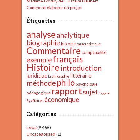
Madame Bovary de Gustave Flaubert
Comment élaborer un projet
Étiquettes
analyse
analytique
biographie
biologie
caractéristique
Commentaire
comptabilité
français
exemple
Histoire
introduction
juridique
littéraire
la philosophie
philo
méthode
psychologie
rapport
sujet
pédagogique
Tagged
économique
By affaires
Catégories
Essai
(9 455)
Uncategorized
(1)