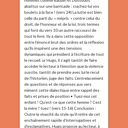
hommes comme Baudin et Dussoubs
abattus sur une barricade : crachez-lui vos
boulets à la face ! (vers 24) La lutte est bien
celle du parti du » mépris » contre celui du
droit, de l’honneur et de la loi, trois termes
qui font du vers 10 un autre raccourci de
tout le livre. Ily a dans cette opposition
entre l’énoncé brut des ordres et la réflexion
qu’ils inspirent une des tensions
dynamiques qui président à l’écriture de tout
le recueil. ur Hugo, il s’agit tantôt de faire
accéder le lecteur à l’émotion que la violence
suscite, tantôt de prendre avec lui le recul
de l’historien, juge des faits. L’entrelacement
de questions et de réponses aux vers
miment cette dialectique entre rappel des
faits et prises de position • Tuez-moi cet
enfant ! Qu’est-ce que cette femme ? Cest
la mère ? tuez ! (vers 15-16) Conclusion :
Outre la vivacité du style qu’il retire de cet
enchaînement rapide d’interrogatives et
d’exclamatives, Hugo propose au lecteur, à