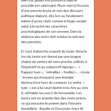
bien sûr, jamais été prononcé mais le
procédé est saisissant. Nous voici à l’écoute
d’une pensée brute et non dun discours
politique élaboré, dès lors au fondement
même d’actes réels comme si Hugo voulait
saisir à la racine les caractères
psychologiques de son ennemi. Dans la
violence des mots doit éclater la noirceur
des pensées.
Et tout d’abord la cruauté du tyran. Ainsi le
ton du texte est donné par une longue
chaîne de verbes de sens proche, utilisés à
l’impératif et au subjonctif égorge « , »
frappez tuez « , ‘ mitraillez » fusillez « , » broie
‘ écrase qui évoquent une énergie
destructrice hors du commun. Le verbe »
tuer » est à lui seul répété trois fois au vers
6, véritable raccourci de l’ensemble. Les
morts ont en premier lieu des noms précis,
ce qui enracine le poème dans l’histoire
immédiate : Baudin et Dussoubs (vers 6)