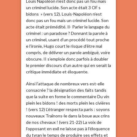
Louis Napoléon n’est donc pas un fou mais
un criminel lucide. Son acte était 3 OF s
bidons » (vers 12). Louis-Napoléon n’est
donc pas un fou mais un criminel lucide. Son
acte était prémédité. Il- Parler le langage du
criminel : un paradoxe ? Donnant la parole à
un criminel, usant d’un procédé tout proche
e l’ironie, Hugo court le risque d’être mal
compris, de délivrer un parole ambiguë, voire
obscure. II s’emploie donc parfois à doubler
le premier discours d’un autre qui en serait la
critique immédiate et éloquente.
Ainsi l’attaque de nombreux vers est-elle
consacrée ? la désignation des faits tandis
que la suite en forme le commentaire Du vin
plein les bidons ! des morts plein les civières
! (vers 12) L’étranger respecta paris : soyons
nouveaux Traînons-le dans la boue aux crins
de nos chevaux ! (vers 21-22) La voix de
l’opposant en exil ne laisse pas à l’éloquence
du tyran le temps de produire ses effets et