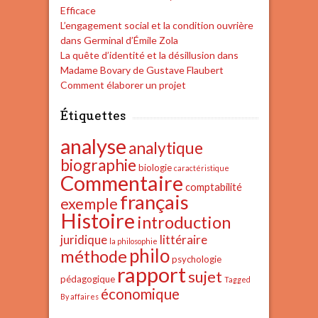
Efficace
L’engagement social et la condition ouvrière
dans Germinal d’Émile Zola
La quête d’identité et la désillusion dans
Madame Bovary de Gustave Flaubert
Comment élaborer un projet
Étiquettes
analyse
analytique
biographie
biologie
caractéristique
Commentaire
comptabilité
français
exemple
Histoire
introduction
juridique
littéraire
la philosophie
philo
méthode
psychologie
rapport
sujet
pédagogique
Tagged
économique
By affaires