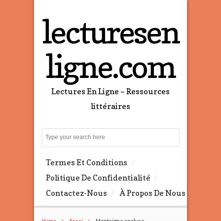
lecturesen
ligne.com
Lectures En Ligne – Ressources
littéraires
S
e
a
Termes Et Conditions
r
c
Politique De Confidentialité
h
Contactez-Nous
À Propos De Nous
Home
Essai
Montaigne analyse