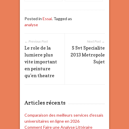
Essais de
montaigne
Posted in
Essai
. Tagged as
analyse
← Previous Post
Next Post →
Le role de la
S Svt Specialite
lumiere plus
2013 Metropole
vite important
Sujet
en peinture
qu’en theatre
Articles récents
Comparaison des meilleurs services d’essais
universitaires en ligne en 2026
Comment Faire une Analyse Littéraire