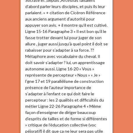
Socrate et ,depuis ,ArcésiIas faisaient
d’abord parler leurs disciples, et puis ils leur
parlaient. » + citation de Cicéron Référence
aux anciens argument d’autorité pour
appuyer son avis. + il montre qu’il est cultivé.
Ligne 15-16 Paragraphe 3 « Il est bon qu’il le
fasse trotter devant lui pour juger de son
allure , juger aussi jusqu’à quel point il doit se
rabaisser pour s’adapter à sa force. ??
Métaphore avec vocabulaire du cheval. Il
doit savoir s’adapter ? lui, un apprentissage
autonome aussi. Ligne 16-20 « Vous »
représente de percepteur « Nous » « Je »
l’gne 17 et 19 parallélisme de construction
présence de l’auteur importance de
s’adapter à l’enfant ce qui doit faire le
percepteur : les 2 qualités et difficultés du
métier Ligne 22-26 Paragraphe 4 « Même
façon d’enseigner de diriger beaucoup
d’esprits de tailles et de forme si différentes
» critique de l’éducation collective (voc
péjoratif) il dit que ça ne leur sera pas utile