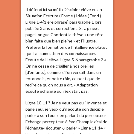
Il défend ici sa méth Disciple- élève en an
Situation Écriture ( Forme ) Idées ( Fond )
Ligne 1-4[1 ere phrase] paragraphe 1 lors
publiée 3 ans et corrections. S. v. p next
page Longue Contient la thèse « une tête
bien faite que bien pleine » et l’illustre.
Préférer la formation de l’intelligence plutôt
que l’accumulation des connaissances
Écoute de Hélève. Ligne 5-6 paragraphe 2 «
On ne cesse de criailler à nos oreilles
[d’enfants], comme si l’on versait dans un
entonnoir , et notre rôle, ce n’est que de
redire ce qu’on nous a dit. » Adaptation
écoute échange qui n’existait pas.
Ligne 10-11 ? Je ne veut pas qu’il invente et
parle seul, je veux qu’il écoute son disciple
parler à son tour » en parlant du percepteur
Échange percepteur-élève Champ lexical de
l’échange« écouter »,« parler » Ligne 11-14 «