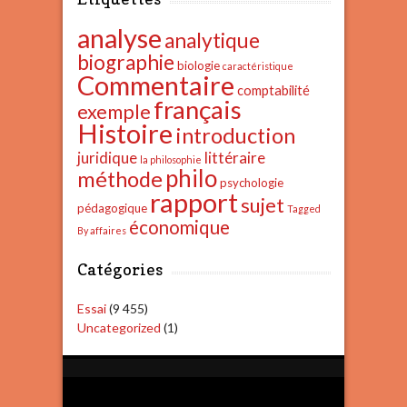
analyse
analytique
biographie
biologie
caractéristique
Commentaire
comptabilité
français
exemple
Histoire
introduction
juridique
littéraire
la philosophie
philo
méthode
psychologie
rapport
sujet
pédagogique
Tagged
économique
By affaires
Catégories
Essai
(9 455)
Uncategorized
(1)