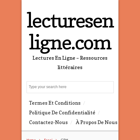
lecturesen
ligne.com
Lectures En Ligne – Ressources
littéraires
S
e
a
Termes Et Conditions
r
c
Politique De Confidentialité
h
Contactez-Nous
À Propos De Nous
Home
Essai
GRH