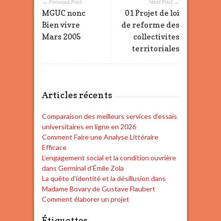
← Previous Post
Next Post →
MGUC nonc
01 Projet de loi
Bien vivre
de reforme des
Mars 2005
collectivites
territoriales
Articles récents
Comparaison des meilleurs services d’essais
universitaires en ligne en 2026
Comment Faire une Analyse Littéraire
Efficace
L’engagement social et la condition ouvrière
dans Germinal d’Émile Zola
La quête d’identité et la désillusion dans
Madame Bovary de Gustave Flaubert
Comment élaborer un projet
Étiquettes