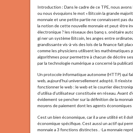
Introduction : Dans le cadre de ce TPE, nous avon
ou nous évoquions le mot « Bitcoin la grande majori
monnaie et une petite partie ne connaissent pas d
la notion de cette nouvelle monnaie et peut-être in
électronique ? les réseaux des banq s. onétaire au
gi ner un système Bitcoin, les anges entre ordinateu
grandissante vis-à-vis des lois de la finance fait p
comme les physiciens utilisent les mathématiques p
algorithmes pour permettre à chacun de décrire ses
par la technologie numérique a concerné la publica
Un protocole informatique autonome (HTTP) qui fa
web, aujourd’hui universellement adopté. Il n’existe
fonctionner le web : le web et le courrier électro
d’utilisa d’utilisateur constituée en réseau. Avant d’
évidement se pencher sur la définition de la monna
moyens de paiement dont les agents économiques 
Cest un bien économique, car il a une utilité et il do
économique spécifique. Cest aussi un actif qui perm
monnaie a 3 fonctions distinctes . -La monnaie repr