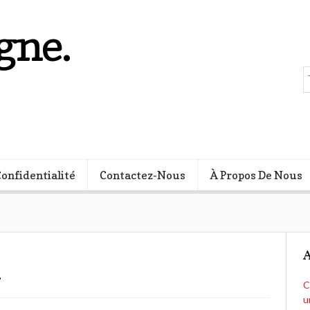
gne.
s
Confidentialité
Contactez-Nous
À Propos De Nous
A
n
C
u