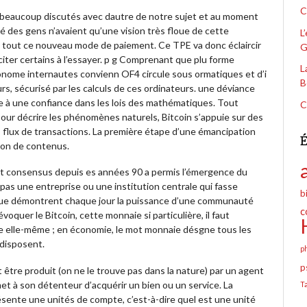
C
s beaucoup discutés avec dautre de notre sujet et au moment
té des gens n’avaient qu’une vision très floue de cette
L
u tout ce nouveau mode de paiement. Ce TPE va donc éclaircir
G
citer certains à l’essayer. p g Comprenant que plu forme
L
tonome internautes convienn OF4 circule sous ormatiques et d’i
B
rs, sécurisé par les calculs de ces ordinateurs. une déviance
lace à une confiance dans les lois des mathématiques. Tout
C
our décrire les phénomènes naturels, Bitcoin s’appuie sur des
 flux de transactions. La première étape d’une émancipation
É
tion de contenus.
it consensus depuis es années 90 a permis l’émergence du
 pas une entreprise ou une institution centrale qui fasse
b
nique démontrent chaque jour la puissance d’une communauté
c
évoquer le Bitcoin, cette monnaie si particulière, il faut
ie elle-même ; en économie, le mot monnaie désgne tous les
disposent.
p
p
it être produit (on ne le trouve pas dans la nature) par un agent
et à son détenteur d’acquérir un bien ou un service. La
T
ésente une unités de compte, c’est-à-dire quel est une unité