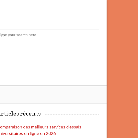
S
e
a
r
c
h
rticles récents
omparaison des meilleurs services d’essais
niversitaires en ligne en 2026