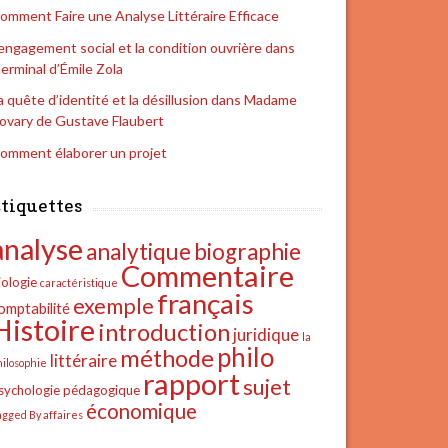
omment Faire une Analyse Littéraire Efficace
’engagement social et la condition ouvrière dans
erminal d’Émile Zola
a quête d’identité et la désillusion dans Madame
ovary de Gustave Flaubert
omment élaborer un projet
tiquettes
analyse
analytique
biographie
Commentaire
iologie
caractéristique
français
exemple
omptabilité
Histoire
introduction
juridique
la
philo
méthode
littéraire
hilosophie
rapport
sujet
sychologie
pédagogique
économique
agged By affaires