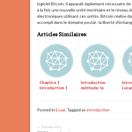
logiciel Bitcoin. Il apparaît également nécessaire de
à la fois une nouvelle unité monétaire et le réseau d
électroniques utilisant ces unités. Bitcoin réalise 
accompli dans le domaine postal : la liberté d’échan
Articles Similaires:
Chapitre 1
Introduction
Intr
Introduction 1
méthode: le
Loca
Tartuffe
Posted in
Essai
. Tagged as
introduction
← Previous Post