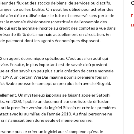
C
ur des flux et des stocks de biens, de services ou d’actifs. -
nges, ce qui les facilite. On peut les utilisé pour acheter des
ké afin d’être utilisée dans le futur et conservé sans perte de
E
s ; la monnaie divisionnaire (constituée de l’ensemble des
U
ale qui est la monnaie inscrite au crédit des comptes à vue dans
eprésente 85 % de la monnaie actuellement en circulation. En
 de paiement dont les agents économiques disposent.
 2 un agent économique spécifique. C’est aussi un actif qui
ice. Ensuite, le plus important est de savoir d’où provient
ue et d’en savoir un peu plus sur la création de cette monnaie
En 1999, un certain Wei Dai imagine pour la première fois un
k Szabo pousse le concept un peu plus loin avec le Bitgold.
ellement. Un mystérieux japonais se faisant appeler Satoshi
. En 2008, il publie un document sur une liste de diffusion
ort la première version du logiciel Bitcoin et crée les premières
ct avec lui au milieu de l’année 2010. Au final, personne ne
 si il s’agissait bien dune seule et même personne.
ersonne puisse créer un logiciel aussi complexe qu’est le