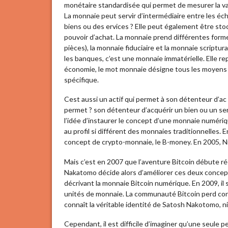
monétaire standardisée qui permet de mesurer la vale
La monnaie peut servir d’intermédiaire entre les écha
biens ou des ervices ? Elle peut également être stoc
pouvoir d’achat. La monnaie prend différentes forme
pièces), la monnaie fiduciaire et la monnaie scriptur
les banques, c’est une monnaie immatérielle. Elle r
économie, le mot monnaie désigne tous les moyens
spécifique.
Cest aussi un actif qui permet à son détenteur d’ac
permet ? son détenteur d’acquérir un bien ou un serv
l’idée d’instaurer le concept d’une monnaie numériq
au profil si différent des monnaies traditionnelles. 
concept de crypto-monnaie, le B-money. En 2005, Nic
Mais c’est en 2007 que l’aventure Bitcoin débute ré
Nakatomo décide alors d’améliorer ces deux concepts
décrivant la monnaie Bitcoin numérique. En 2009, il s
unités de monnaie. La communauté Bitcoin perd conta
connaît la véritable identité de Satosh Nakotomo, ni
Cependant, il est difficile d’imaginer qu’une seule p