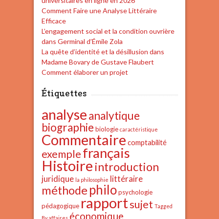
universitaires en ligne en 2026
Comment Faire une Analyse Littéraire
Efficace
L’engagement social et la condition ouvrière
dans Germinal d’Émile Zola
La quête d’identité et la désillusion dans
Madame Bovary de Gustave Flaubert
Comment élaborer un projet
Étiquettes
analyse
analytique
biographie
biologie
caractéristique
Commentaire
comptabilité
français
exemple
Histoire
introduction
juridique
littéraire
la philosophie
philo
méthode
psychologie
rapport
sujet
pédagogique
Tagged
économique
By affaires