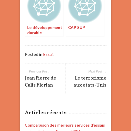
Le développement
CAP’SUP
durable
Posted in
Essai
.
← Previous Post
Next Post →
Jean Pierre de
Le terrorisme
Calis Florian
aux etats-Unis
Articles récents
Comparaison des meilleurs services d’essais