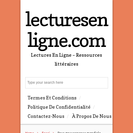
lecturesen
ligne.com
Lectures En Ligne – Ressources
littéraires
S
e
a
Termes Et Conditions
r
c
Politique De Confidentialité
h
Contactez-Nous
À Propos De Nous
Home
Essai
Pays gouvernance mondiale