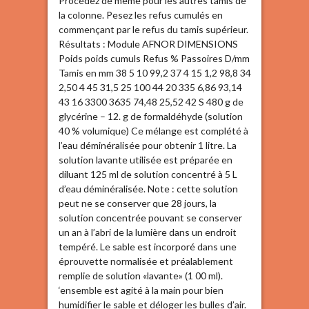
Procédez de même pour les autres tamis de
la colonne. Pesez les refus cumulés en
commençant par le refus du tamis supérieur.
Résultats : Module AFNOR DIMENSIONS
Poids poids cumuls Refus % Passoires D/mm
Tamis en mm 38 5 10 99,2 37 4 15 1,2 98,8 34
2,50 4 45 31,5 25 100 44 20 335 6,86 93,14
43 16 3300 3635 74,48 25,52 42 S 480 g de
glycérine – 12. g de formaldéhyde (solution
40 % volumique) Ce mélange est complété à
l’eau déminéralisée pour obtenir 1 litre. La
solution lavante utilisée est préparée en
diluant 125 ml de solution concentré à 5 L
d’eau déminéralisée. Note : cette solution
peut ne se conserver que 28 jours, la
solution concentrée pouvant se conserver
un an à l’abri de la lumière dans un endroit
tempéré. Le sable est incorporé dans une
éprouvette normalisée et préalablement
remplie de solution «lavante» (1 00 ml).
‘ensemble est agité à la main pour bien
humidifier le sable et déloger les bulles d’air.