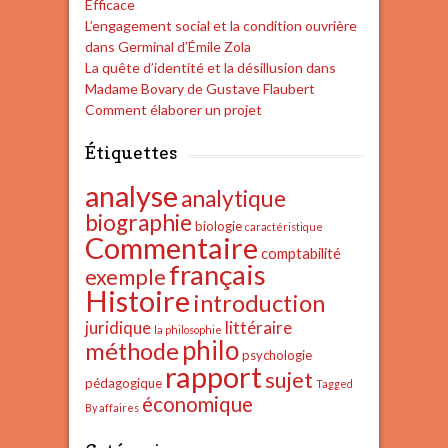
Efficace
L’engagement social et la condition ouvrière
dans Germinal d’Émile Zola
La quête d’identité et la désillusion dans
Madame Bovary de Gustave Flaubert
Comment élaborer un projet
Étiquettes
analyse
analytique
biographie
biologie
caractéristique
Commentaire
comptabilité
français
exemple
Histoire
introduction
juridique
littéraire
la philosophie
philo
méthode
psychologie
rapport
sujet
pédagogique
Tagged
économique
By affaires