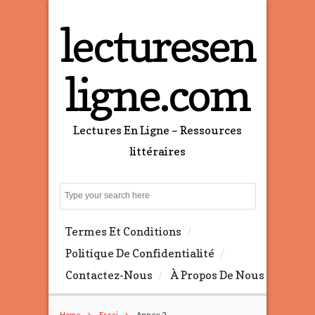
lecturesen
ligne.com
Lectures En Ligne – Ressources
littéraires
S
e
a
Termes Et Conditions
r
c
Politique De Confidentialité
h
Contactez-Nous
À Propos De Nous
Home
Essai
Annex 2