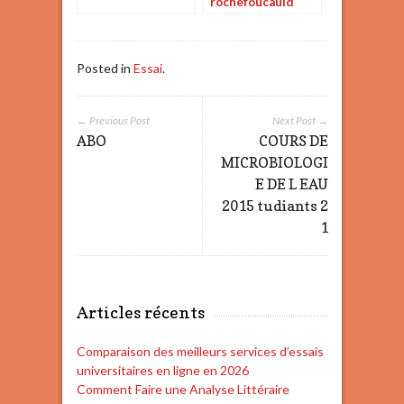
rochefoucauld
Posted in
Essai
.
← Previous Post
Next Post →
ABO
COURS DE
MICROBIOLOGI
E DE L EAU
2015 tudiants 2
1
Articles récents
Comparaison des meilleurs services d’essais
universitaires en ligne en 2026
Comment Faire une Analyse Littéraire