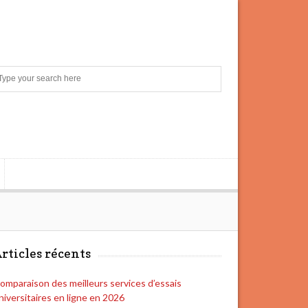
S
e
a
r
c
h
rticles récents
omparaison des meilleurs services d’essais
niversitaires en ligne en 2026