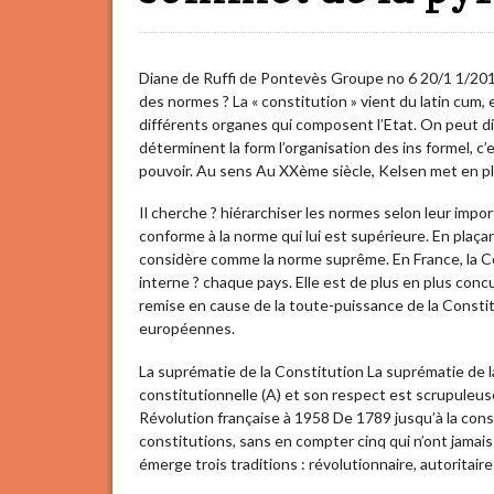
Diane de Ruffi de Pontevès Groupe no 6 20/1 1/201
des normes ? La « constitution » vient du latin cum, e
différents organes qui composent l’Etat. On peut di
déterminent la form l’organisation des ins formel, c’
pouvoir. Au sens Au XXème siècle, Kelsen met en p
Il cherche ? hiérarchiser les normes selon leur impor
conforme à la norme qui lui est supérieure. En plaç
considère comme la norme suprême. En France, la C
interne ? chaque pays. Elle est de plus en plus con
remise en cause de la toute-puissance de la Const
européennes.
La suprématie de la Constitution La suprématie de l
constitutionnelle (A) et son respect est scrupuleus
Révolution française à 1958 De 1789 jusqu’à la cons
constitutions, sans en compter cinq qui n’ont jamais
émerge trois traditions : révolutionnaire, autoritair