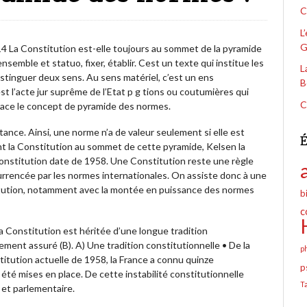
C
L
G
4 La Constitution est-elle toujours au sommet de la pyramide
nsemble et statuo, fixer, établir. Cest un texte qui institue les
L
stinguer deux sens. Au sens matériel, c’est un ens
B
est l’acte jur suprême de l’Etat p g tions ou coutumières qui
C
lace le concept de pyramide des normes.
tance. Ainsi, une norme n’a de valeur seulement si elle est
É
ant la Constitution au sommet de cette pyramide, Kelsen la
onstitution date de 1958. Une Constitution reste une règle
currencée par les normes internationales. On assiste donc à une
itution, notamment avec la montée en puissance des normes
b
c
a Constitution est héritée d’une longue tradition
ement assuré (B). A) Une tradition constitutionnelle • De la
p
titution actuelle de 1958, la France a connu quinze
p
 été mises en place. De cette instabilité constitutionnelle
T
e et parlementaire.