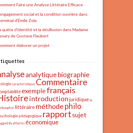
omment Faire une Analyse Littéraire Efficace
’engagement social et la condition ouvrière dans
erminal d’Émile Zola
a quête d’identité et la désillusion dans Madame
ovary de Gustave Flaubert
omment élaborer un projet
tiquettes
analyse
analytique
biographie
Commentaire
iologie
caractéristique
français
exemple
omptabilité
Histoire
introduction
juridique
la
philo
méthode
littéraire
hilosophie
rapport
sujet
sychologie
pédagogique
économique
agged By affaires