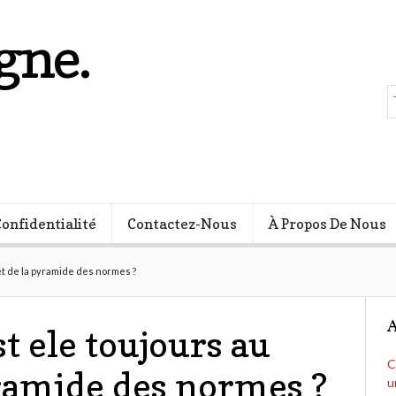
gne.
s
Confidentialité
Contactez-Nous
À Propos De Nous
et de la pyramide des normes ?
A
st ele toujours au
C
ramide des normes ?
u