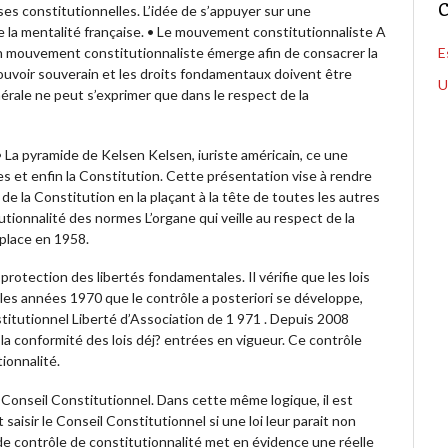
C
es constitutionnelles. L’idée de s’appuyer sur une
e la mentalité française. • Le mouvement constitutionnaliste A
un mouvement constitutionnaliste émerge afin de consacrer la
E
pouvoir souverain et les droits fondamentaux doivent être
U
érale ne peut s’exprimer que dans le respect de la
• La pyramide de Kelsen Kelsen, iuriste américain, ce une
les et enfin la Constitution. Cette présentation vise à rendre
de la Constitution en la plaçant à la tête de toutes les autres
tionnalité des normes L’organe qui veille au respect de la
 place en 1958.
a protection des libertés fondamentales. Il vérifie que les lois
les années 1970 que le contrôle a posteriori se développe,
stitutionnel Liberté d’Association de 1 971 . Depuis 2008
r la conformité des lois déj? entrées en vigueur. Ce contrôle
ionnalité.
u Conseil Constitutionnel. Dans cette même logique, il est
isir le Conseil Constitutionnel si une loi leur parait non
e contrôle de constitutionnalité met en évidence une réelle