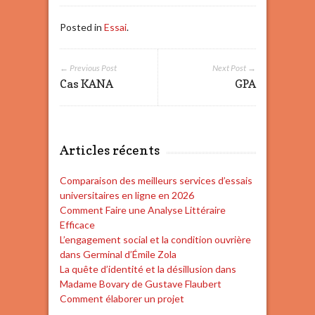
Posted in
Essai
.
← Previous Post
Next Post →
Cas KANA
GPA
Articles récents
Comparaison des meilleurs services d’essais
universitaires en ligne en 2026
Comment Faire une Analyse Littéraire
Efficace
L’engagement social et la condition ouvrière
dans Germinal d’Émile Zola
La quête d’identité et la désillusion dans
Madame Bovary de Gustave Flaubert
Comment élaborer un projet