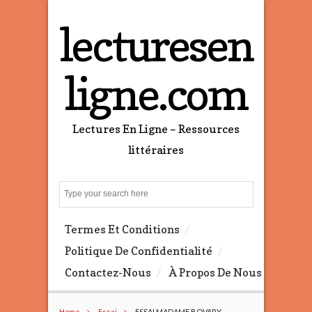
lecturesen
ligne.com
Lectures En Ligne – Ressources
littéraires
S
e
a
Termes Et Conditions
r
c
Politique De Confidentialité
h
Contactez-Nous
À Propos De Nous
Home
Essai
ESSAI MADAME BOVARY