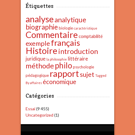
Étiquettes
analyse
analytique
biographie
biologie
caractéristique
Commentaire
comptabilité
français
exemple
Histoire
introduction
juridique
littéraire
la philosophie
philo
méthode
psychologie
rapport
sujet
pédagogique
Tagged
économique
By affaires
Catégories
Essai
(9 455)
Uncategorized
(1)